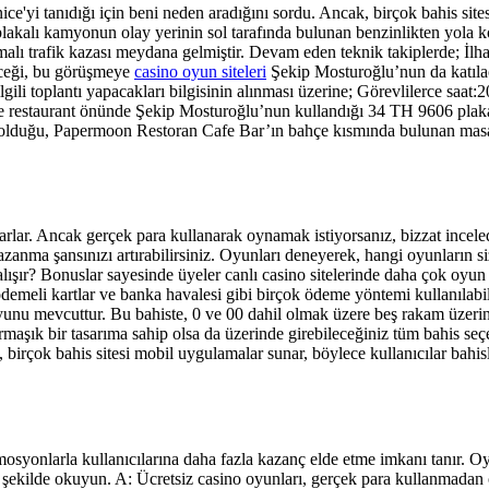
i tanıdığı için beni neden aradığını sordu. Ancak, birçok bahis sitesi o
alı kamyonun olay yerinin sol tarafında bulunan benzinlikten yola kont
ı trafik kazası meydana gelmiştir. Devam eden teknik takiplerde; İlhan
eceği, bu görüşmeye
casino oyun siteleri
Şekip Mosturoğlu’nun da katılac
lgili toplantı yapacakları bilgisinin alınması üzerine; Görevlilerce s
e restaurant önünde Şekip Mosturoğlu’nun kullandığı 34 TH 9606 plaka
olduğu, Papermoon Restoran Cafe Bar’ın bahçe kısmında bulunan masad
narlar. Ancak gerçek para kullanarak oynamak istiyorsanız, bizzat incele
ak kazanma şansınızı artırabilirsiniz. Oyunları deneyerek, hangi oyunların
 çalışır? Bonuslar sayesinde üyeler canlı casino sitelerinde daha çok oy
ödemeli kartlar ve banka havalesi gibi birçok ödeme yöntemi kullanılab
t oyunu mevcuttur. Bu bahiste, 0 ve 00 dahil olmak üzere beş rakam üzeri
maşık bir tasarıma sahip olsa da üzerinde girebileceğiniz tüm bahis seç
rçok bahis sitesi mobil uygulamalar sunar, böylece kullanıcılar bahisler
mosyonlarla kullanıcılarına daha fazla kazanç elde etme imkanı tanır. Oy
r şekilde okuyun. A: Ücretsiz casino oyunları, gerçek para kullanmadan 