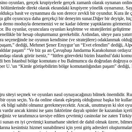
asino oyunları, gerçek krupiyelerle gerçek zamanlı olarak oynanan onlin
o bölümlerinde direkt olarak ekrandaki krupiyere yönelik oynarsınız. Sayı
ldukça basit ve oynanması da son derece zevkli bir oyundur. Kura ile çı
u gibi oyuncuya daha gerçekçi bir deneyim sunar.Diğer bir deyişle, hiçb
rtamda demo moduyla denemenizi ve ne kadar ödeme yaptıklarını görmenizi
r. Bu oyunlar, oyunculara oyunları keşfetme ve stratejilerini geliştirme
ellikle bir hesap oluşturmanız gerekebilir. Ardından, siteye para yatırm
para seçeneğinde ise oyunun kendisine (ve stratejilere) odaklanmak o
ik paşam,” dediği, Mehmet Şener Eruygur’un “Evet efendim” dediği, Alper 
 aldılar paşam” “Ve biz şu an Çavuşbaşı Jandarma Karakolunun ordayız”
tandaşı olarak görür iseniz,” “lütfen görevdeki bizim İstanbul’daki k
i ben İstanbul bölge komutanı e bu Balmumcu da doğrudan doğruya oray
lper U.’un “Kimle görüşebilirim bölge komutanlığından paşam” dediği
doğru siteyi seçmek ve oyunları nasıl oynayacağınızı bilmek önemlidir.
ir oyun seçin. Ya da online olarak eşleşmiş olduğunuz başka bir kullan
i ek bilgi sahibi olmanız gerekmeyecektir. Ancak, unutmayın ki slot oyun
vardır ancak kimisi ise şans faktörüne dayalı spinler ile kazanılan içeri
ğiniz ve tarafımızca tavsiye edilen çevrimiçi casinolar ise zaten Türkiye
neğini sunan en iyi çevrimiçi kumarhane siteleri de dahil olmak üzere, 
ına kesintisiz hizmet sunabilmesi için yeni giriş adresleri oluşturmalar