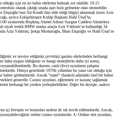
lduğu için en iyi bahis sitelerini bulmak zor olabilir. 19.15
rolsüz olarak çıktığı sırada aşırı hızlı gelmekte olan otomobilin
 Ekşioğlu’nun Ali Kıratlı’dan elde ettiği bilgiyi aktarmak üzere Aziz
ağı, ayrıca Eskişehirspor Kulüp Başkanı Halil Ünal’la;
aat:20.00 sıralarında Beşiktaş Ahmet Adnan Saygun Caddesi Akmerkez
lı siyah renkli BMW marka araçla Aziz Yıldırım’ın kullandığı 34
a Aziz Yıldırım, Şekip Mosturoğlu, İlhan Ekşioğlu ve Halil Ünal’ın
diğimiz ve tavsiye ettiğimiz çevrimiçi gazino sitelerinden herhangi
 size daha uygun olduğunu ve hangi stratejilerin daha iyi sonuç
un oynanabilmektedir. Bu durum, canlı (live) oyunların çalışma
ilmektedir. Dünya genelinde 1970li yıllardan bu yana var olduğu için
ne bahse girilmektedir. Ancak “sepet” (basket) adındaki özel bir bahse
enekleri gösterilir. Casino oyunları, eğlenmek ve kazanç sağlamak
ini herhangi bir yerden yerleştirebilirler. Diğer bir deyişle, sadece
un içi freespin ve bonusları nedeni ile sık tercih edilmektedir. Ancak,
oynayabileceğiniz online casino oyunlarıdır. A: Online slot oyunları,