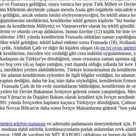
eye ve Fransaya geldiğini, oraya varınca her şeyin Türk Milleti ve Devl
nin Milletinin aleyhinde çalışan mesela Asala gibi örgütlerle mücadele e
en geldiğini, ancak onların ismini söyleyemeyeceğini, bu teklifi alınca ke
tirilmesini istediklerini, kendilerine teklif getiren kişilerin "biz bunl
an da kendilerinin Milliyetçi ve Vatanseverler olarak bu teklifi gönüllü 
diklerini ve olumlu cevap aldıklarını, bunun üzerine (12) kişilik bir li
kendilerine 1981 yılında kendilerinin Fransada oldukları zaman yapıldığ
rlikte teklif geldiğini, teklifi kabul ettikten sonra Fransada (18), Hol
çelik, Abdullah Çatlı ve diğer iki kişiden oluşan (4)
en iyi oyun siteleri
k kendilerine, önceden söz verildiği gibi ceza indirimi uygulanmasını, ya
kadaşının da Türkiye'ye döndüğünü, onun cezasının zaman aşımına uğrad
oş yere (4) ay hapis yattığını, yurt dışında olduğu yıllarda bir kere 19
ortu, istedikleri yerden alabildiklerini, Türkiye konsolosunun da kendil
 bir adamın kendilerinin eylemleri ile ilgili bilgiler verdiğini, bu adam
 yaptım dediğini, daha bir kaç isim daha söylediğini, kendilerinin Erme
 Fransada Çatlı ile bir evde oturduklarını bildirdiğini, kendilerinin de
iyeden bir Devlet Bakanının İsviçreye gelerek ortamı yatıştırdığını, Me
ut Yılmaz'ın da Dışişleri Bakanı olarak kendileri için İsviçre nezdinde
 1991 yılında İsviçreden hapisten kaçınca Türkiyeye döndüğünü, Çatlını
çünkü Nevzat Bilican'ın daha sonra İsviçre Makamlarına giderek "ben y
metleri-telefon-numarası
ve adrenalin patlamasını deneyimlemek için, 
emo moduna dahil edebilir, kombinasyonların parlak anlarından zevk alabil
ışmıyor. 1988 de yazılmış bir MİT RAPORU olduğunu ve bunun da ilgilis