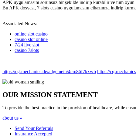
APK uygulamasını sorunsuz bir şekilde indirip kurabilir ve tüm oyun s
Bu APK dosyası, 7 slots casino uygulamasını cihazınıza indirip kurman
Associated News:
online slot casino
casino slot online
7/24 live slot
casino 7slots
https://cg-mechanics.de/allgemein/4cm86f7kxwb
https://cg-mechani
OUR MISSION
STATEMENT
To provide the best practice in the provision of healthcare, while ensur
about us »
Send Your
Referrals
Insurance
Accepted