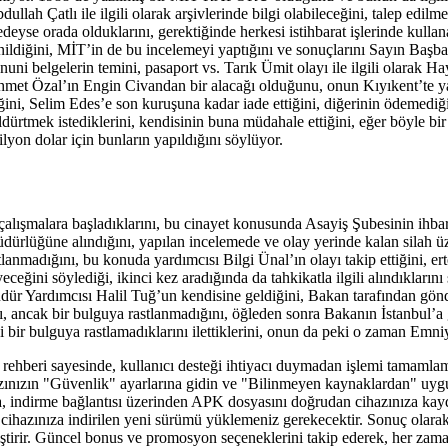
lah Çatlı ile ilgili olarak arşivlerinde bilgi olabileceğini, talep edilme
redeyse orada olduklarını, gerektiğinde herkesi istihbarat işlerinde kull
ildiğini, MİT’in de bu incelemeyi yaptığını ve sonuçlarını Sayın Başb
 kanuni belgelerin temini, pasaport vs. Tarık Ümit olayı ile ilgili olarak
, Ahmet Özal’ın Engin Civandan bir alacağı olduğunu, onun Kıyıkent’te y
ini, Selim Edes’e son kuruşuna kadar iade ettiğini, diğerinin ödemediği
ürtmek istediklerini, kendisinin buna müdahale ettiğini, eğer böyle bir ş
on dolar için bunların yapıldığını söylüyor.
alışmalara başladıklarını, bu cinayet konusunda Asayiş Şubesinin ihbar 
Müdürlüğüne alındığını, yapılan incelemede ve olay yerinde kalan silah ü
stlanmadığını, bu konuda yardımcısı Bilgi Ünal’ın olayı takip ettiğini, e
eğini söylediği, ikinci kez aradığında da tahkikatla ilgili alındıkların
r Yardımcısı Halil Tuğ’un kendisine geldiğini, Bakan tarafından gönder
, ancak bir bulguya rastlanmadığını, öğleden sonra Bakanın İstanbul’a gel
 bir bulguya rastlamadıklarını ilettiklerini, onun da peki o zaman Emn
 rehberi sayesinde, kullanıcı desteği ihtiyacı duymadan işlemi tamam
zınızın "Güvenlik" ayarlarına gidin ve "Bilinmeyen kaynaklardan" uygul
a, indirme bağlantısı üzerinden APK dosyasını doğrudan cihazınıza kay
cihazınıza indirilen yeni sürümü yüklemeniz gerekecektir. Sonuç olarak
rir. Güncel bonus ve promosyon seçeneklerini takip ederek, her zaman ye