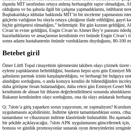
dışında MİT tarafından ortaya atılmış herhangibir rapor olmadığını, Abdul
olduğunu ve bu şahısla ilgili bir çalışma yapmadıklarını, istihbarat ne
Başbakanlıkça iddialar hakkında MİT’in bir inceleme yapmasının isten
güçlerin varlığının bu olayla ortaya çıktığının ifade edildiğini, gayri
hiçbir görüşmesi olmadığını,” belirtmiştir. Bir gün kızının geldiğini
Civan’ın evine geldiğini, Engin Civan’ın Ahmet Bey’e parasını ödediğ
hazırladıklarını ve amaçlarının kendisinin evi önünde Engin Civan’ı öld
sonra adamı hastahanenin önünde vurduklarını duyduğunu, 80-100 mily
Betebet giril
Ömer Lütfi Topal cinayetinin işlenmesini takiben olayı çözmek üzere ç
eylemi yaptıklarının belirtildiğini, bunların hepsi aynı gün Emniyet 
şahısların parmak izinin karşılaştırıldığını, ve herhangi bir bulguya ra
alındığını sorduğunu, o anda konuyu kendisi de bilmediğinden inceleyec
daha görüşme fırsatı bulamadığını, daha ertesi gün Emniyet Genel Müdü
kendisinin de alınan bir ihbarın değerlendirilmesi sonunda alındıklarını
Bakanın kendisinden olayı sorduğunu, ona da olayı anlatarak herhangi
Q: 7slots’a giriş yaparken sorun yaşıyorum, ne yapmalıyım? Kurulum
uygulamasını açabilirsiniz. İndirme işlemi tamamlandıktan sonra, ciha
tamamlanır ve cihazınızın indirme klasöründe bulunabilir. Bu aşamad
bir şekilde açıklayacağız. 7slots APK uygulamasını güncellemek için, 
bonusu ve günlük promosyonlar sunarak oyun deneyimlerini zenginleşti