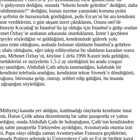
’e gidiyorum dediğini, onunda “bilsem bende gelirdim” dediğini, daha
ırabilirmisiniz?” dediğini, bunun üzerine yanındaki koruma polisi
 şoförün de huzursuzluk gördüğünü, polis Ercan’ın bir ara kendisini
ar verdiklerini, o gün akşam üzeri çıktıklarını, Onura otel’de
 Hüseyin Kocadağ’ın İstanbul’da işi olduğu için İstanbul’a gidip oradan
hmet Özbay’ın arabanın arkasında oturduklarını, İzmir’i geçtikten
irşeyler söylediğini ve güldüğünü, kendisininde gülerek yolu
una emin olduğunu, arabada bulunan silahların İstanbul’a gelirken
 silahı olduğunu, eğer takip ediliyorlarsa bu silahların kazadan sonra
adığını, Mehmet Özbay’ın, köyüne 1 defa 1996 Kasım’ında geldiğini,
nettiklerini ve taziyelerin 1,5-2 ay sürdüğünü bu arada yorgun
 tanıdığını, Abdullah Çatlı adıyla tanımadığını, kalabalık bir
kendisini telefonla aradığını, kendisinin tekrar Siverek’e döndüğünü,
ğunu, bürosuna gelip, oturup, sohbet edip gittiğini, bu insanla
 uğraştığını söylediğini.
liyetçi kanatta yer aldığını, katılmadığı olaylarda kendisine isnat
ünü, Harun Çelik adına düzenlenmiş bir sahte pasaportla ve yalnız
ardığını, orada Abdullah Çatlı ile buluştuğunu, Çatlı’nın kendisinden
iş sahte pasaportla Türkiyeden ayrıldığını, Avusturyada oturma izni
rini, Papa olayı olduğu zaman Avusturyadan Fransaya geçtiklerini,
sada Poitiers şehrinde ki Üniversiteye Çatlı ve Eşi ile birlikte kayıt