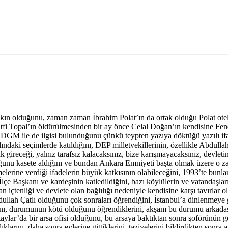
kın olduğunu, zaman zaman İbrahim Polat’ın da ortak olduğu Polat oteli
ütfi Topal’ın öldürülmesinden bir ay önce Celal Doğan’ın kendisine F
n DGM ile de ilgisi bulunduğunu çünkü teypten yazıya döktüğü yazılı i
daki seçimlerde katıldığını, DEP milletvekillerinin, özellikle Abdullah
ak gireceği, yalnız tarafsız kalacaksınız, bize karışmayacaksınız, devlet
unu kasete aldığını ve bundan Ankara Emniyeti başta olmak üzere o zama
rine verdiği ifadelerin büyük katkısının olabileceğini, 1993’te bunların 
İlçe Başkanı ve kardeşinin katledildiğini, bazı köylülerin ve vatandaşları
lan içtenliği ve devlete olan bağlılığı nedeniyle kendisine karşı tavırlar
h Çatlı olduğunu çok sonraları öğrendiğini, İstanbul’a dinlenmeye gitt
ını, durumunun kötü olduğunu öğrendiklerini, akşam bu durumu arkadaşl
taylar’da bir arsa ofisi olduğunu, bu arsaya baktıktan sonra şoförünün 
arını, daha sonra evlerine gittiklerini, taziyelerini bildirdikten sonra ayrı