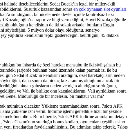
si halinde iletebileceklerini Sedat Bucak’ın legal bir milletvekili
anabildiklerini, Susurluk kazasından sonra
en çok oynanan slot oyunları
akan’a sunduğunu, bu incelemede devlet içinde kontrolsüz bazı
 Hayri Kozakçıoğlu’na rapor ve bilgi vermediğini, Hayri Kozakçıoğlu ile
azlığı olduğunu kendisinin de iki sokak arkada, bunların Engin
ni söylediğini, 5 milyon dolar olayı olduğunu, senaryo
ey yapılırsa kendisinin tepki göstereceğini belirttiğini, 45 dakika
aldığını bu ihbarda üç özel harekat mensubu ile iki sivil şahsın bu
zerindeki şarjörde bulunan band üzerinde kalan parmak izi ile bu
rtesi gün Sedat Bucak’ın kendisini aradığını, özel harekatçıların neden
ı söylediğini, daha sonra da birkaç kez aranmış olduğunu ancak bir
ildiğini, alınan şahısların neden ve niçin alındığını sorduğunu,
diğini ve Vali ile birlikte onu karşıladıklarını, Vali ayrıldıktan sonra
iyet Genel Müdürlüğü de bir incelesin, bir mahzur var mı?
lamak mümkün olacaktır. Yükleme tamamlandıktan sonra, 7slots APK
ama yükleme izni verin. İndirme işlemi genellikle hızlı bir şekilde
detmek önemlidir. Bu rehberde, 7slots APK indirme adımlarını detaylı
, 7slots Casino'nun sunduğu bonus kodları, oyunculara çeşitli casino
ni fırsatlardan faydalanabilirsiniz. Bu adımları takip ederek, 7slots