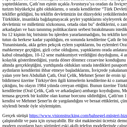
yaptırdıklarını, Çatlı’nın eşinin uçakla Avusturya’ya oradan da İsviçr
turizm büyükelçisi gibi olduklarını, o sırada kendilerine “Türk Devleti
teklifler geldiğini, bu teklifin devletimizin üst düzeydeki yetkililerind
Türklükle, insanlıkla bağdaşmayacak şeyler yaptıklarını söyleyerek değiş
devletimiz ve milletimiz sözkonusu, ortada olan bu" dediklerini, o zam
arkadaşları ve bazı tanınmış politikacıların serbest bırakılmasını iste
bu 12 kişinin hiç birisinin bu işlerden yararlanmadığını, bu teklifin 
tutun da herkese kadar yapıldığını, en sonunda kendilerine Çatlı ile bi
Yunanistanda, akla gelen pekçok eylem yaptıklarını, bu eylemleri Oral 
mahkemeye geçtiğini, gizli celse olduğunu, yaptıklarını orada anlatara
kabul olmadığını, 10-12 sene mahkumiyet verildiğini duyduğunu, 4 ar
kolaylık gösterilmediğini, yurda döner dönmez cezaevine konduğunu ve b
altında gerçekleştiğini, yurtdışında oldukları sırada istedikleri pasap
aydınların kendilerini ihbar etmeye başladıklarını, İsviçrede yakalanan
yalan yere ben Abdullah Çatlı, Oral Çelik, Mehmet Şener ile eroin işi
bildirmesi üzerine Türkiye'den ilgili kimselerin kendilerine-ki o zaman
çıktığını, bu olayın 1984 yılında cereyan ettiğini. Bunun üzerine Türk
kendilerine (Oral Çelik, Çatlı ve arkadaşları) ambargo koyduğunu, Mes
temasa geçerek bir kulübe olan kumar borcunu sildirdiğini, Çatlı'nın
kendisi ve Mehmet Şener'in de yargılandığını ve beraat ettiklerini, 
söylendi bende öyle söylemiştim.
Gerçek sürüşü
https://www.visionstrucking.com/bahsegel-müşteri-hiz
çalıştırabilir ve para için oynayabilir. Bir slot makinesini ücretsiz d
modern oyunların bazı sürümleri eski akıllı telefon modellerinde çal