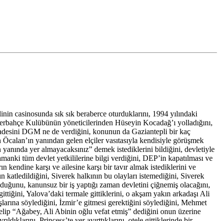
nin casinosunda sık sık beraberce oturduklarını, 1994 yılındaki
enerbahçe Kulübünün yöneticilerinden Hüseyin Kocadağ’ı yolladığını,
fadesini DGM ne de verdiğini, konunun da Gaziantepli bir kaç
 Öcalan’ın yanından gelen elçiler vasıtasıyla kendisiyle görüşmek
in yanında yer almayacaksınız” demek istediklerini bildiğini, devletiyle
nki tüm devlet yetkililerine bilgi verdiğini, DEP’in kapatılması ve
kendine karşı ve ailesine karşı bir tavır almak istediklerini ve
n katledildiğini, Siverek halkının bu olayları istemediğini, Siverek
 olduğunu, kanunsuz bir iş yaptığı zaman devletini çiğnemiş olacağını,
iğini, Yalova’daki termale gittiklerini, o akşam yakın arkadaşı Ali
arına söylediğini, İzmir’e gitmesi gerektiğini söylediğini, Mehmet
gelip “Ağabey, Ali Abinin oğlu vefat etmiş” dediğini onun üzerine
ldıklarını, Princess’te yer ayırttıklarını, otele gittiklerinde bir