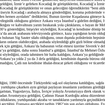
diğini, İzmir’e gelirken Kocadağ ile görüştüklerini, Kocadağ’a İzmir
 Kocadağ ile görüştüklerini ve onun geleceğini öğrendiklerini “beni ald
üseyin Kocadağ ı arabayla almaya gönderdiğini, koruma polislerinde ve
r’den hemen ayrılalım” dediklerini, Bunun üzerine Kuşadasına gitmeye kar
 ve tedirginlik olduğunu görünce Ankara veya İstanbul’a gidelim dediğini,
ığını ve kahvaltısını yarım bırakarak yola çıktıklarını, o bayan ile Me
230’u gösterdiğini, birşeyler söylediğini, Kocadağ’ın kendisine dönüp b
’da ancak arabasını televizyonda görünce, kaza yaptığının kesin olduğ
a bulunan Sig Sauter silahı olduğunu, onun dışında polislerinin hepsinin
hların onların olabileceğini, arabada söylenildiği gibi gizli bölme olm
k için gittiğini, Ankara’da babasının vefat etmesi üzerine Siverek’e def
a geldiğini, daha sonra İstanbul’a gittiğini, İstanbul’da Mehmet Özbayı
i söylediğini, orada tahminen bir hafta kaldığını, Ankara’ya geldiğinde 
nkara’ya yılda 2 ya da 3 defa geldiğini, kendisinin dışarıda bürosu oldu
lmadığını, Çatlı nın kendisine ithalat-ihracat şirketi olduğunu ve ticaretle
i, 1980 öncesinde Türkiyedeki sağ-sol olaylarına katıldığını, sağda Mil
, yurtdışına çıkarken aynı görüşü paylayan insanların yardımını gördüğ
aristan, Yugoslavya, İtalya, İsviçre yoluyla Avusturyaya direk olarak v
n oradan Avusturyaya geldiğini, Çatlının Hasan Kurdoğlu adına düzenlenm
olduklarını, yurtdışındaki akraba ve tanıdıkların yardımıyla geçindikle
 geçtiğini, Fransaya geçtikleri tarihin 1982’nin son ayları olduğunu, Fran