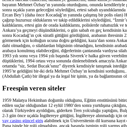
bayanın Mehmet Özbay’ın yanında oturduğunu, onunda kendileriyle gel
sonra uçakla yarın geleceğini söylediğini, ertesi sabah uyandıklarında
Ercan Bey’i (daha önce Kocadağ’ın yanında çalışmış bir polis olan) H
çağırıp huzursuz olduklarını ve takip edildiklerini söylediğini, “İzmi
kaldıklarını, ertesi gün de orada kaldıklarını, polislerde rahatsızlık
Ankara’ya geçmeyi düşündüklerini, o gün sabah en geç kendisinin kalkt
sonra Kocadağ’ın çok süratli gittiğini gördüğünü, arabanın ibresinin 
görmemek için koltuğun ucuna doğru geldiğini, kaza’dan sonra Ankara
dahi olmadığını, o silahlardan bilgisinin olmadığını, kendisinin arabad
arabaya konulmuş olabileceğini, diğerlerinin çantasında vardıysa sila
1993 yılı sonu veya 1994 yılı başında Siverek’e halka güven verebilme
düştüklerini, 1994 ortası veya sonunda dinlenebilmek amacıyla Ankara’y
ortamda “siz, Sedat Bucak’sınız” diyerek kendisiyle tanışmak istediğin
1995’te geldiğini bir-iki defa Mehmet Özbay’ın kendisini sorduğunu, A
(Abdullah Çatlı) bir illegal ya da legal bir işinin, ya da bağlantısının o
Freespin veren siteler
1959 Malatya Hekimhan doğumlu olduğunu, Eğitim enstitüsünü bitirdiğin
edilen suçlar olduğundan 12 eylül 1980’den sonra yurtdışına çıktığını
olarak Türkiyeden ayrıldığını, giderken Tren yolculuğu yaptığını, Bulg
2-3 gün önce uçakla İngiltereye gittiğini, İngiltereye alınmadığı içi
vay casino güncel giriş
alabilmek için Üniversitenin dil kursuna kayıt 
Papa işinde bir rolü olmadığını, ancak basında isminin rolü varmış gibi