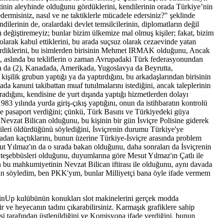
etinin aleyhinde olduğunu gördüklerini, kendilerinin orada Türkiye’nin
dermisiniz, nasıl ve ne taktiklerle mücadele edersiniz?" şeklinde
ndilerinin de, oralardaki devlet temsilcilerinin, diplomatların değil
arı değiştiremeyiz; bunlar bizim ülkemize mal olmuş kişiler; fakat, bizim
olarak kabul ettiklerini, bu arada suçsuz olarak cezaevinde yatan
ste verdiklerini, bu isimlerden birisinin Mehmet IRMAK olduğunu, Ancak
ını, aslında bu tekliflerin o zaman Avrupadaki Türk federasyonundan
landa da (2), Kanadada, Amerikada, Yugoslavya da Beyrutta,
kişilik grubun yaptığı ya da yaptırdığını, bu arkadaşlarından birisinin
da kanuni takibattan muaf tutulmalarını istediğini, ancak taleplerinin
ığını, kendisine de yurt dışında yaptığı hizmetlerden dolayı
83 yılında yurda giriş-çıkış yaptığını, onun da istihbaratın kontrolü
erine pasaport verdiğini; çünkü, Türk Basını ve Türkiyedeki güya
ın Nevzat Bilican olduğunu, bu kişinin bir gün İsviçre Polisine giderek
nileri öldürdüğünü söylediğini, İsviçrenin durumu Türkiye'ye
 oradan kaçtıklarını, bunun üzerine Türkiye-İsviçre arasında problem
sut Yılmaz'ın da o sırada bakan olduğunu, daha sonraları da İsviçrenin
 teşebbüsleri olduğunu, duyumlarına göre Mesut Yılmaz'ın Çatlı ile
n bu mahkumiyetinin Nevzat Bilican iftirası ile olduğunu, aynı davada
alan söyledim, ben PKK'yım, bunlar Milliyetçi bana öyle ifade vermem
PinUp kulübünün konukları slot makinelerini gerçek modda
ir ve heyecanın tadını çıkarabilirsiniz. Karmaşık grafiklere sahip
i tarafından üstlenildiğini ve Komisyona ifade verdiğini, bunun