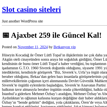
Slot casino siteleri
Just another WordPress site
📅 Ajaxbet 259 ile Güncel Kal!
Posted on
November 11, 2024
by
Betkanyon vip
Hüseyin Kocadağ ile Ömer Lütfi Topal’ın ilişkilerinin ise çok daha ya
Akgün oteli cinayetinden sonra araya bir soğukluk girdiğini, Ömer L
kendisinin de bunu ömer Lütfi Topal’a haber verdiğini, bu toplantını
işadamının G.T.O. 1960 Siverek doğumlu olduğunu, siyasete 1991 yılın
istediklerini, kendisiyle görüşerek “Biz, Siverek’e, Urfa’ya örgüt olar
beraber olduğunu, Bekaa’dan gelen bazı insanlarla görüşmelerinin çoğ
milletvekillerinin çoğunun içeri alınmasında Devlet Güvenlik Mahkemele
Siverek’te örgütlü eylemlerin başladığını, Siverek’te Anavatan Partisi 
halkının tavır almasıyla beraber örgütün orada çökertildiğini, halkla o
İstanbul’a giderken Mehmet Özbay’ı aradığını, Mehmet Özbay’ın Abdulla
Aydınlıktan’ın oğlunun kafasına kurşun değdiğine dair haber aldıklar
Özbay’ın “bende gelirim” dediğini, yola çıktıklarını, Ören’de veya Al
hemen harekat ettiklerini, hastaneye gittiklerini, fakat kimseyi bulamadıkl