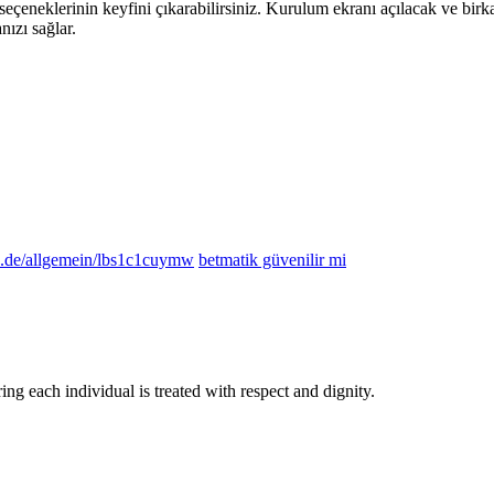
eçeneklerinin keyfini çıkarabilirsiniz. Kurulum ekranı açılacak ve birk
ızı sağlar.
cs.de/allgemein/lbs1c1cuymw
betmatik güvenilir mi
ing each individual is treated with respect and dignity.