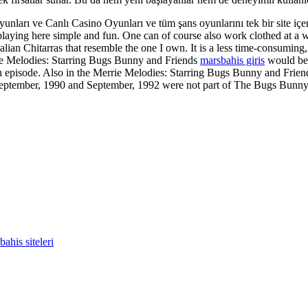
unları ve Canlı Casino Oyunları ve tüm şans oyunlarını tek bir site içe
playing here simple and fun. One can of course also work clothed at a wo
lian Chitarras that resemble the one I own. It is a less time-consuming
errie Melodies: Starring Bugs Bunny and Friends
marsbahis giris
would be 
h episode. Also in the Merrie Melodies: Starring Bugs Bunny and Frie
n September, 1990 and September, 1992 were not part of The Bugs Bun
 bahis siteleri