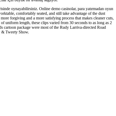
risinde oynayabilirsiniz. Online demo casinolar, para yatırmadan oyun
rktable, comfortably seated, and still take advantage of the dust
, more forgiving and a more satisfying process that makes cleaner cuts,
of uniform length, these clips varied from 30 seconds to as long as 2
nds cartoon package were most of the Rudy Larriva-directed Road
ny & Tweety Show.