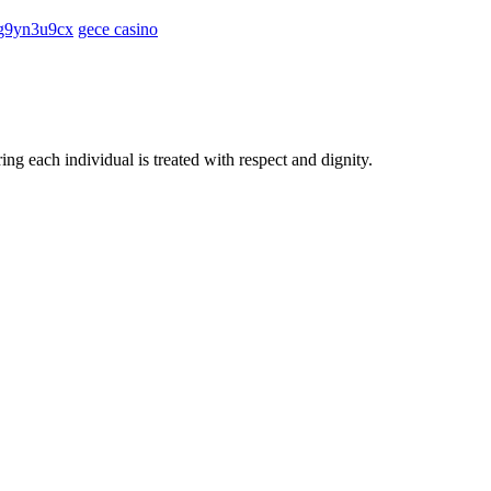
og9yn3u9cx
gece casino
ing each individual is treated with respect and dignity.