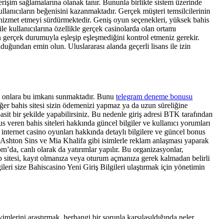
erişim sağlamalarına olanak tanır. Bununla birlikte sistem üzerinde
ullanıcıların beğenisini kazanmaktadır. Gerçek müşteri temsilcilerinin
na hizmet etmeyi sürdürmektedir. Geniş oyun seçenekleri, yüksek bahis
e kullanıcılarına özellikle gerçek casinolarda olan ortamı
 gerçek durumuyla eşleşip eşleşmediğini kontrol etmeniz gerekir.
olduğundan emin olun. Uluslararası alanda geçerli lisans ile izin
ile onlara bu imkanı sunmaktadır. Bunu
telegram deneme bonusu
. Eğer bahis sitesi sizin ödemenizi yapmaz ya da uzun süreliğine
basit bir şekilde yapabilirsiniz. Bu nedenle giriş adresi BTK tarafından
s veren bahis siteleri hakkında güncel bilgiler ve kullanıcı yorumları
e internet casino oyunları hakkında detaylı bilgilere ve güncel bonus
o, Ashton Sins ve Mia Khalifa gibi isimlerle reklam anlaşması yaparak
’da, canlı olarak da yatırımlar yapılır. Bu organizasyonlar,
eb sitesi, kayıt olmanıza veya oturum açmanıza gerek kalmadan belirli
leri size Bahiscasino Yeni Giriş Bilgileri ulaştırmak için yönetimin
mlerini araştırmak, herhangi bir sorunla karşılaşıldığında neler