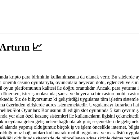
 Artırın 📈
nda kripto para biriminin kullanılmasına da olanak verir. Bu sitelerde
n en önemli casino oyunlarıyla, oyunculara heyecan dolu, eğlenceli ve sür
 oyun platformunun kalitesi ile doğru orantılıdır. Ancak, para yatırma 
 dönerken, ister iş molasında; şansa ve heyecana bir casino mobil casin
ilmektedir. Siz de biliyorsunuz ki geliştirdiği uygulama tüm işletim sis
a üzerinden girişlerde adres istememektedir. Uygulamayı kurarken hata
meliler.Slot Oyunları: Bonusunu dilediğin slot oyununda 5 katı çevrim şar
da yer alan özel kazanç sistemleri ile kullanıcıların ilgisini çekmekte
rak meydana gelen gelişmelere bağlı olarak giriş seçenekleri de gelişmek
Reel alanda yapmış olduğumuz birçok iş ve işlem öncelikle internet, bil
ış olduğumuz bağlantıları kullanarak mobil uygulama ve masaüstü uygula
eğişikliği olduğunda sitemizde de güncellenen adres sizinle daima payla