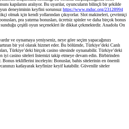
nı kapılarını aralıyor. Bu uyarılar, oyuncuların bilinçli bir şekilde
, oyun deneyiminin keyfini sorunsuz
https://www.mduc.org/23128994
kçi olmak için kendi yollarından çıkıyorlar. Slot makineleri, çevrimiçi
bonusları, pra yatırma bonusları, ücretsiz spinler ve daha birçok bonus
o, sunduğu çeşitli oyun seçenekleri ile dikkat çekmektedir. Anadolu On
rü vardır ve oynamaya yeniyseniz, neye göre seçim yapacağınızı
artıran bir yol olarak hizmet eder. Bu bölümde, Türkiye’deki Canlı
ları, Türkiye’deki birçok casino sitesinde oynanabilir. Türkiye’deki
n iyi casino siteleri listemizi takip etmeye devam edin. Birbirinden
. Bonus tekliflerini inceleyin: Bonuslar, bahis sitelerinin en önemli
canınızı katlayarak keyfinize keyif katabilir. Güvenilir siteler