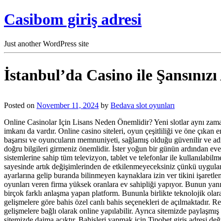
Casibom giriş adresi
Just another WordPress site
İstanbul’da Casino ile Şansınızı
Posted on
November 11, 2024
by
Bedava slot oyunları
Online Casinolar Için Lisans Neden Önemlidir? Yeni slotlar aynı zama
imkanı da vardır. Online casino siteleri, oyun çeşitliliği ve öne çıka
başarısı ve oyuncuların memnuniyeti, sağlamış olduğu güvenilir ve adil
doğru bilgileri girmeniz önemlidir. İster yoğun bir günün ardından eve
sistemlerine sahip tüm televizyon, tablet ve telefonlar ile kullanılab
sayesinde artık değişimlerinden de etkilenmeyeceksiniz çünkü uygulam
ayarlarına gelip buranda bilinmeyen kaynaklara izin ver tikini işaretle
oyunları veren firma yüksek oranlara ev sahipliği yapıyor. Bunun yanın
birçok farklı anlaşma yapan platform. Bununla birlikte teknolojik ola
gelişmelere göre bahis özel canlı bahis seçenekleri de açılmaktadır. 
gelişmelere bağlı olarak online yapılabilir. Ayrıca sitemizde paylaşm
sitemizde daima açıktır. Bahisleri yapmak için Tipobet giriş adresi d