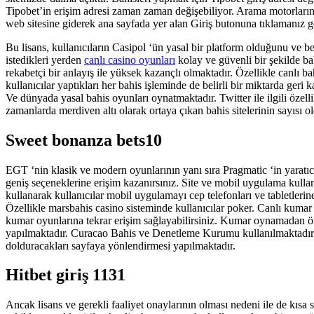
Tipobet’in erişim adresi zaman zaman değişebiliyor. Arama motorların
web sitesine giderek ana sayfada yer alan Giriş butonuna tıklamanız 
Bu lisans, kullanıcıların Casipol ‘ün yasal bir platform olduğunu ve bel
istedikleri yerden
canlı casino oyunları
kolay ve güvenli bir şekilde b
rekabetçi bir anlayış ile yüksek kazançlı olmaktadır. Özellikle canlı ba
kullanıcılar yaptıkları her bahis işleminde de belirli bir miktarda ger
Ve dünyada yasal bahis oyunları oynatmaktadır. Twitter ile ilgili öze
zamanlarda merdiven altı olarak ortaya çıkan bahis sitelerinin sayısı old
Sweet bonanza bets10
EGT ‘nin klasik ve modern oyunlarının yanı sıra Pragmatic ‘in yaratıc
geniş seçeneklerine erişim kazanırsınız. Site ve mobil uygulama kulla
kullanarak kullanıcılar mobil uygulamayı cep telefonları ve tabletlerin
Özellikle marsbahis casino sisteminde kullanıcılar poker. Canlı kuma
kumar oyunlarına tekrar erişim sağlayabilirsiniz. Kumar oynamadan önc
yapılmaktadır. Curacao Bahis ve Denetleme Kurumu kullanılmaktadır, ayrı
dolduracakları sayfaya yönlendirmesi yapılmaktadır.
Hitbet giriş 1131
Ancak lisans ve gerekli faaliyet onaylarının olması nedeni ile de kısa s