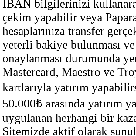
IBAN bilgilerinizi kullana
çekim yapabilir veya Papara
hesaplarınıza transfer gerçe
yeterli bakiye bulunması ve
onaylanması durumunda yeni
Mastercard, Maestro ve Troy
kartlarıyla yatırım yapabili
50.000₺ arasında yatırım ya
uygulanan herhangi bir kaz
Sitemizde aktif olarak sunul