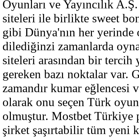
Oyunları ve Yayıncılık A.Ş.
siteleri ile birlikte sweet b
gibi Dünya'nın her yerinde 
dilediğinzi zamanlarda oyna
siteleri arasından bir terci
gereken bazı noktalar var. 
zamandır kumar eğlencesi v
olarak onu seçen Türk oyunc
olmuştur. Mostbet Türkiye 
şirket şaşırtabilir tüm yeni 