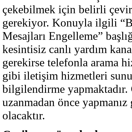
çekebilmek için belirli çevi
gerekiyor. Konuyla ilgili “
Mesajları Engelleme” başlığ
kesintisiz canlı yardım kanal
gerekirse telefonla arama hi
gibi iletişim hizmetleri sun
bilgilendirme yapmaktadır.
uzanmadan önce yapmanız g
olacaktır.