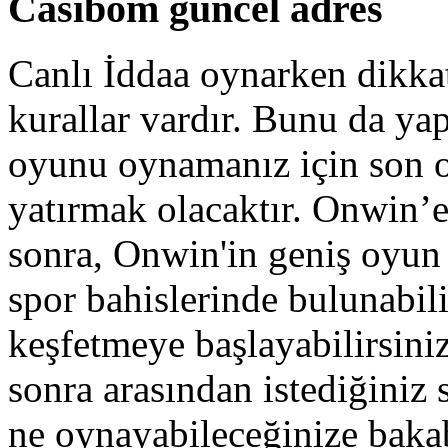
Casibom güncel adres
Canlı İddaa oynarken dikka
kurallar vardır. Bunu da ya
oyunu oynamanız için son 
yatırmak olacaktır. Onwin’e
sonra, Onwin'in geniş oyun 
spor bahislerinde bulunabili
keşfetmeye başlayabilirsiniz
sonra arasından istediğiniz 
ne oynayabileceğinize bakabi