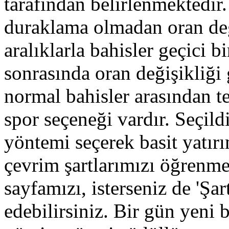
tarafından belirlenmektedir
duraklama olmadan oran değiş
aralıklarla bahisler geçici bi
sonrasında oran değişikliği 
normal bahisler arasından t
spor seçeneği vardır. Seçildi
yöntemi seçerek basit yatı
çevrim şartlarımızı öğrenme
sayfamızı, isterseniz de 'Şar
edebilirsiniz. Bir gün yeni b