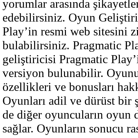
yorumlar arasında şikayetle
edebilirsiniz. Oyun Geliştir
Play’in resmi web sitesini 
bulabilirsiniz. Pragmatic P
geliştiricisi Pragmatic Pla
versiyon bulunabilir. Oyun
özellikleri ve bonusları hakk
Oyunları adil ve dürüst bir
de diğer oyuncuların oyun 
sağlar. Oyunların sonucu ras