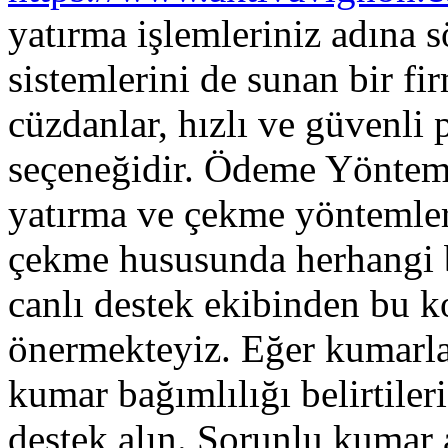
yatırma işlemleriniz adına 
sistemlerini de sunan bir f
cüzdanlar, hızlı ve güvenli
seçeneğidir. Ödeme Yöntemle
yatırma ve çekme yöntemler
çekme hususunda herhangi b
canlı destek ekibinden bu 
önermekteyiz. Eğer kumarla 
kumar bağımlılığı belirtiler
destek alın. Sorunlu kumar a