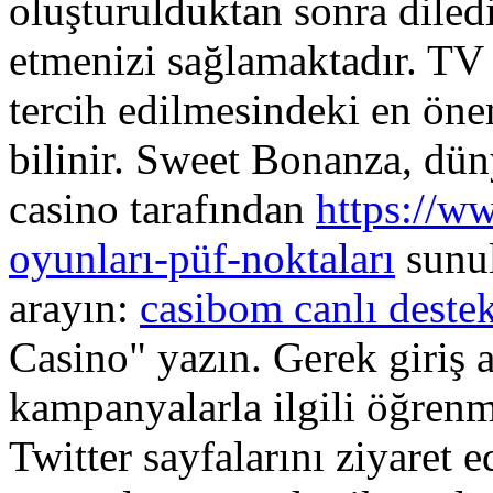
oluşturulduktan sonra diled
etmenizi sağlamaktadır. TV 
tercih edilmesindeki en öne
bilinir. Sweet Bonanza, dün
casino tarafından
https://w
oyunları-püf-noktaları
sunul
arayın:
casibom canlı deste
Casino" yazın. Gerek giriş a
kampanyalarla ilgili öğrenm
Twitter sayfalarını ziyaret e