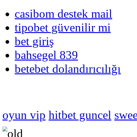
casibom destek mail
tipobet güvenilir mi
bet giriş
bahsegel 839
betebet dolandırıcılığı
oyun vip
hitbet guncel
swee