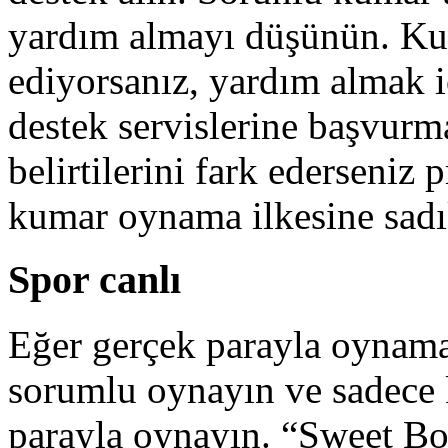
yardım almayı düşünün. Ku
ediyorsanız, yardım almak i
destek servislerine başvurm
belirtilerini fark ederseniz
kumar oynama ilkesine sadı
Spor canlı
Eğer gerçek parayla oynamay
sorumlu oynayın ve sadece 
parayla oynayın. “Sweet Bo