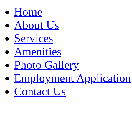
Home
About Us
Services
Amenities
Photo Gallery
Employment Application
Contact Us