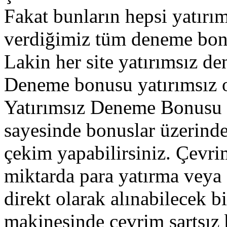
Fakat bunların hepsi yatırı
verdiğimiz tüm deneme bonus
Lakin her site yatırımsız 
Deneme bonusu yatırımsız o
Yatırımsız Deneme Bonusu 
sayesinde bonuslar üzerinde
çekim yapabilirsiniz. Çevrim
miktarda para yatırma vey
direkt olarak alınabilecek b
makinesinde çevrim şartsız 