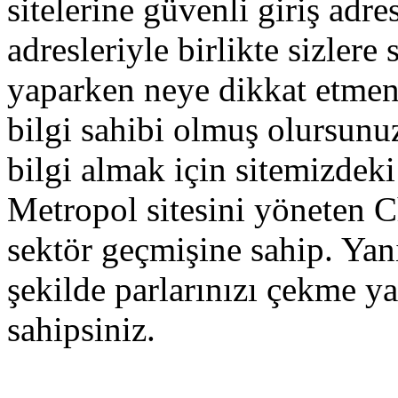
sitelerine güvenli giriş adre
adresleriyle birlikte sizlere 
yaparken neye dikkat etmen
bilgi sahibi olmuş olursunuz
bilgi almak için sitemizdeki
Metropol sitesini yöneten C
sektör geçmişine sahip. Yani
şekilde parlarınızı çekme y
sahipsiniz.