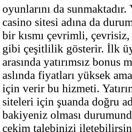
oyunlarını da sunmaktadır. Y
casino sitesi adına da duru
bir kısmı çevrimli, çevrisiz,
gibi çeşitlilik gösterir. İlk 
arasında yatırımsız bonus m
aslında fiyatları yüksek ama
için verir bu hizmeti. Yatırı
siteleri için şuanda doğru a
bakiyeniz olması durumund
çekim talebinizi iletebilirs