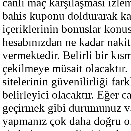
canlı maç karşılaşması izlem
bahis kuponu doldurarak kaz
içeriklerinin bonuslar konu
hesabınızdan ne kadar nakit
vermektedir. Belirli bir kısm
çekilmeye müsait olacaktır. 
sitelerinin güvenilirliği far
belirleyici olacaktır. Eğer c
geçirmek gibi durumunuz var
yapmanız çok daha doğru olac