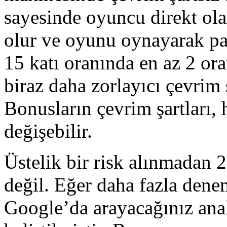
sayesinde oyuncu direkt ola
olur ve oyunu oynayarak pa
15 katı oranında en az 2 or
biraz daha zorlayıcı çevrim 
Bonusların çevrim şartları, 
değişebilir.
Üstelik bir risk alınmadan 
değil. Eğer daha fazla den
Google’da arayacağınız anah