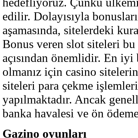
hedefliyoruz. Çünkü ülkem
edilir. Dolayısıyla bonuslar
aşamasında, sitelerdeki kur
Bonus veren slot siteleri b
açısından önemlidir. En iyi
olmanız için casino siteleri
siteleri para çekme işlemler
yapılmaktadır. Ancak genell
banka havalesi ve ön ödemeli
Gazino oyunları