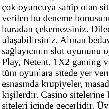
çok oyuncuya sahip olan si
verilen bu deneme bonusunu
buradan çekemezsiniz. Diled
ulaşabilirsiniz. Alınan beda
sağlayıcının slot oyununu 
Play, Netent, 1X2 gaming ve 
tüm oyunlara sitede yer ver
esnasında krupiyeler, masa
kişilerdir. Casino sitelerine
siteleri içinde geçerlidir. 