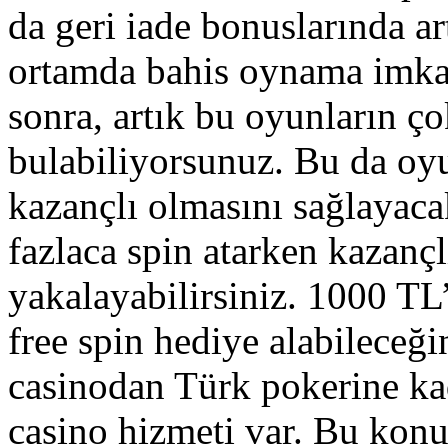
da geri iade bonuslarında art
ortamda bahis oynama imkan
sonra, artık bu oyunların ço
bulabiliyorsunuz. Bu da oyu
kazançlı olmasını sağlayaca
fazlaca spin atarken kazanç
yakalayabilirsiniz. 1000 TL
free spin hediye alabileceği
casinodan Türk pokerine kad
casino hizmeti var. Bu konu