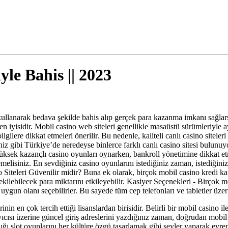
le Bahis || 2023
ullanarak bedava şekilde bahis alıp gerçek para kazanma imkanı sağlars
n iyisidir. Mobil casino web siteleri genellikle masaüstü sürümleriyle ay
bilgilere dikkat etmeleri önerilir. Bu nedenle, kaliteli canlı casino sitel
iz gibi Türkiye’de neredeyse binlerce farklı canlı casino sitesi bulunuyor
üksek kazançlı casino oyunları oynarken, bankroll yönetimine dikkat et
melisiniz. En sevdiğiniz casino oyunlarını istediğiniz zaman, istediğiniz
 Siteleri Güvenilir midir? Buna ek olarak, birçok mobil casino kredi kart
a çekilebilecek para miktarını etkileyebilir. Kasiyer Seçenekleri - Birço
gun olanı seçebilirler. Bu sayede tüm cep telefonları ve tabletler üzeri
n en çok tercih ettiği lisanslardan birisidir. Belirli bir mobil casino i
yıcısı üzerine güncel giriş adreslerini yazdığınız zaman, doğrudan mobil 
adığı slot oyunlarını her kültüre özgü tasarlamak gibi şeyler yaparak evre