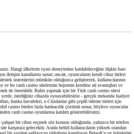
ınız. Hangi ülkelerin oyun deneyimine katılabileceğine ilişkin bazı
nı iletişim kanallarını sunar; ancak, oyuncuların kendi cihaz türleri
eri destek sistemlerini mümkün olduğunca geliştirerek, kullanıcılarının
 ve bu canlı casino sitelerinin hepsinin kendine ait avantajları ve
mek de önemlidir. Bahis yapmak için bir Türk canlı casino sitesi
 yerde, istediğiniz cihazda oynayabilirsiniz - gerçek mekanda faaliyet
ları, banka havaleleri, e-Cüzdanlar gibi çeşitli ödeme türleri için
k mobil casino birden fazla bankacılık çözümü sunar, böylece oyuncular
nden canlı casino oyunlarına katılım gösterebilirsiniz.
le çalışan bir cihaz seçmek söz konusu olduğunda, yalnızca bir telefon
site karşınıza gelecektir. Arada belirli kullanıcıların yüksek orandan
nsel bir yazılım sağlayıcısı olduğunu kanıtlayan Betsoft’u ve ürünlerini