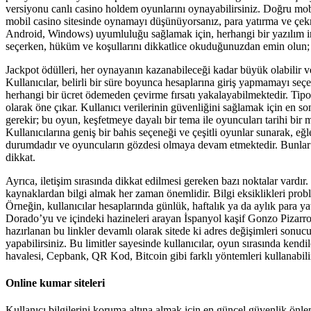
versiyonu canlı casino holdem oyunlarını oynayabilirsiniz. Doğru mo
mobil casino sitesinde oynamayı düşünüyorsanız, para yatırma ve çek
Android, Windows) uyumluluğu sağlamak için, herhangi bir yazılım indi
seçerken, hüküm ve koşullarını dikkatlice okuduğunuzdan emin olun; bu 
Jackpot ödülleri, her oynayanın kazanabileceği kadar büyük olabilir ve b
Kullanıcılar, belirli bir süre boyunca hesaplarına giriş yapmamayı seçe
herhangi bir ücret ödemeden çevirme fırsatı yakalayabilmektedir. Tipobe
olarak öne çıkar. Kullanıcı verilerinin güvenliğini sağlamak için en
gerekir; bu oyun, keşfetmeye dayalı bir tema ile oyuncuları tarihi bir
Kullanıcılarına geniş bir bahis seçeneği ve çeşitli oyunlar sunarak, e
durumdadır ve oyuncuların gözdesi olmaya devam etmektedir. Bunlar ara
dikkat.
Ayrıca, iletişim sırasında dikkat edilmesi gereken bazı noktalar vardı
kaynaklardan bilgi almak her zaman önemlidir. Bilgi eksiklikleri probl
Örneğin, kullanıcılar hesaplarında günlük, haftalık ya da aylık para yatı
Dorado’yu ve içindeki hazineleri arayan İspanyol kaşif Gonzo Pizarro’
hazırlanan bu linkler devamlı olarak sitede ki adres değişimleri sonucu
yapabilirsiniz. Bu limitler sayesinde kullanıcılar, oyun sırasında kendi
havalesi, Cepbank, QR Kod, Bitcoin gibi farklı yöntemleri kullanabilirl
Online kumar siteleri
Kullanıcı bilgilerini koruma altına almak için en güncel güvenlik önl