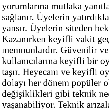
yorumlarına mutlaka yanıtl
sağlanır. Üyelerin yatırdıkla
yansır. Üyelerin siteden bek
Kazanırken keyifli vakit ge
memnunlardır. Güvenilir ve
kullanıcılarına keyifli bir
taşır. Heyecanı ve keyifli
dolayı her dönem popüler o
değişiklikleri gibi teknik n
yaşanabiliyor. Teknik arıza