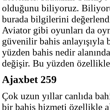
olduğunu biliyoruz. Biliyor
burada bilgilerini değerlendi
Aviator gibi oyunları da oy
güvenilir bahis anlayışıyla
yüzden bahis nedir alanında
değişir. Bu yüzden özellikl
Ajaxbet 259
Çok uzun yıllar canlıda bah
bir bahis hizmeti özellikle a