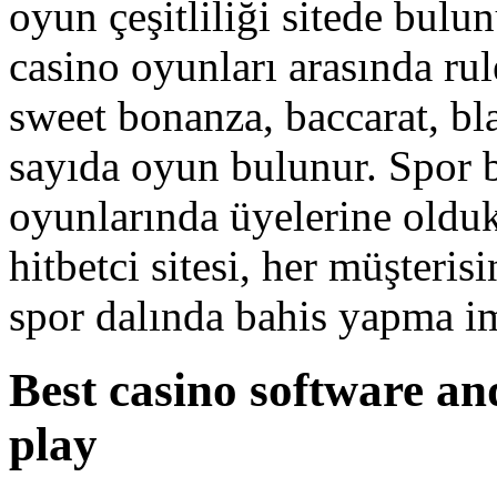
oyun çeşitliliği sitede bulun
casino oyunları arasında rule
sweet bonanza, baccarat, bl
sayıda oyun bulunur. Spor b
oyunlarında üyelerine oldu
hitbetci sitesi, her müşteri
spor dalında bahis yapma i
Best casino software an
play