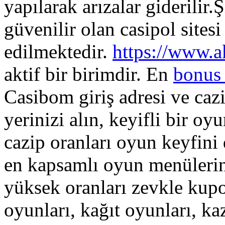
yapılarak arızalar giderili
güvenilir olan casipol sitesi
edilmektedir.
https://www.a
aktif bir birimdir. En
bonus 
Casibom giriş adresi ve caz
yerinizi alın, keyifli bir o
cazip oranları oyun keyfini 
en kapsamlı oyun menülerine
yüksek oranları zevkle kupo
oyunları, kağıt oyunları, ka