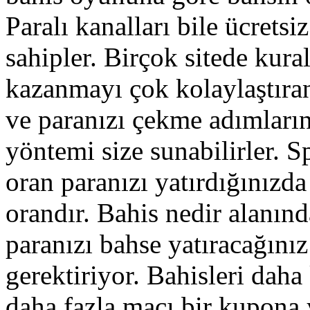
Paralı kanalları bile ücretsi
sahipler. Birçok sitede kural
kazanmayı çok kolaylaştıran
ve paranızı çekme adımların
yöntemi size sunabilirler. 
oran paranızı yatırdığınızda
orandır. Bahis nedir alanınd
paranızı bahse yatıracağınız
gerektiriyor. Bahisleri dah
daha fazla maçı bir kupona 