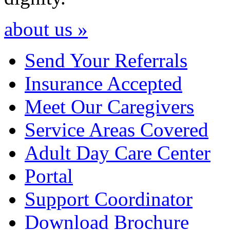
about us »
Send Your
Referrals
Insurance
Accepted
Meet Our
Caregivers
Service Areas
Covered
Adult Day Care
Center
Portal
Support
Coordinator
Download
Brochure