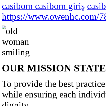
casibom casibom giriş
casi
https://www.owenhc.com/
OUR MISSION
STAT
To provide the best practice
while ensuring each individu
dignity.