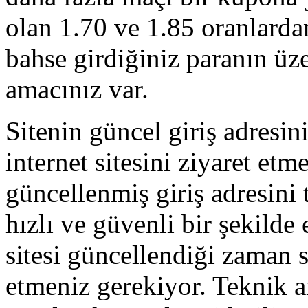
olan 1.70 ve 1.85 oranlarda
bahse girdiğiniz paranın üz
amacınız var.
Sitenin güncel giriş adresin
internet sitesini ziyaret et
güncellenmiş giriş adresini 
hızlı ve güvenli bir şekilde 
sitesi güncellendiği zaman s
etmeniz gerekiyor. Teknik ar