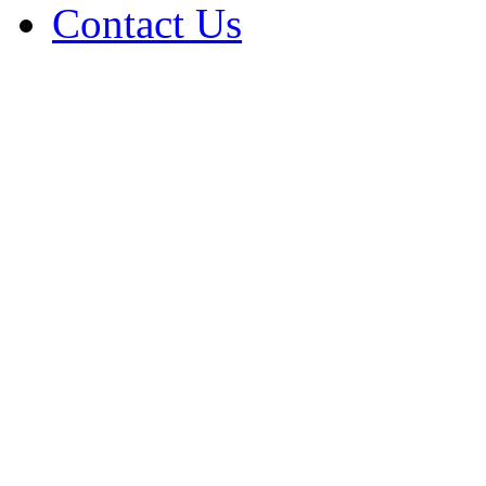
Contact Us