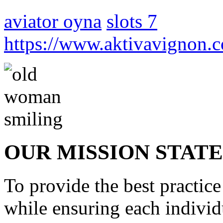
aviator oyna
slots 7
https://www.aktivavignon
OUR MISSION
STAT
To provide the best practice
while ensuring each individu