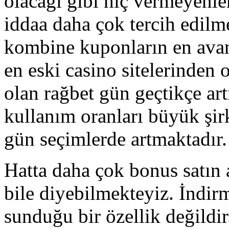
olacağı gibi hiç vermeyenle
iddaa daha çok tercih edilm
kombine kuponların en avanta
en eski casino sitelerinden 
olan rağbet gün geçtikçe ar
kullanım oranları büyük şirk
gün seçimlerde artmaktadır.
Hatta daha çok bonus satın 
bile diyebilmekteyiz. İndirm
sunduğu bir özellik değildir