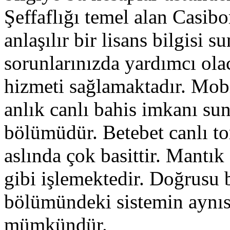
Şeffaflığı temel alan Casibo
anlaşılır bir lisans bilgisi 
sorunlarınızda yardımcı ola
hizmeti sağlamaktadır. Mobil
anlık canlı bahis imkanı su
bölümüdür. Betebet canlı t
aslında çok basittir. Mantı
gibi işlemektedir. Doğrusu 
bölümündeki sistemin aynı
mümkündür.