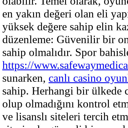
olabilir. Temel olarak, oyun
en yakın değeri olan eli yap
yüksek değere sahip elin ka
düzenleme: Güvenilir bir onl
sahip olmalıdır. Spor bahisl
https://www.safewaymedica
sunarken,
canlı casino oyun
sahip. Herhangi bir ülkede c
olup olmadığını kontrol etm
ve lisanslı siteleri tercih e