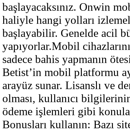
başlayacaksınız. Onwin mobi
haliyle hangi yolları izlem
başlayabilir. Genelde acil b
yapıyorlar.Mobil cihazlarını
sadece bahis yapmanın ötes
Betist’in mobil platformu a
arayüz sunar. Lisanslı ve de
olması, kullanıcı bilgilerini
ödeme işlemleri gibi konular
Bonusları kullanın: Bazı si