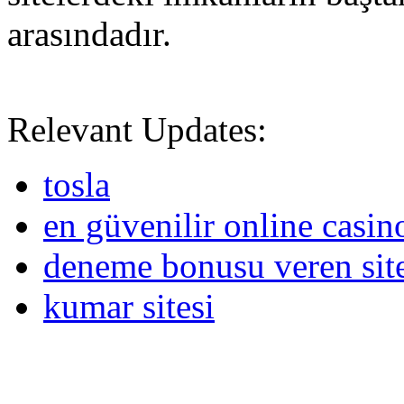
arasındadır.
Relevant Updates:
tosla
en güvenilir online casin
deneme bonusu veren site
kumar sitesi