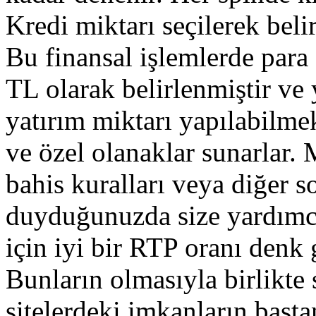
Kredi miktarı seçilerek belir
Bu finansal işlemlerde pa
TL olarak belirlenmiştir v
yatırım miktarı yapılabilmek
ve özel olanaklar sunarlar. 
bahis kuralları veya diğer so
duyduğunuzda size yardımcı 
için iyi bir RTP oranı denk 
Bunların olmasıyla birlikte
sitelerdeki imkanların başta