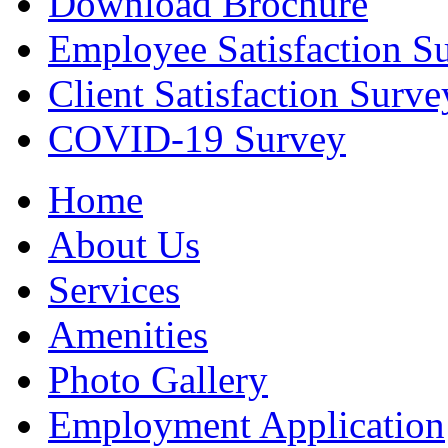
Download
Brochure
Employee Satisfaction
S
Client Satisfaction
Surve
COVID-19
Survey
Home
About Us
Services
Amenities
Photo Gallery
Employment Application