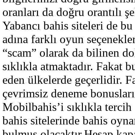
oranları da doğru orantılı ş
Yabancı bahis siteleri de b
adına farklı oyun seçenekler
“scam” olarak da bilinen dol
sıklıkla atmaktadır. Fakat 
eden ülkelerde geçerlidir. F
çevrimsiz deneme bonusların
Mobilbahis’i sıklıkla tercih
bahis sitelerinde bahis oyn
bulmuş olacaktır.Hesap kap