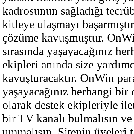
kadrosunun sağladığı tecrüb
kitleye ulaşmayı başarmıştır
çözüme kavuşmuştur. OnWin
sırasında yaşayacağınız he
ekipleri anında size yardı
kavuşturacaktır. OnWin para
yaşayacağınız herhangi bir
olarak destek ekipleriyle i
bir TV kanalı bulmalısın ve
ummalısın. Sitenin üyeleri 