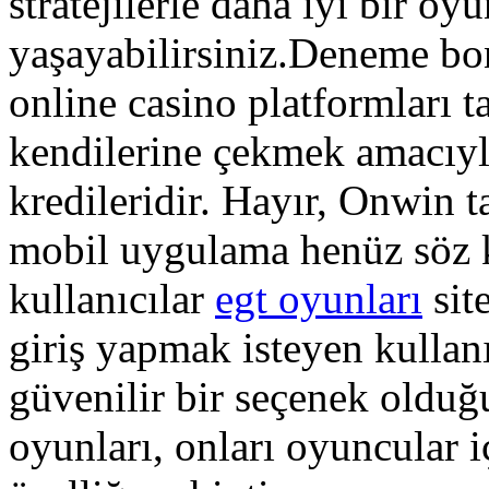
stratejilerle daha iyi bir o
yaşayabilirsiniz.Deneme bonu
online casino platformları t
kendilerine çekmek amacıyl
kredileridir. Hayır, Onwin t
mobil uygulama henüz söz k
kullanıcılar
egt oyunları
sit
giriş yapmak isteyen kullanı
güvenilir bir seçenek olduğu
oyunları, onları oyuncular i