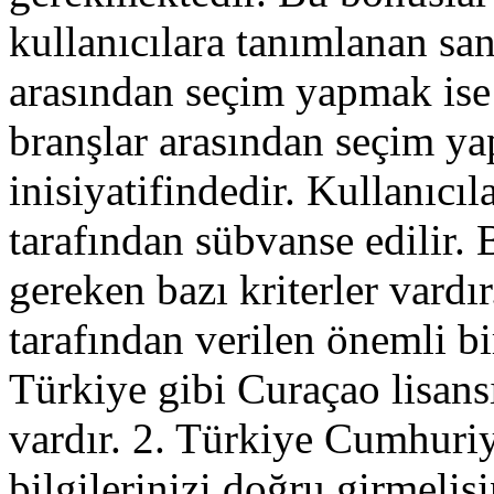
kullanıcılara tanımlanan san
arasından seçim yapmak ise 
branşlar arasından seçim ya
inisiyatifindedir. Kullanıcıl
tarafından sübvanse edilir.
gereken bazı kriterler vard
tarafından verilen önemli bi
Türkiye gibi Curaçao lisans
vardır. 2. Türkiye Cumhuriy
bilgilerinizi doğru girmelisi