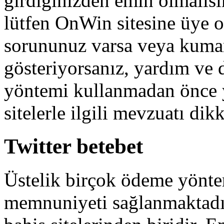
girdiğinizden emin olmalısı
lütfen OnWin sitesine üye o
sorununuz varsa veya kumar 
gösteriyorsanız, yardım ve 
yöntemi kullanmadan önce y
sitelerle ilgili mevzuatı dikk
Twitter betebet
Üstelik birçok ödeme yönte
memnuniyeti sağlanmaktad