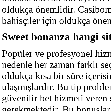
oldukça önemlidir. Casibom 
bahisçiler için oldukça önem
Sweet bonanza hangi si
Popüler ve profesyonel hizm
nedenle her zaman farklı se
oldukça kısa bir süre içeris
ulaşmışlardır. Bu tip probl
güvenilir bet hizmeti veren
gerekmektedir. Bu bonuslar 