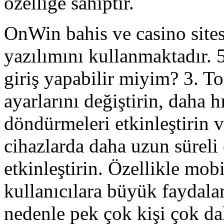
özelliğe sahiptir.
OnWin bahis ve casino sitesi
yazılımını kullanmaktadır.
giriş yapabilir miyim? 3. To
ayarlarını değiştirin, daha h
döndürmeleri etkinleştirin
cihazlarda daha uzun süreli
etkinleştirin. Özellikle mobi
kullanıcılara büyük faydal
nedenle pek çok kişi çok da