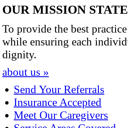
OUR MISSION
STAT
To provide the best practice
while ensuring each individu
dignity.
about us »
Send Your
Referrals
Insurance
Accepted
Meet Our
Caregivers
Service Areas
Covered