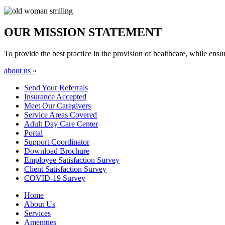
OUR MISSION
STATEMENT
To provide the best practice in the provision of healthcare, while ensur
about us »
Send Your
Referrals
Insurance
Accepted
Meet Our
Caregivers
Service Areas
Covered
Adult Day Care
Center
Portal
Support
Coordinator
Download
Brochure
Employee Satisfaction
Survey
Client Satisfaction
Survey
COVID-19
Survey
Home
About Us
Services
Amenities