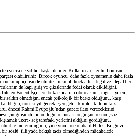
silcisi ile sohbet başlatabilirler. Kullanıcılar, her bir bonusun
 parçası olabilirsiniz. Birçok oyuncu, daha fazla oynamanın daha fazla
ın kulüp içerisinde otoritesini kurabilmek adına legal ve illegal her
rının da kapı giriş ve çıkışlarında fedai olarak dikildiğini,
ilinen Bülent İşçen ve birkaç adamın oturmasının, diğer üyelere
bir saldırı olmadığını ancak psikolojik bir baskı olduğunu, karşı
katıldığını, önceki yıl gerçekleşen gelen kurulda kulübü faiz
kurul öncesi Rahmi Eyüpoğlu’ndan gazete ilanı vereceklerini
mesi için girişimde bulunduğunu, ancak bu girişimin sonuçsuz
ışlamak üzere- sağ taraftaki yerlerini aldığını gördüğünü,
rak oturduğunu gördüğünü, yine yönetime muhalif Hulusi Belgü ve
bir sözlü, fiili yada bakışlı taciz olmadığından müdahalede
sı).