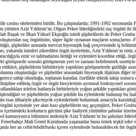
enilir casino sitelerinden biridir. Bu çalışmalarda; 1991-1992 sezonun
 yürüten Aziz Yıldırım’ın; Olgun Peker liderliğindeki suç örgütü ile il
ah Başak ve İlhan Yüksel Ekşioğlu isimli şüphelilerin de Peker Grubu ile
dan oluşturulan suç örgütünün, süper ligde oynanan maçların sonuçlarını 
ğü, şüpheliler arasında mevcut hiyerarşik bağ çerçevesinde iş bölümü yap
 yukarıda isimleri zikredilen örgüt üyelerinin, Aziz Yıldırım’ın emir, dir
ılığıyla emir ve talimatlarını ilettiği ve eylemleri koordine ettiği, örgüt
 önceki görüşmede sonraki görüşmenin yeri ve zamanı belirlenmek suretiyle 
 ettikleri, şüphelilerin birbirleriyle yaptıkları görüşmelerde gizliliğe az
ılanma oluşturduğu ve şüpheliler arasındaki hiyerarşik ilişkinin diğer ör
rece sahip olunduğu, toplanan kanıtlar, özellikle teknik takip sonucu el
sipline edilmiş örgüt ve örgüt bireylerinin ayrımsal fonksiyonel soruml
llandıkları telefon hatlarıyla birbirleriyle yoğun şekilde yaptıkları gör
de işlendiğini ve şüphelilerin yoğun şekilde bu eylemlerde bulunup bu faal
tün esas itibariyle şike/teşvik eylemlerinde bulunmak amacıyla kuruldu
 örgütü içerisinde yer alan bazı şüphelilerin suç geçmişleri, Peker Grubu
sı içerisindeki korkutucu gücünü şike faaliyeti yürütülen şahıslar üzeri
tbol kamuoyunca bilinmesi nedeniyle Aziz Yıldırım’ın bu şahısları bilere
Fenerbahçe Mali Genel Kurulunda yaşananlar buna örnek teşkil eder ve b
ğında her an cebir/tehdit/baskı içeren eylemlerde bulunabilecek bir örg