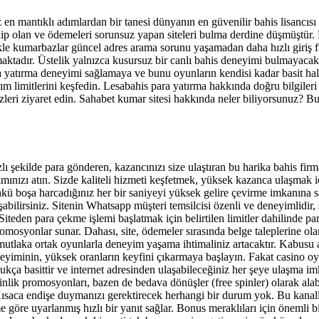
iz en mantıklı adımlardan bir tanesi dünyanın en güvenilir bahis lisancıs
sahip olan ve ödemeleri sorunsuz yapan siteleri bulma derdine düşmüştür. 
e kumarbazlar güncel adres arama sorunu yaşamadan daha hızlı giriş fırs
adır. Üstelik yalnızca kusursuz bir canlı bahis deneyimi bulmayacaksını
a yatırma deneyimi sağlamaya ve bunu oyunların kendisi kadar basit hale 
ım limitlerini keşfedin. Lesabahis para yatırma hakkında doğru bilgiler
zleri ziyaret edin. Sahabet kumar sitesi hakkında neler biliyorsunuz? B
lı şekilde para gönderen, kazancınızı size ulaştıran bu harika bahis firm
ımınızı atın. Sizde kaliteli hizmeti keşfetmek, yüksek kazanca ulaşmak i
kü boşa harcadığınız her bir saniyeyi yüksek gelire çevirme imkanına s
aşabilirsiniz. Sitenin Whatsapp müşteri temsilcisi özenli ve deneyimlidir
eden para çekme işlemi başlatmak için belirtilen limitler dahilinde pa
romosyonlar sunar. Dahası, site, ödemeler sırasında belge taleplerine ol
utlaka ortak oyunlarla deneyim yaşama ihtimaliniz artacaktır. Kabusu aş
eyiminin, yüksek oranların keyfini çıkarmaya başlayın. Fakat casino oyun
ukça basittir ve internet adresinden ulaşabileceğiniz her şeye ulaşma 
inlik promosyonları, bazen de bedava dönüşler (free spinler) olarak alab
z. Kısaca endişe duymanızı gerektirecek herhangi bir durum yok. Bu kanal
eme göre uyarlanmış hızlı bir yanıt sağlar. Bonus meraklıları için önemli