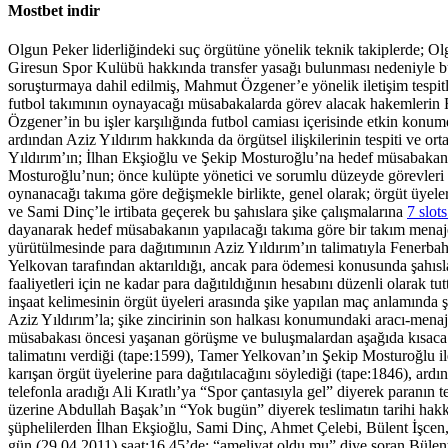
Mostbet indir
Olgun Peker liderliğindeki suç örgütüne yönelik teknik takiplerde; O
Giresun Spor Kulübü hakkında transfer yasağı bulunması nedeniyle b
soruşturmaya dahil edilmiş, Mahmut Özgener’e yönelik iletişim tespitl
futbol takımının oynayacağı müsabakalarda görev alacak hakemlerin 
Özgener’in bu işler karşılığında futbol camiası içerisinde etkin konu
ardından Aziz Yıldırım hakkında da örgütsel ilişkilerinin tespiti ve or
Yıldırım’ın; İlhan Ekşioğlu ve Şekip Mosturoğlu’na hedef müsabakanın i
Mosturoğlu’nun; önce kulüpte yönetici ve sorumlu düzeyde görevleri o
oynanacağı takıma göre değişmekle birlikte, genel olarak; örgüt üye
ve Sami Dinç’le irtibata geçerek bu şahıslara şike çalışmalarına
7 slot
dayanarak hedef müsabakanın yapılacağı takıma göre bir takım menajer, 
yürütülmesinde para dağıtımının Aziz Yıldırım’ın talimatıyla Fenerb
Yelkovan tarafından aktarıldığı, ancak para ödemesi konusunda şahıslar
faaliyetleri için ne kadar para dağıtıldığının hesabını düzenli olarak
inşaat kelimesinin örgüt üyeleri arasında şike yapılan maç anlamında şif
Aziz Yıldırım’la; şike zincirinin son halkası konumundaki aracı-mena
müsabakası öncesi yaşanan görüşme ve buluşmalardan aşağıda kısaca b
talimatını verdiği (tape:1599), Tamer Yelkovan’ın Şekip Mosturoğlu ile 
karışan örgüt üyelerine para dağıtılacağını söylediği (tape:1846), ar
telefonla aradığı Ali Kıratlı’ya “Spor çantasıyla gel” diyerek paranı
üzerine Abdullah Başak’ın “Yok bugün” diyerek teslimatın tarihi hakkın
şüphelilerden İlhan Ekşioğlu, Sami Dinç, Ahmet Çelebi, Bülent İşcen, 
gün (29.04.2011) saat:16.45’de; “ameliyat oldu mu” diye soran Bülen