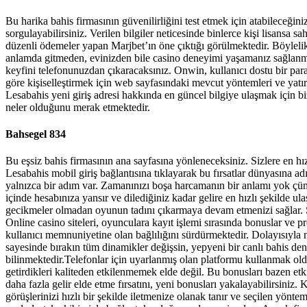
Bu harika bahis firmasının güvenilirliğini test etmek için atabileceğin
sorgulayabilirsiniz. Verilen bilgiler neticesinde binlerce kişi lisansa 
düzenli ödemeler yapan Marjbet’ın öne çıktığı görülmektedir. Böylelikl
anlamda gitmeden, evinizden bile casino deneyimi yaşamanız sağlanmakt
keyfini telefonunuzdan çıkaracaksınız. Onwin, kullanıcı dostu bir par
göre kişiselleştirmek için web sayfasındaki mevcut yöntemleri ve yatır
Lesabahis yeni giriş adresi hakkında en güncel bilgiye ulaşmak için bi
neler olduğunu merak etmektedir.
Bahsegel 834
Bu eşsiz bahis firmasının ana sayfasına yönleneceksiniz. Sizlere en hız
Lesabahis mobil giriş bağlantısına tıklayarak bu fırsatlar dünyasına ad
yalnızca bir adım var. Zamanınızı boşa harcamanın bir anlamı yok çün
içinde hesabınıza yansır ve dilediğiniz kadar gelire en hızlı şekilde ul
gecikmeler olmadan oyunun tadını çıkarmaya devam etmenizi sağlar. Sit
Online casino siteleri, oyunculara kayıt işlemi sırasında bonuslar ve p
kullanıcı memnuniyetine olan bağlılığını sürdürmektedir. Dolayısıyla m
sayesinde bırakın tüm dinamikler değişsin, yepyeni bir canlı bahis den
bilinmektedir.Telefonlar için uyarlanmış olan platformu kullanmak old
getirdikleri kaliteden etkilenmemek elde değil. Bu bonusları bazen etk
daha fazla gelir elde etme fırsatını, yeni bonusları yakalayabilirsini
görüşlerinizi hızlı bir şekilde iletmenize olanak tanır ve seçilen yönt