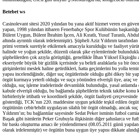
Betebet ws
Casinolevant sitesi 2020 yılından bu yana aktif hizmet veren en güv
yapan, 1998 yılından itibaren Fenerbahçe Spor Kulübünün başkanlığını
Bülent Uygun, Bülent İbrahim İşcen, Ali Kıratlı, Yusuf Turanlı, Abdull
altında ayrıntılı olarak irdelenmiştir). Şüpheli Aziz Yıldırım tarafın
primi vermek suretiyle etkilemek amacıyla kurulduğu ve faaliyet yürüttü
halinde ve yoğun şekilde, düzenli olarak şike eylemlerinde bulundukları,
şüphelilerden çok azıyla görüştüğü, genellikle İlhan Yüksel Ekşioğlu arac
ekseriyetle büyük bir gizlilik içerisinde ya belirli aralıklarla ya bir
girişimlerini meslek haline getirdikleri, hatta geçimlerini bu yolla temin
yapısı incelendiğinde, diğer suç örgütlerinde olduğu gibi dikey bir yap
örgüt kurmaya yeterli olduğu ve suçu yönünden elverişli üye, araç ve ge
olduğu, suç işleme iradelerinde devamlılık bulunduğu, yasal anlamda di
kabule elverişli olduğu, bu bağlamda şüphelilerin teknik takibe konu ku
birbirleriyle irtibatlı ve koordineli şekilde, örgüt faaliyeti çerçevesin
gösterdiği, TCK’nın 220. maddesine uygun şekilde teşkil edilen örgü
örgütünün cebir/tehdit uygulayan silahlı bir örgüt olmadığı, ancak suç
Yıldırım’ın; bu bağlantılar sayesinde Sedat Peker isminin futbol camia
Başak gibi isimlerin Peker Grubuyla ilişkisinin diğer şahıslarca ve fu
bir baskı oluşturma amacı ile yönlendirmesi (08.05.2011 günü yapılan 
olarak irdelenmiştir) ve örgütün buna uygun üye yapısı dikkate alındı