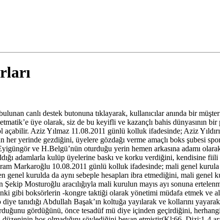
rları
an canlı destek butonuna tıklayarak, kullanıcılar anında bir müşteri tem
etmatik’e üye olarak, siz de bu keyifli ve kazançlı bahis dünyasının bir
çabilir. Aziz Yılmaz 11.08.2011 günlü kolluk ifadesinde; Aziz Yıldırım'
er yerinde gezdiğini, üyelere gözdağı verme amaçlı boks şubesi sporcula
Eyigüngör ve H.Belgü’nün oturduğu yerin hemen arkasına adamı olarak b
ldığı adamlarla kulüp üyelerine baskı ve korku verdiğini, kendisine fiili 
). Aram Markaroğlu 10.08.2011 günlü kolluk ifadesinde; mali genel kurula 
en genel kurulda da aynı sebeple hesapları ibra etmediğini, mali genel 
n Şekip Mosturoğlu aracılığıyla mali kurulun mayıs ayı sonuna ertelen
nki gibi boksörlerin -kongre taktiği olarak yönetimi müdafa etmek ve alk
o diye tanıdığı Abdullah Başak’ın koltuğa yayılarak ve kollarını yaya
urduğunu gördüğünü, önce tesadüf mü diye içinden geçirdiğini, herhangi 
düzeninin hoş olmadığını söylediğini beyan etmiştir(Kl:66, Dizi:1-4 ara