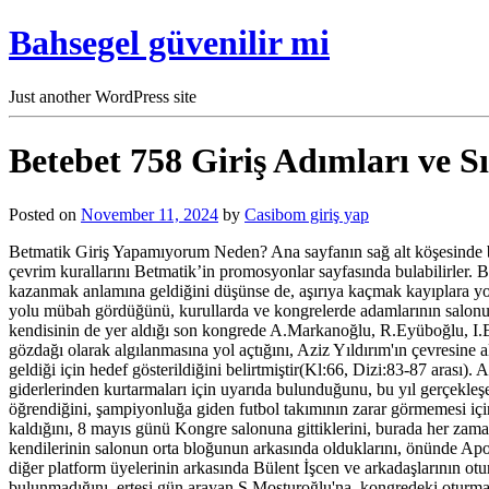
Bahsegel güvenilir mi
Just another WordPress site
Betebet 758 Giriş Adımları ve Sı
Posted on
November 11, 2024
by
Casibom giriş yap
Betmatik Giriş Yapamıyorum Neden? Ana sayfanın sağ alt köşesinde bulun
çevrim kurallarını Betmatik’in promosyonlar sayfasında bulabilirler. B
kazanmak anlamına geldiğini düşünse de, aşırıya kaçmak kayıplara yol a
yolu mübah gördüğünü, kurullarda ve kongrelerde adamlarının salonun h
kendisinin de yer aldığı son kongrede A.Markanoğlu, R.Eyüboğlu, I.
gözdağı olarak algılanmasına yol açtığını, Aziz Yıldırım'ın çevresine a
geldiği için hedef gösterildiğini belirtmiştir(Kl:66, Dizi:83-87 arası
giderlerinden kurtarmaları için uyarıda bulunduğunu, bu yıl gerçekleş
öğrendiğini, şampiyonluğa giden futbol takımının zarar görmemesi içi
kaldığını, 8 mayıs günü Kongre salonuna gittiklerini, burada her zama
kendilerinin salonun orta bloğunun arkasında olduklarını, önünde Ap
diğer platform üyelerinin arkasında Bülent İşcen ve arkadaşlarının ot
bulunmadığını, ertesi gün arayan Ş.Mosturoğlu'na, kongredeki oturma 