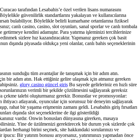
ı Curacao tarafından Lesabahis’e özel verilen lisans numarasını
Böylelikle güvenilirlik standartlarını yakalayan ve kullanıcılarına
atı bulabiliyor. Böylelikle belirli kumarhane ortamlarına fiziksel
z; canlı casino, casino, slot oyunları, sanal sporlar ve canlı tombala
getirmeye kendini adamıştır. Para yatırma işleminizi tercihlerinize
i edinmek sizlere hız kazandıracaktır. Yapmanız gereken çok basit
unun dışında piyasada oldukça yeni olanlar, canlı bahis seçeneklerinin
asının sunduğu tüm avantajlar ile tanışmak için bir adım atın.
çin bir adım atın. Hak ettiğiniz gelire ulaşmak için atmanız gereken
ahipsiniz.
glory casino güncel giriş
Bu sayede gelirleriniz en hızlı süre
, sorunlarınızın verimli bir şekilde çözülmesini sağlayarak gereksiz
ra çekme talebi oluşturmanız gerekir. Bonustlar ve promosyonlar:
an ihtiyacı atlayarak, oyuncular için sorunsuz bir deneyim sağlayarak
ıp, rahat bir yaşama erişmenin zamanı geldi. Lesabahis giriş fırsatları
ları dışında slot seçeneklerine de ilgi gösterildiği
imkanınız vardır. Onwin bonusları dünyasına girerken, masaya
ilirsiniz. Yine de üzülmenizi gerektirecek bir durum yok sizlerde çok
lardan herhangi birini seçmek, site hakkındaki sorularınızı ve
 bir ipucu: Bir yatırım bonusu arıyorsanız, yatırımınızı yapmadan önce