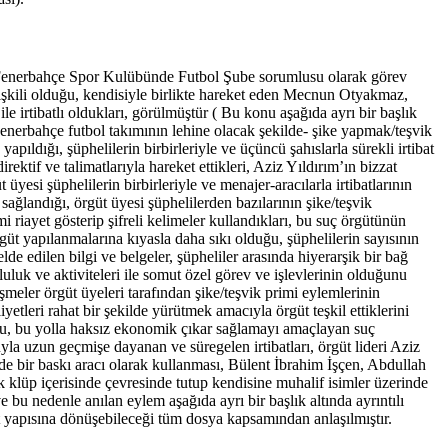
da Fenerbahçe Spor Kulübünde Futbol Şube sorumlusu olarak görev
işkili olduğu, kendisiyle birlikte hareket eden Mecnun Otyakmaz,
 irtibatlı oldukları, görülmüştür ( Bu konu aşağıda ayrı bir başlık
-Fenerbahçe futbol takımının lehine olacak şekilde- şike yapmak/teşvik
ıldığı, şüphelilerin birbirleriyle ve üçüncü şahıslarla sürekli irtibat
ektif ve talimatlarıyla hareket ettikleri, Aziz Yıldırım’ın bizzat
 üyesi şüphelilerin birbirleriyle ve menajer-aracılarla irtibatlarının
sağlandığı, örgüt üyesi şüphelilerden bazılarının şike/teşvik
ami riayet gösterip şifreli kelimeler kullandıkları, bu suç örgütünün
güt yapılanmalarına kıyasla daha sıkı olduğu, şüphelilerin sayısının
de edilen bilgi ve belgeler, şüpheliler arasında hiyerarşik bir bağ
uluk ve aktiviteleri ile somut özel görev ve işlevlerinin olduğunu
üşmeler örgüt üyeleri tarafından şike/teşvik primi eylemlerinin
iyetleri rahat bir şekilde yürütmek amacıyla örgüt teşkil ettiklerini
ğu, bu yolla haksız ekonomik çıkar sağlamayı amaçlayan suç
yla uzun geçmişe dayanan ve süregelen irtibatları, örgüt lideri Aziz
nde bir baskı aracı olarak kullanması, Bülent İbrahim İşçen, Abdullah
k klüp içerisinde çevresinde tutup kendisine muhalif isimler üzerinde
u nedenle anılan eylem aşağıda ayrı bir başlık altında ayrıntılı
üt yapısına dönüşebileceği tüm dosya kapsamından anlaşılmıştır.