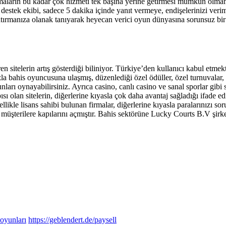
maların bu kadar çok hizmeti tek başına yerine getirmesi mümkün olmama
stek ekibi, sadece 5 dakika içinde yanıt vermeye, endişelerinizi verim
 yatırmanıza olanak tanıyarak heyecan verici oyun dünyasına sorunsuz bi
sitelerin artış gösterdiği biliniyor. Türkiye’den kullanıcı kabul etmekte
la bahis oyuncusuna ulaşmış, düzenlediği özel ödüller, özel turnuvalar, 
nları oynayabilirsiniz. Ayrıca casino, canlı casino ve sanal sporlar gib
 olan sitelerin, diğerlerine kıyasla çok daha avantaj sağladığı ifade ed
ellikle lisans sahibi bulunan firmalar, diğerlerine kıyasla paralarınızı 
üşterilere kapılarını açmıştır. Bahis sektörüne Lucky Courts B.V şirket
 oyunları
https://geblendert.de/paysell