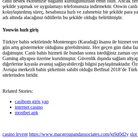
canlı destek ekibimizle bağlantı kurduğunuzdan emin olun. Ancak fir
şekilde yapmak ve uygulamayı telefonunuza indirmektir. Onwin canlı de
kolaylaştırılmış süreç, hesabınıza hızlı ve zahmetsiz bir şekilde para
adı altında alacağınız ödüllerin bu şekilde olduğu belirtilmiştir.
Youwin hızlı giriş
Türkiye bahis sektöründe Montenegro (Karadağ) lisansı ile hizmet veren 
gün artış göstermekte olduğunu görebilirsiniz. Her geçen gün daha faz
dağıtmıştır. Canlı bahis hizmeti ile bundan sonra istediğiniz zaman oyu
Gaming altyapısı üzerine kurulmuştur. Güvenlik dışında sağlam altyapısı
diğerlerine kıyasla avantaj sağlayabileceği bilgisi paylaşılmaktadır. Öz
Avrupa merkezli bahis şirketinin sahibi olduğu Betfinal 2018’de Türk m
sitelerinden biridir.
Related Stories:
casibom giriş yap
internet casino
mostbet apk
casino levent
https://www.macgroupandassociates.com/jq9q0d2y
slot