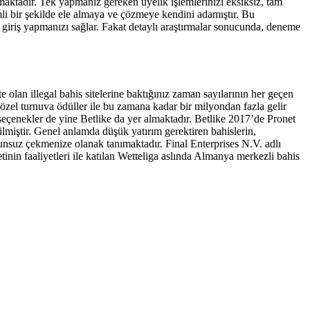
ktadır. Tek yapmanız gereken üyelik işlemlerinizi eksiksiz, tam
li bir şekilde ele almaya ve çözmeye kendini adamıştır. Bu
r giriş yapmanızı sağlar. Fakat detaylı araştırmalar sonucunda, deneme
 olan illegal bahis sitelerine baktığınız zaman sayılarının her geçen
özel turnuva ödüller ile bu zamana kadar bir milyondan fazla gelir
i seçenekler de yine Betlike da yer almaktadır. Betlike 2017’de Pronet
ilmiştir. Genel anlamda düşük yatırım gerektiren bahislerin,
sorunsuz çekmenize olanak tanımaktadır. Final Enterprises N.V. adlı
inin faaliyetleri ile katılan Wetteliga aslında Almanya merkezli bahis