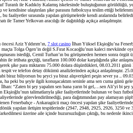
 Turanlı ile Kadıköy Kalamış iskelesinde buluştuğunun görüldüğü, yet
e kendisine ulaştırılan şike parasını futbolcuya teslim ettiği belirlenmiş
, bu faaliyetler sırasında yapılan görüşmelerde kendi aralarında belirledikl
atı ile Tamer Yelkovan aracılığı ile dağıtıldığı açıkça anlaşılmıştır.
öncesi Aziz Yıldırım’ın,
7 slot casino
İlhan Yüksel Ekşioğlu’na Fenerb
 bu maçta Tolga Ögen’in değil S.Fırat Kocaoğlu’nun kaleci mevkiinde o
nlaşmasını istediği, Cemil Turhan’ın bu görüşmeden hemen sonra örgüt
le irtibata geçtiği, tarafların 100.000 dolar karşılığında şike anlaşma
rüşerek şike para miktarını 75.000 dolara düşürdükleri, 08.03.2011 gün
tespit ve telefon detay dökümü analizlerinden açıkça anlaşılmıştır. 25
 biraz biliyorsun bu şeyci ya biraz alışverişleri peşin sever ya .. 09.
ahı, ha peki bu şeyle ilgili konuşacaktım seninle ama sen cuma günü 
İlhan: “Zaten bi şey yapalım sen bana yarın bi gel,…sen Ali’yi bi şey 
Ekşioğlu’nun talimatlarıyla şike faaliyetlerinde bulunan ve bazı futbo
aaliyetlerinde görevlendirilmediği, para dağıtımından pay alamayan şüp
e irdelenen Fenerbahçe - Ankaragücü maçı öncesi yapılan şike faaliyetleri
a dönük yapılan iletişim tespitlerinde (2947, 2948, 2925, 2926, 3250 v
 farkedilmesi üzerine aile içinde huzursuzluğun çıktığı, bu nedenle iki