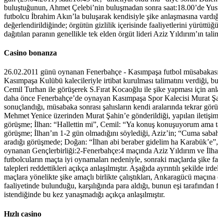
buluştuğunun, Ahmet Çelebi’nin buluşmadan sonra saat:18.00’de Yusuf
futbolcu İbrahim Akın’la buluşarak kendisiyle şike anlaşmasına vardığı v
değerlendirildiğinde; örgütün gizlilik içerisinde faaliyetlerini yürüttüğü
dağıtılan paranın genellikle tek elden örgüt lideri Aziz Yıldırım’ın talim
Casino bonanza
26.02.2011 günü oynanan Fenerbahçe - Kasımpaşa futbol müsabakası 
Kasımpaşa Kulübü kalecileriyle irtibat kurulması talimatını verdiği,
Cemil Turhan ile görüşerek S.Fırat Kocaoğlu ile şike yapması için a
daha önce Fenerbahçe’de oynayan Kasımpaşa Spor Kalecisi Murat Şahin i
sonuçlandığı, müsabaka sonrası şahısların kendi aralarında tekrar gö
Mehmet Yenice üzerinden Murat Şahin’e gönderildiği, yapılan iletişim 
görüşme; İlhan: “Hallettin mi”, Cemil: “Ya konuş konuşuyorum ama tabi
görüşme; İlhan’ın 1-2 gün olmadığını söylediği, Aziz’in; “Cuma sab
aradığı görüşmede; Doğan: “İlhan abi beraber gidelim ha Karabük’e”, 
oynanan Gençlerbirliği:2-Fenerbahçe:4 maçında Aziz Yıldırım ve İlhan 
futbolcuların maçta iyi oynamaları nedeniyle, sonraki maçlarda şike f
talepleri reddettikleri açıkça anlaşılmıştır. Aşağıda ayrıntılı şekild
maçlara yönelikte şike amaçlı birlikte çalıştıkları, Ankaragücü maçın
faaliyetinde bulunduğu, karşılığında para aldığı, bunun eşi tarafından
istendiğinde bu kez yanaşmadığı açıkça anlaşılmıştır.
Hızlı casino