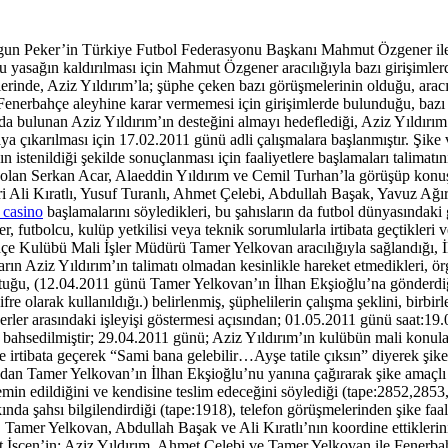
lgun Peker’in Türkiye Futbol Federasyonu Başkanı Mahmut Özgener ile y
u yasağın kaldırılması için Mahmut Özgener aracılığıyla bazı girişim
erinde, Aziz Yıldırım’la; şüphe çeken bazı görüşmelerinin olduğu, arac
Fenerbahçe aleyhine karar vermemesi için girişimlerde bulunduğu, baz
mda bulunan Aziz Yıldırım’ın desteğini almayı hedeflediği, Aziz Yıldırı
taya çıkarılması için 17.02.2011 günü adli çalışmalara başlanmıştır. Şike
stenildiği şekilde sonuçlanması için faaliyetlere başlamaları talimatını
lan Serkan Acar, Alaeddin Yıldırım ve Cemil Turhan’la görüşüp konuşar
leri Ali Kıratlı, Yusuf Turanlı, Ahmet Çelebi, Abdullah Başak, Yavuz
s casino
başlamalarını söyledikleri, bu şahısların da futbol dünyasındak
futbolcu, kulüp yetkilisi veya teknik sorumlularla irtibata geçtikleri ve
ahçe Kulübü Mali İşler Müdürü Tamer Yelkovan aracılığıyla sağlandığı,
ın Aziz Yıldırım’ın talimatı olmadan kesinlikle hareket etmedikleri, örg
 tuttuğu, (12.04.2011 günü Tamer Yelkovan’ın İlhan Ekşioğlu’na gönderdi
re olarak kullanıldığı.) belirlenmiş, şüphelilerin çalışma şeklini, birbir
jerler arasındaki işleyişi göstermesi açısından; 01.05.2011 günü saat
ahsedilmiştir; 29.04.2011 günü; Aziz Yıldırım’ın kulübün mali konula
irtibata geçerek “Sami bana gelebilir…Ayşe tatile çıksın” diyerek şike fa
dından Tamer Yelkovan’ın İlhan Ekşioğlu’nu yanına çağırarak şike amaçlı
n temin edildiğini ve kendisine teslim edeceğini söylediği (tape:2852,2
da şahsı bilgilendirdiği (tape:1918), telefon görüşmelerinden şike faaliy
Tamer Yelkovan, Abdullah Başak ve Ali Kıratlı’nın koordine ettiklerinin
t İşcen’in; Aziz Yıldırım, Ahmet Çelebi ve Tamer Yelkovan ile Fenerbah