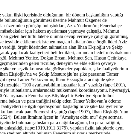
akın ilişki içerisinde olduğunun, bir dönem başkanlığını yaptığı
lerde bulunduğunun görülmesi üzerine Mahmut Özgener de
ılar üzerinden görüşüp buluştukları, Aziz Yıldırım’ın; Fenerbahçe
ı müsabakalar için hakem ayarlaması yapmaya çalıştığı, Mahmut
m’dan gelen her türlü talebe olumlu cevap vermeye çalıştığı görülmüş,
 ve teşvikle etkilenmek istenen maçtan haftalar önce örgüt lideri Aziz
 verdiği, örgüt liderinden talimatları alan İlhan Ekşioğlu ve Şekip
ak yapılacak faaliyetleri belirledikleri, ardından hedef müsabakanın
 Ağırgöl, Mehmet Yenice, Doğan Ercan, Mehmet Şen, Hasan Çetinkaya
i geçmişlerinden gelen tecrübe, deneyim ve elde edilen çevreye
 şike ve teşvik konusunda görüşmeler yaptıkları, şike faaliyetlerinin
 İlhan Ekşioğlu’na ve Şekip Mosturoğlu’na şike parasının Tamer
üt üyesi Tamer Yelkovan’ın; İlhan Ekşioğlu aracılığı ile şike
ği mesajda; “100 ayarlayabildim inşaatlar icin” yazdığı (tape:1891),
leriyle irtibatlarını, aralarındaki mükemmel koordinasyonu, hiyerarşiyi,
:19.00’da oynanan Fenerbahçe-Büyükşehir Belediye Spor futbol
rına bakan ve para trafiğini takip eden Tamer Yelkovan’a ödeme
aliyetleri ile ilgili operasyonun başladığını ve şike faaliyetlerine
 kullanılacak para ödemesini yaptığı (tape:1907), İlhan Ekşioğlu’nun
853,2524), Bülent İbrahim İşcen’in “Ameliyat oldu mu” diye sorması
etinde bulunan şahıslara para dağıtılacağının, bu para trafiğini,
 anlaşıldığı (tape:1919,1911,3175), yapılan fiziki takiplerde aynı
çe stadının altında bulunan Fenerium alışveriş merkezinde