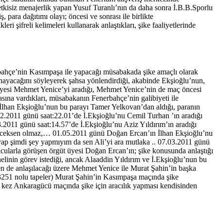
kisiz menajerlik yapan Yusuf Turanlı’nın da daha sonra İ.B.B.Sporlu
, para dağıtımı olayı; öncesi ve sonrası ile birlikte
eri şifreli kelimeleri kullanarak anlaştıkları, şike faaliyetlerinde
ahçe’nin Kasımpaşa ile yapacağı müsabakada şike amaçlı olarak
ynayacağını söyleyerek şahsa yönlendirdiği, akabinde Ekşioğlu’nun,
 üyesi Mehmet Yenice’yi aradığı, Mehmet Yenice’nin de maç öncesi
sına vardıkları, müsabakanın Fenerbahçe’nin galibiyeti ile
ü İlhan Ekşioğlu’nun bu parayı Tamer Yelkovan’dan aldığı, paranın
.02.2011 günü saat:22.01’de İ.Ekşioğlu’nu Cemil Turhan ’ın aradığı
03.2011 günü saat:14.57’de İ.Ekşioğlu’nu Aziz Yıldırım’ın aradığı
geleceksen olmaz,… 01.05.2011 günü Doğan Ercan’ın İlhan Ekşioğlu’nu
yap şimdi şey yapmıyım da sen Ali’yi ara mutlaka .. 07.03.2011 günü
lcularla görüşen örgüt üyesi Doğan Ercan’ın; şike konusunda anlaştığı
helinin görev istediği, ancak Alaaddin Yıldırım ve İ.Ekşioğlu’nun bu
nden de anlaşılacağı üzere Mehmet Yenice ile Murat Şahin’in başka
e 3251 nolu tapeler) Murat Şahin’in Kasımpaşa maçında şike
nci kez Ankaragücü maçında şike için aracılık yapması kendisinden