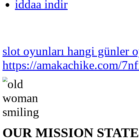
iddaa indir
slot oyunları hangi günler 
https://amakachike.com/7nf
OUR MISSION
STAT