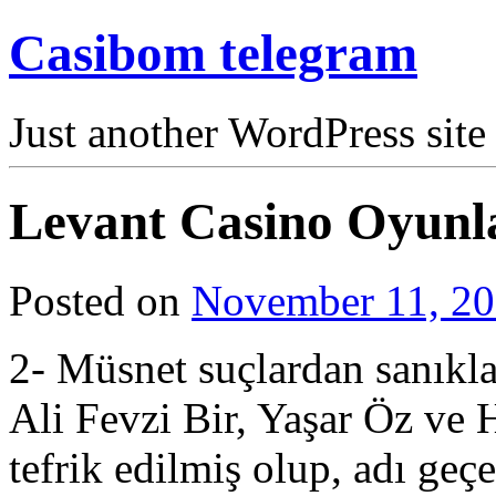
Casibom telegram
Just another WordPress site
Levant Casino Oyunla
Posted on
November 11, 2
2- Müsnet suçlardan sanıkl
Ali Fevzi Bir, Yaşar Öz ve 
tefrik edilmiş olup, adı geç