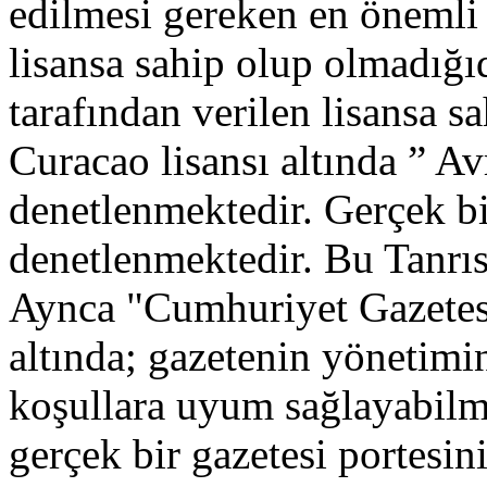
edilmesi gereken en önemli n
lisansa sahip olup olmadığı
tarafından verilen lisansa sah
Curacao lisansı altında ” A
denetlenmektedir. Gerçek bi
denetlenmektedir. Bu Tanrıs
Aynca "Cumhuriyet Gazetes
altında; gazetenin yönetimi
koşullara uyum sağlayabilm
gerçek bir gazetesi portesini