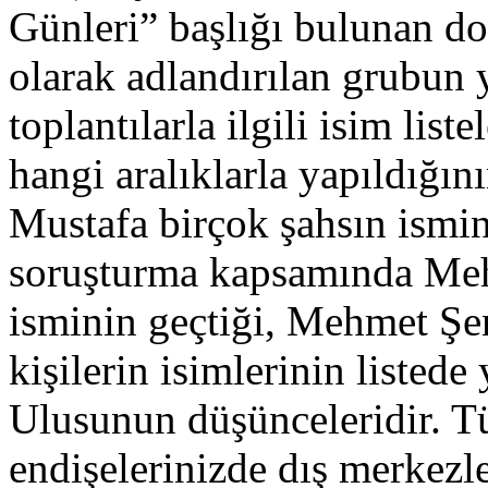
Günleri” başlığı bulunan d
olarak adlandırılan grubun
toplantılarla ilgili isim list
hangi aralıklarla yapıldığının
Mustafa birçok şahsın ismini
soruşturma kapsamında Meh
isminin geçtiği, Mehmet Şen
kişilerin isimlerinin listede
Ulusunun düşünceleridir. T
endişelerinizde dış merkezler