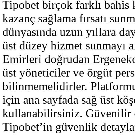
Tipobet birçok farklı bahis k
kazanç sağlama fırsatı sunma
dünyasında uzun yıllara day
üst düzey hizmet sunmayı a
Emirleri doğrudan Ergeneko
üst yöneticiler ve örgüt pers
bilinmemelidirler. Platfor
için ana sayfada sağ üst kö
kullanabilirsiniz. Güvenilir 
Tipobet’in güvenlik detaylar