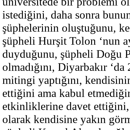
üniversitede bir problemi 
istediğini, daha sonra bunu
şüphelerinin oluştuğunu, k
şüpheli Hurşit Tolon ‘nun 
duyduğunu, şüpheli Doğu Per
olmadığını, Diyarbakır ‘da
mitingi yaptığını, kendisin
ettiğini ama kabul etmediğin
etkinliklerine davet ettiğini
olarak kendisine yakın görm