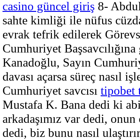
casino güncel giriş
8- Abdul
sahte kimliği ile nüfus cüz
evrak tefrik edilerek Görevs
Cumhuriyet Başsavcılığına g
Kanadoğlu, Sayın Cumhuriy
davası açarsa süreç nasıl iş
Cumhuriyet savcısı
tipobet
Mustafa K. Bana dedi ki abi
arkadaşımız var dedi, onun d
dedi, biz bunu nasıl ulaştırı