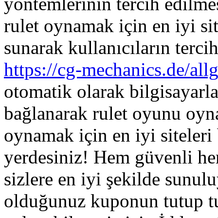
yöntemlerinin tercih edilmes
rulet oynamak için en iyi si
sunarak kullanıcıların terci
https://cg-mechanics.de/a
otomatik olarak bilgisayarla
bağlanarak rulet oyunu oynay
oynamak için en iyi siteleri
yerdesiniz! Hem güvenli hem
sizlere en iyi şekilde sunu
olduğunuz kuponun tutup tu