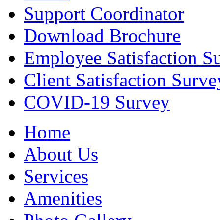
Support
Coordinator
Download
Brochure
Employee Satisfaction
S
Client Satisfaction
Surve
COVID-19
Survey
Home
About Us
Services
Amenities