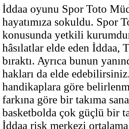
İddaa oyunu Spor Toto Müd
hayatımıza sokuldu. Spor To
konusunda yetkili kurumdu
hâsılatlar elde eden İddaa,
bıraktı. Ayrıca bunun yanın
hakları da elde edebilirsini
handikaplara göre belirlenm
farkına göre bir takıma sana
basketbolda çok güçlü bir t
İddaa risk merkezi ortalama