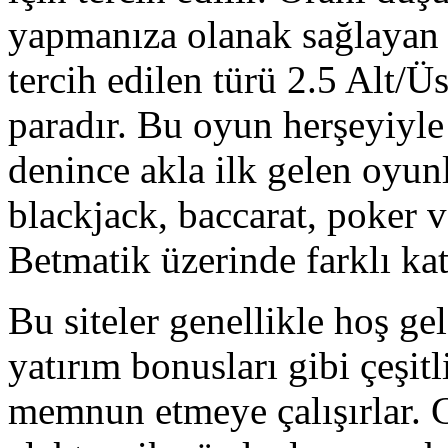
yapmanıza olanak sağlayan
tercih edilen türü 2.5 Alt/
paradır. Bu oyun herşeyiy
denince akla ilk gelen oyunl
blackjack, baccarat, poker 
Betmatik üzerinde farklı kat
Bu siteler genellikle hoş ge
yatırım bonusları gibi çeşit
memnun etmeye çalışırlar. G