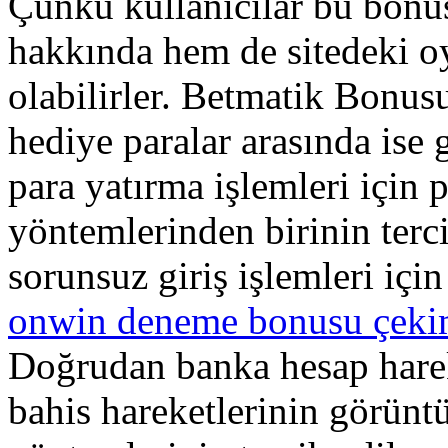
Çünkü kullanıcılar bu bonus
hakkında hem de sitedeki oy
olabilirler. Betmatik Bonusu
hediye paralar arasında ise
para yatırma işlemleri için
yöntemlerinden birinin terci
sorunsuz giriş işlemleri içi
onwin deneme bonusu çeki
Doğrudan banka hesap harek
bahis hareketlerinin görün