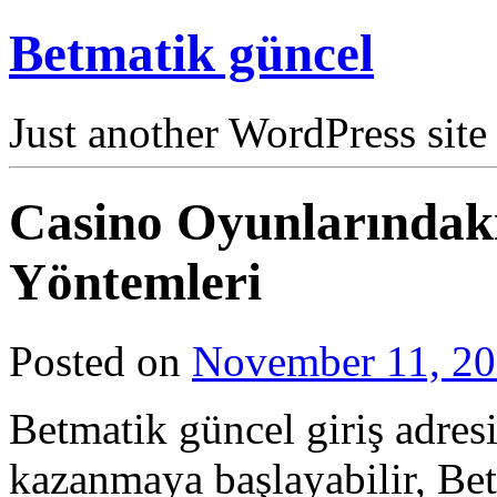
Betmatik güncel
Just another WordPress site
Casino Oyunlarındak
Yöntemleri
Posted on
November 11, 2
Betmatik güncel giriş adres
kazanmaya başlayabilir, Bet