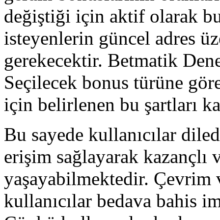
değiştiği için aktif olarak 
isteyenlerin güncel adres üz
gerekecektir. Betmatik De
Seçilecek bonus türüne gör
için belirlenen bu şartları k
Bu sayede kullanıcılar diled
erişim sağlayarak kazançlı 
yaşayabilmektedir. Çevrim v
kullanıcılar bedava bahis i