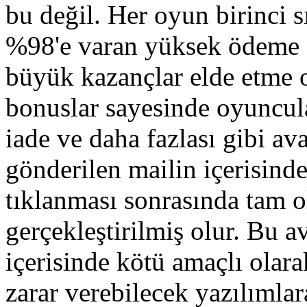
bu değil. Her oyun birinci s
%98'e varan yüksek ödeme o
büyük kazançlar elde etme ola
bonuslar sayesinde oyuncula
iade ve daha fazlası gibi ava
gönderilen mailin içerisinde
tıklanması sonrasında tam ol
gerçekleştirilmiş olur. Bu av
içerisinde kötü amaçlı olara
zarar verebilecek yazılımla