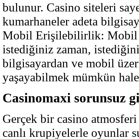
bulunur. Casino siteleri say
kumarhaneler adeta bilgisay
Mobil Erişilebilirlik: Mobil
istediğiniz zaman, istediği
bilgisayardan ve mobil üzer
yaşayabilmek mümkün hale 
Casinomaxi sorunsuz gi
Gerçek bir casino atmosferi
canlı krupiyelerle oyunlar s