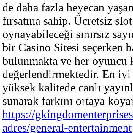
de daha fazla heyecan yaşa
fırsatına sahip. Ücretsiz sl
oynayabileceği sınırsız sayıd
bir Casino Sitesi seçerken b
bulunmakta ve her oyuncu ke
değerlendirmektedir. En iyi 
yüksek kalitede canlı yayınl
sunarak farkını ortaya koya
https://gkingdomenterprise
adres/general-entertainment