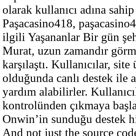
olarak kullanıcı adına sahi
Paşacasino418, paşacasino4
ilgili Yaşananlar Bir gün şe
Murat, uzun zamandır görme
karşılaştı. Kullanıcılar, sit
olduğunda canlı destek ile a
yardım alabilirler. Kullanıcı
kontrolünden çıkmaya başla
Onwin’in sunduğu destek hiz
And not just the source cod