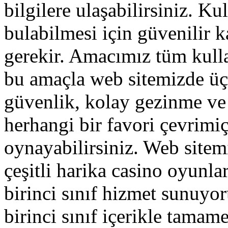
bilgilere ulaşabilirsiniz. Ku
bulabilmesi için güvenilir k
gerekir. Amacımız tüm kulla
bu amaçla web sitemizde üç 
güvenlik, kolay gezinme ve 
herhangi bir favori çevrimi
oynayabilirsiniz. Web site
çeşitli harika casino oyun
birinci sınıf hizmet sunuyo
birinci sınıf içerikle tamam