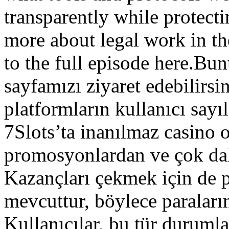
transparently while protecti
more about legal work in th
to the full episode here.Bu
sayfamızı ziyaret edebilirs
platformların kullanıcı sayı
7Slots’ta inanılmaz casino 
promosyonlardan ve çok daha
Kazançları çekmek için de p
mevcuttur, böylece paraların
Kullanıcılar, bu tür duruml