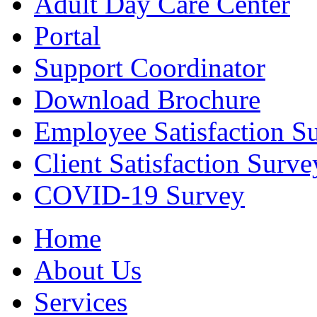
Adult Day Care
Center
Portal
Support
Coordinator
Download
Brochure
Employee Satisfaction
S
Client Satisfaction
Surve
COVID-19
Survey
Home
About Us
Services