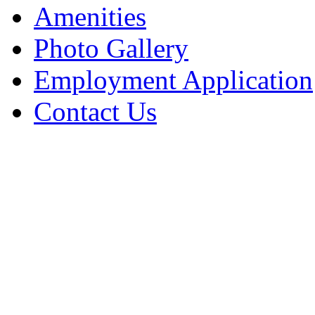
Amenities
Photo Gallery
Employment Application
Contact Us