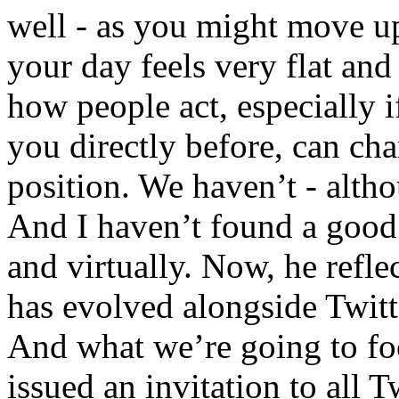
well - as you might move up
your day feels very flat and
how people act, especially i
you directly before, can ch
position. We haven’t - alth
And I haven’t found a good 
and virtually. Now, he refl
has evolved alongside Twitt
And what we’re going to foc
issued an invitation to all 