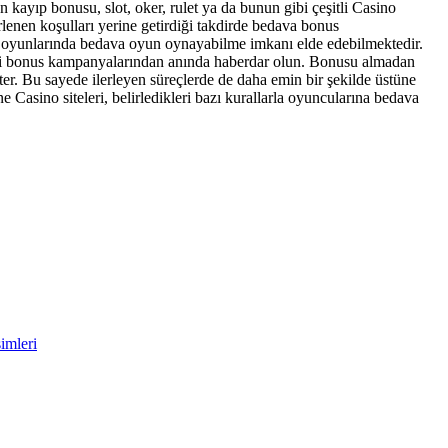
 kayıp bonusu, slot, oker, rulet ya da bunun gibi çeşitli Casino
irlenen koşulları yerine getirdiği takdirde bedava bonus
no oyunlarında bedava oyun oynayabilme imkanı elde edebilmektedir.
yeni bonus kampanyalarından anında haberdar olun. Bonusu almadan
er. Bu sayede ilerleyen süreçlerde de daha emin bir şekilde üstüne
e Casino siteleri, belirledikleri bazı kurallarla oyuncularına bedava
simleri