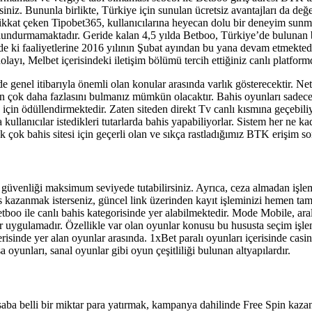
siniz. Bununla birlikte, Türkiye için sunulan ücretsiz avantajları da d
ikkat çeken Tipobet365, kullanıcılarına heyecan dolu bir deneyim sunmay
ulundurmamaktadır. Geride kalan 4,5 yılda Betboo, Türkiye’de bulunan b
e’de ki faaliyetlerine 2016 yılının Şubat ayından bu yana devam etmekted
layı, Melbet içerisindeki iletişim bölümü tercih ettiğiniz canlı platformd
i de genel itibarıyla önemli olan konular arasında varlık gösterecektir.
ardan çok daha fazlasını bulmanız mümkün olacaktır. Bahis oyunları sad
 için ödüllendirmektedir. Zaten siteden direkt Tv canlı kısmına geçebil
a kullanıcılar istedikleri tutarlarda bahis yapabiliyorlar. Sistem her ne 
 çok bahis sitesi için geçerli olan ve sıkça rastladığımız BTK erişim sor
enliği maksimum seviyede tutabilirsiniz. Ayrıca, ceza almadan işlemlerin
onus kazanmak isterseniz, güncel link üzerinden kayıt işleminizi hemen 
tboo ile canlı bahis kategorisinde yer alabilmektedir. Mode Mobile, ara
r uygulamadır. Özellikle var olan oyunlar konusu bu hususta seçim işleml
içerisinde yer alan oyunlar arasında. 1xBet paralı oyunları içerisinde ca
sa oyunları, sanal oyunlar gibi oyun çeşitliliği bulunan altyapılardır.
aba belli bir miktar para yatırmak, kampanya dahilinde Free Spin kazanm