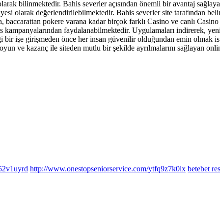
arak bilinmektedir. Bahis severler açısından önemli bir avantaj sağlayan
yesi olarak değerlendirilebilmektedir. Bahis severler site tarafından bel
na, baccarattan pokere varana kadar birçok farklı Casino ve canlı Casi
bonus kampanyalarından faydalanabilmektedir. Uygulamaları indirerek, 
i bir işe girişmeden önce her insan güvenilir olduğundan emin olmak ist
oyun ve kazanç ile siteden mutlu bir şekilde ayrılmalarını sağlayan onlin
/52v1uyrd
http://www.onestopseniorservice.com/ytfq9z7k0ix
betebet re