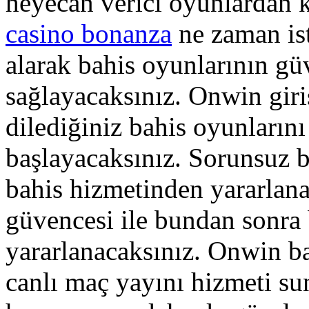
heyecan verici oyunlardan k
casino bonanza
ne zaman ist
alarak bahis oyunlarının g
sağlayacaksınız. Onwin giriş
dilediğiniz bahis oyunları
başlayacaksınız. Sorunsuz b
bahis hizmetinden yararlana
güvencesi ile bundan sonra 
yararlanacaksınız. Onwin bah
canlı maç yayını hizmeti sun