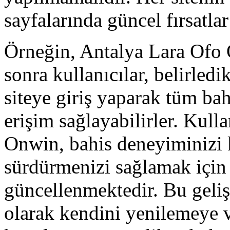
sayfalarında güncel fırsatlar 
Örneğin, Antalya Lara Ofo 
sonra kullanıcılar, belirledik
siteye giriş yaparak tüm ba
erişim sağlayabilirler. Kull
Onwin, bahis deneyiminizi k
sürdürmenizi sağlamak için 
güncellenmektedir. Bu geli
olarak kendini yenilemeye ve