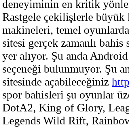
deneyiminin en kritik yönler
Rastgele çekilişlerle büyük 
makineleri, temel oyunlarda
sitesi gerçek zamanlı bahis 
yer alıyor. Şu anda Android
seçeneği bulunmuyor. Şu an 
sitesinde açabileceğiniz
htt
spor bahisleri şu oyunlar ü
DotA2, King of Glory, Lea
Legends Wild Rift, Rainbow 