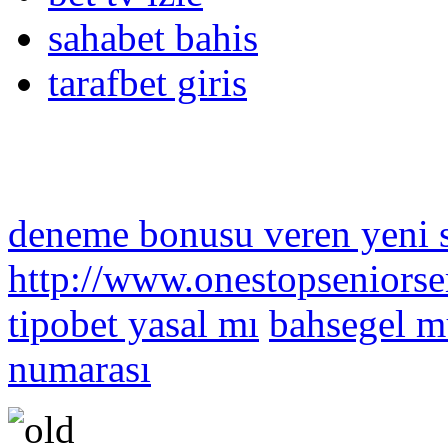
sahabet bahis
tarafbet giris
deneme bonusu veren yeni s
http://www.onestopseniors
tipobet yasal mı
bahsegel mü
numarası