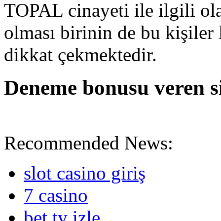
TOPAL cinayeti ile ilgili ola
olması birinin de bu kişiler
dikkat çekmektedir.
Deneme bonusu veren si
Recommended News:
slot casino giriş
7 casino
bet tv izle