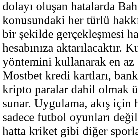
dolayı oluşan hatalarda Bahs
konusundaki her türlü hakkın
bir şekilde gerçekleşmesi ha
hesabınıza aktarılacaktır. K
yöntemini kullanarak en az 
Mostbet kredi kartları, bank
kripto paralar dahil olmak 
sunar. Uygulama, akış için h
sadece futbol oyunları deği
hatta kriket gibi diğer spor