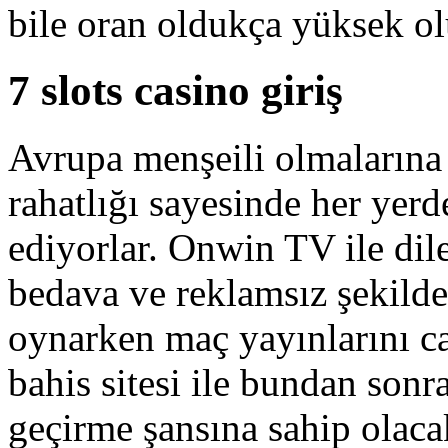
bile oran oldukça yüksek ol
7 slots casino giriş
Avrupa menşeili olmalarına
rahatlığı sayesinde her yerd
ediyorlar. Onwin TV ile dil
bedava ve reklamsız şekild
oynarken maç yayınlarını can
bahis sitesi ile bundan son
geçirme şansına sahip olaca