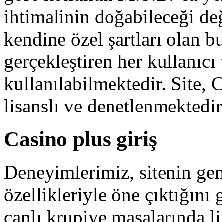
ihtimalinin doğabileceği değ
kendine özel şartları olan b
gerçekleştiren her kullanıcı 
kullanılabilmektedir. Site,
lisanslı ve denetlenmektedir
Casino plus giriş
Deneyimlerimiz, sitenin gen
özellikleriyle öne çıktığını
canlı krupiye masalarında li