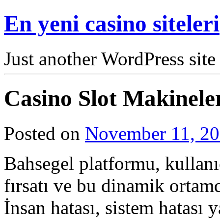
En yeni casino siteleri
Just another WordPress site
Casino Slot Makineler
Posted on
November 11, 2
Bahsegel platformu, kullanı
fırsatı ve bu dinamik ortam
İnsan hatası, sistem hatası y