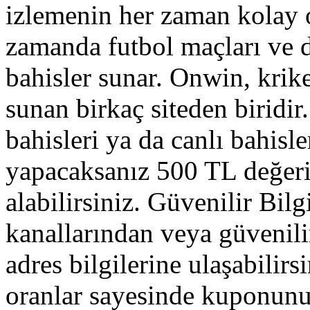
izlemenin her zaman kolay o
zamanda futbol maçları ve di
bahisler sunar. Onwin, krike
sunan birkaç siteden biridir
bahisleri ya da canlı bahis
yapacaksanız 500 TL değer
alabilirsiniz. Güvenilir Bil
kanallarından veya güvenili
adres bilgilerine ulaşabilir
oranlar sayesinde kuponunu