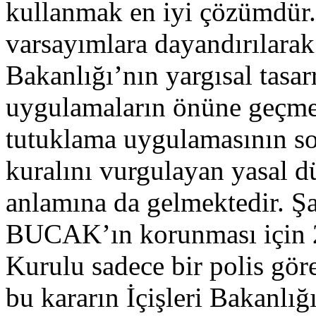
kullanmak en iyi çözümdür.
varsayımlara dayandırılara
Bakanlığı’nın yargısal tasar
uygulamaların önüne geçmek
tutuklama uygulamasının so
kuralını vurgulayan yasal d
anlamına da gelmektedir. Şa
BUCAK’ın korunması için 2
Kurulu sadece bir polis gö
bu kararın İçişleri Bakanl