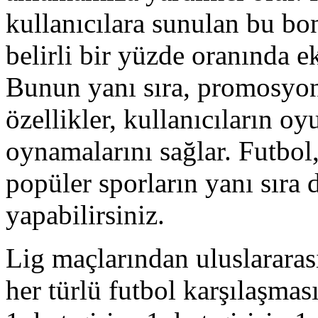
kullanıcılara sunulan bu bon
belirli bir yüzde oranında ek
Bunun yanı sıra, promosyonl
özellikler, kullanıcıların oy
oynamalarını sağlar. Futbol,
popüler sporların yanı sıra 
yapabilirsiniz.
Lig maçlarından uluslararası
her türlü futbol karşılaşması