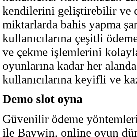
kendilerini geliştirebilir v
miktarlarda bahis yapma şan
kullanıcılarına çeşitli öde
ve çekme işlemlerini kolayla
oyunlarına kadar her alanda 
kullanıcılarına keyifli ve k
Demo slot oyna
Güvenilir ödeme yöntemleri
ile Baywin, online oyun dün