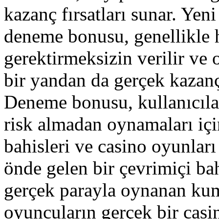
kazanç fırsatları sunar. Yen
deneme bonusu, genellikle h
gerektirmeksizin verilir ve
bir yandan da gerçek kazanç 
Deneme bonusu, kullanıcılar
risk almadan oynamaları için 
bahisleri ve casino oyunları
önde gelen bir çevrimiçi b
gerçek parayla oynanan ku
oyuncuların gerçek bir casi