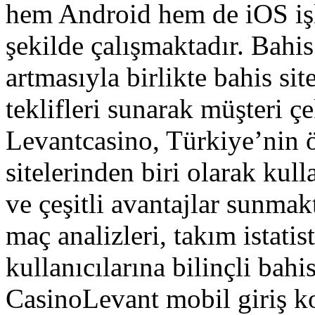
hem Android hem de iOS işl
şekilde çalışmaktadır. Bahi
artmasıyla birlikte bahis sit
teklifleri sunarak müşteri ç
Levantcasino, Türkiye’nin 
sitelerinden biri olarak kull
ve çeşitli avantajlar sunmak
maç analizleri, takım istatis
kullanıcılarına bilinçli bah
CasinoLevant mobil giriş ko