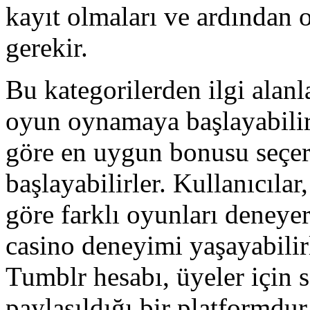
kayıt olmaları ve ardından 
gerekir.
Bu kategorilerden ilgi alanl
oyun oynamaya başlayabilirs
göre en uygun bonusu seçer
başlayabilirler. Kullanıcılar
göre farklı oyunları deneyer
casino deneyimi yaşayabilir
Tumblr hesabı, üyeler için s
paylaşıldığı bir platformdu