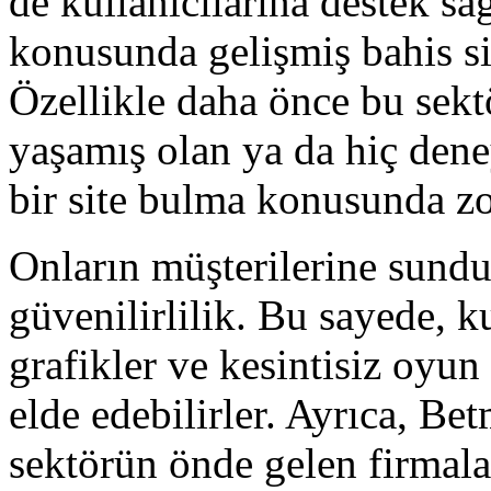
de kullanıcılarına destek s
konusunda gelişmiş bahis si
Özellikle daha önce bu sek
yaşamış olan ya da hiç dene
bir site bulma konusunda zo
Onların müşterilerine sundu
güvenilirlilik. Bu sayede, ku
grafikler ve kesintisiz oyu
elde edebilirler. Ayrıca, Bet
sektörün önde gelen firmala