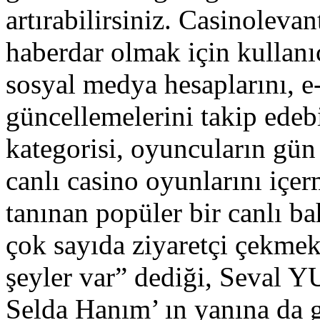
artırabilirsiniz. Casinolevan
haberdar olmak için kullanı
sosyal medya hesaplarını, e-
güncellemelerini takip edeb
kategorisi, oyuncuların gün i
canlı casino oyunlarını içer
tanınan popüler bir canlı ba
çok sayıda ziyaretçi çekmek
şeyler var” dediği, Seval 
Selda Hanım’ ın yanına da g