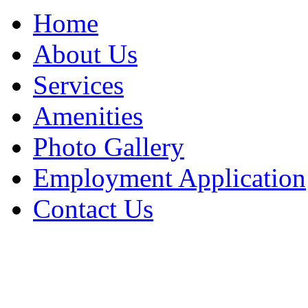
Home
About Us
Services
Amenities
Photo Gallery
Employment Application
Contact Us