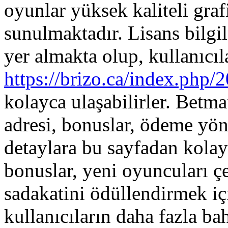
oyunlar yüksek kaliteli graf
sunulmaktadır. Lisans bilgil
yer almakta olup, kullanıcıl
https://brizo.ca/index.php
kolayca ulaşabilirler. Betmati
adresi, bonuslar, ödeme yönt
detaylara bu sayfadan kola
bonuslar, yeni oyuncuları 
sadakatini ödüllendirmek içi
kullanıcıların daha fazla ba