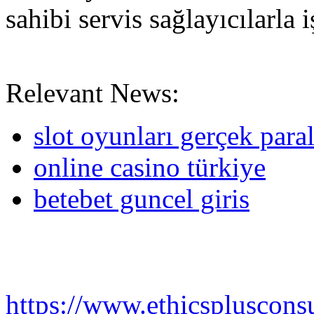
sahibi servis sağlayıcılarla i
Relevant News:
slot oyunları gerçek paral
online casino türkiye
betebet guncel giris
https://www.ethicspluscon