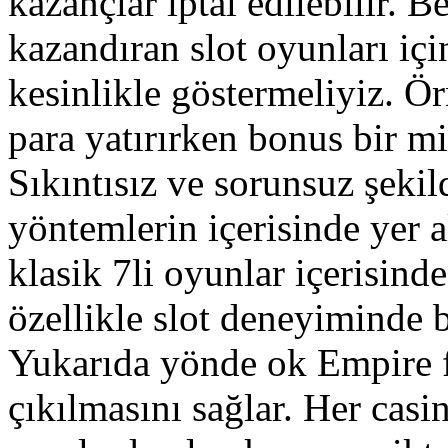
kazançlar iptal edilebilir. 
kazandıran slot oyunları i
kesinlikle göstermeliyiz. Örn
para yatırırken bonus bir mi
Sıkıntısız ve sorunsuz şekil
yöntemlerin içerisinde yer a
klasik 7li oyunlar içerisind
özellikle slot deneyiminde 
Yukarıda yönde ok Empire f
çıkılmasını sağlar. Her casin