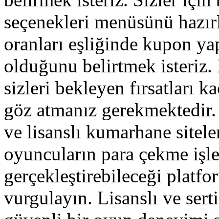
seçenekleri menüsünü hazır
oranları eşliğinde kupon ya
olduğunu belirtmek isteriz. 
sizleri bekleyen fırsatları k
göz atmanız gerekmektedir. B
ve lisanslı kumarhane siteler
oyuncuların para çekme işl
gerçekleştirebileceği platfo
vurgulayın. Lisanslı ve serti