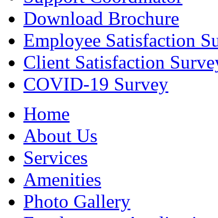
Download
Brochure
Employee Satisfaction
S
Client Satisfaction
Surve
COVID-19
Survey
Home
About Us
Services
Amenities
Photo Gallery