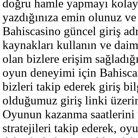
doğru hamle yapmayı kolayla
yazdığınıza emin olunuz ve 
Bahiscasino güncel giriş ad
kaynakları kullanın ve daima
olan bizlere erişim sağladı
oyun deneyimi için Bahiscas
bizleri takip ederek giriş bi
olduğumuz giriş linki üzerin
Oyunun kazanma saatlerini 
stratejileri takip ederek, oy