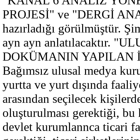
"KANAL 6 ANALİZ YÖN
PROJESİ" ve "DERGİ ANA
hazırladığı görülmüştür. Şi
ayn ayn anlatılacaktır. 
DOKÜMANIN YAPILAN 
Bağımsız ulusal medya kuru
yurtta ve yurt dışında faali
arasından seçilecek kişile
oluşturulması gerektiği, b
devlet kurumlannca ticari fa