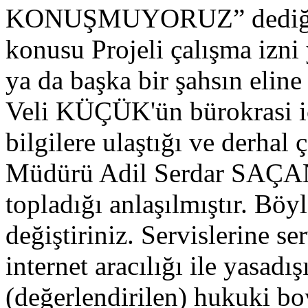
KONUŞMUYORUZ” dediği anl
konusu Projeli çalışma izn
ya da başka bir şahsın eli
Veli KÜÇÜK'ün bürokrasi içe
bilgilere ulaştığı ve derha
Müdürü Adil Serdar SAÇAN h
topladığı anlaşılmıştır. Böy
değiştiriniz. Servislerine se
internet aracılığı ile yasadış
(değerlendirilen) hukuki b