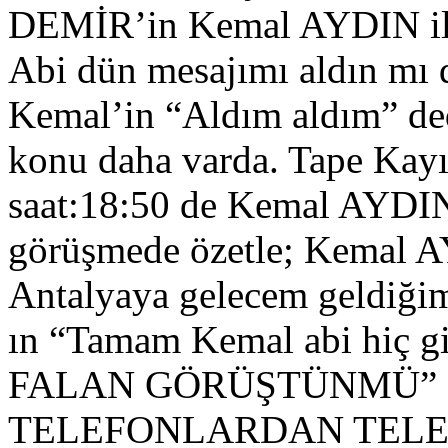
DEMİR’in Kemal AYDIN ile
Abi dün mesajımı aldın mı 
Kemal’in “Aldım aldım” ded
konu daha varda. Tape Kayı
saat:18:50 de Kemal AYDIN’
görüşmede özetle; Kemal A
Antalyaya gelecem geldiğim
ın “Tamam Kemal abi hi
FALAN GÖRÜŞTÜNMÜ” ded
TELEFONLARDAN TELE