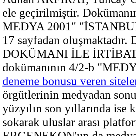
ele geçirilmiştir. Doküma
MEDYA 2001" "İSTANBUL/
17 sayfadan oluşmakta
DOKÜMANI İLE İRTİBA
dokümanının 4/2-b "MEDYA"
deneme bonusu veren sitele
örgütlerinin medyadan sonu
yüzyılın son yıllarında is
sokarak uluslar arası platfo
ERGENEKON'un da medya k