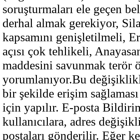
soruşturmaları ele geçen bel
derhal almak gerekiyor, Sila
kapsamını genişletilmeli, E
açısı çok tehlikeli, Anayasan
maddesini savunmak terör ö
yorumlanıyor.Bu değişiklikle
bir şekilde erişim sağlamas
için yapılır. E-posta Bildiri
kullanıcılara, adres değişik
postaları gönderilir. Eğer 