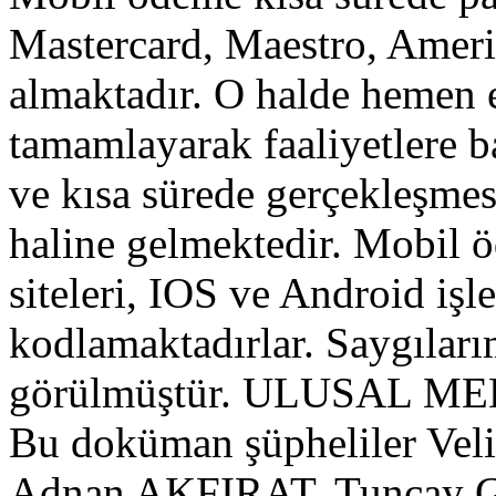
Mastercard, Maestro, Americ
almaktadır. O halde hemen e
tamamlayarak faaliyetlere ba
ve kısa sürede gerçekleşmesi
haline gelmektedir. Mobil ö
siteleri, IOS ve Android iş
kodlamaktadırlar. Saygıları
görülmüştür. ULUSAL 
Bu doküman şüpheliler V
Adnan AKFIRAT, Tuncay