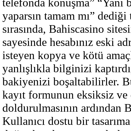
telefonda konuşma” “Yani b
yaparsın tamam mı” dediği t
sırasında, Bahiscasino sites
sayesinde hesabınız eski adr
isteyen kopya ve kötü amaçlı
yanlışlıkla bilginizi kaptırd
bakiyenizi boşaltabilirler. 
kayıt formunun eksiksiz ve
doldurulmasının ardından Be
Kullanıcı dostu bir tasarıma