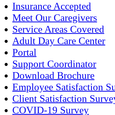
Insurance
Accepted
Meet Our
Caregivers
Service Areas
Covered
Adult Day Care
Center
Portal
Support
Coordinator
Download
Brochure
Employee Satisfaction
S
Client Satisfaction
Surve
COVID-19
Survey