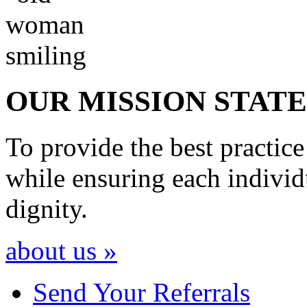
OUR MISSION
STAT
To provide the best practice
while ensuring each individu
dignity.
about us »
Send Your
Referrals