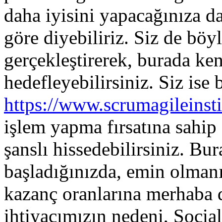
daha iyisini yapacağınıza da
göre diyebiliriz. Siz de böy
gerçekleştirerek, burada ken
hedefleyebilirsiniz. Siz ise
https://www.scrumagileins
işlem yapma fırsatına sahip
şanslı hissedebilirsiniz. B
başladığınızda, emin olmanı
kazanç oranlarına merhaba d
ihtiyacımızın nedeni, Socia