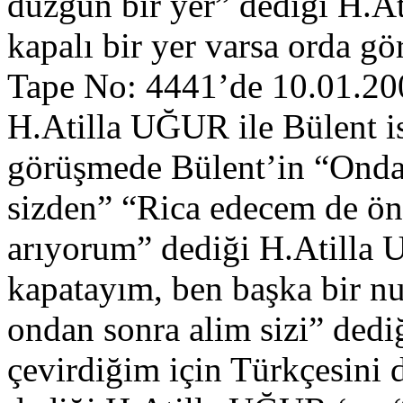
düzgün bir yer” dediği H.A
kapalı bir yer varsa orda gö
Tape No: 4441’de 10.01.200
H.Atilla UĞUR ile Bülent is
görüşmede Bülent’in “Ondan
sizden” “Rica edecem de ö
arıyorum” dediği H.Atilla
kapatayım, ben başka bir 
ondan sonra alim sizi” dediğ
çevirdiğim için Türkçesini 