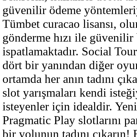
güvenilir ödeme yöntemleri
Tümbet curacao lisansı, olu
gönderme hızı ile güvenilir
ispatlamaktadır. Social To
dört bir yanından diğer oyun
ortamda her anın tadını çık
slot yarışmaları kendi ist
isteyenler için idealdir. Yen
Pragmatic Play slotlarını 
bir yolunun tadını çıkarın!