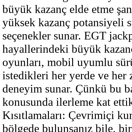
büyük kazanç elde etme şansı
yüksek kazanç potansiyeli s
seçenekler sunar. EGT jack
hayallerindeki büyük kazanc
oyunları, mobil uyumlu sür
istedikleri her yerde ve her
deneyim sunar. Çünkü bu b
konusunda ilerleme kat etti
Kısıtlamaları: Çevrimiçi k
bölgede bulunsanız bile, bir