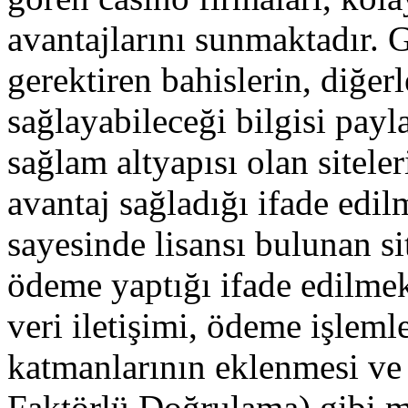
avantajlarını sunmaktadır.
gerektiren bahislerin, diğerl
sağlayabileceği bilgisi payl
sağlam altyapısı olan sitele
avantaj sağladığı ifade edi
sayesinde lisansı bulunan s
ödeme yaptığı ifade edilmekt
veri iletişimi, ödeme işleml
katmanlarının eklenmesi ve
Faktörlü Doğrulama) gibi 