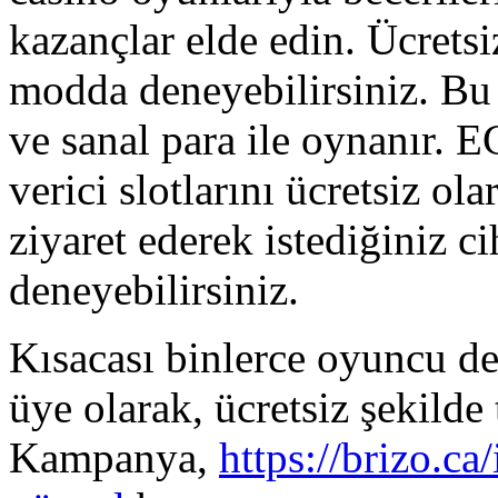
kazançlar elde edin. Ücrets
modda deneyebilirsiniz. Bu
ve sanal para ile oynanır. 
verici slotlarını ücretsiz ol
ziyaret ederek istediğiniz c
deneyebilirsiniz.
Kısacası binlerce oyuncu d
üye olarak, ücretsiz şekilde 
Kampanya,
https://brizo.c