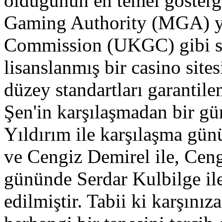
olduğunun en temel gösterg
Gaming Authority (MGA) y
Commission (UKGC) gibi say
lisanslanmış bir casino site
düzey standartları garantil
Şen'in karşılaşmadan bir gü
Yıldırım ile karşılaşma gü
ve Cengiz Demirel ile, Ceng
gününde Serdar Kulbilge ile i
edilmiştir. Tabii ki karşınız