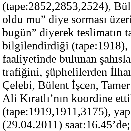
(tape:2852,2853,2524), Bül
oldu mu” diye sorması üzer
bugün” diyerek teslimatın t
bilgilendirdiği (tape:1918),
faaliyetinde bulunan şahısla
trafiğini, şüphelilerden İl
Çelebi, Bülent İşcen, Tame
Ali Kıratlı’nın koordine etti
(tape:1919,1911,3175), yapı
(29.04.2011) saat:16.45’de