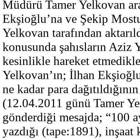
Müdürü Tamer Yelkovan arac
Ekşioğlu’na ve Şekip Mostu
Yelkovan tarafından aktarıl
konusunda şahısların Aziz Y
kesinlikle hareket etmedikle
Yelkovan’ın; İlhan Ekşioğlu a
ne kadar para dağıtıldığının
(12.04.2011 günü Tamer Ye
gönderdiği mesajda; “100 ay
yazdığı (tape:1891), inşaat 