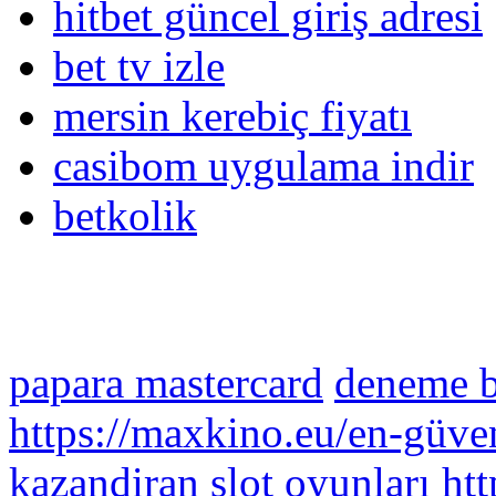
hitbet güncel giriş adresi
bet tv izle
mersin kerebiç fiyatı
casibom uygulama indir
betkolik
papara mastercard
deneme b
https://maxkino.eu/en-güveni
kazandiran slot oyunları
htt