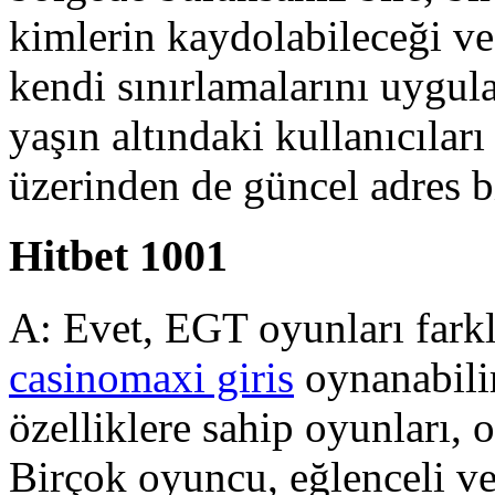
kimlerin kaydolabileceği v
kendi sınırlamalarını uygula
yaşın altındaki kullanıcıları
üzerinden de güncel adres bi
Hitbet 1001
A: Evet, EGT oyunları farkl
casinomaxi giris
oynanabilir
özelliklere sahip oyunları, 
Birçok oyuncu, eğlenceli ve