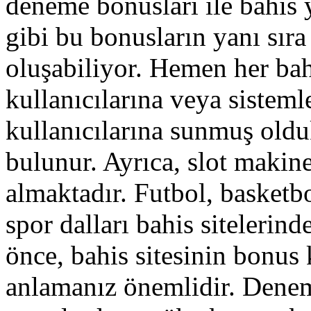
deneme bonusları ile bahis
gibi bu bonusların yanı sır
oluşabiliyor. Hemen her bah
kullanıcılarına veya sisteml
kullanıcılarına sunmuş old
bulunur. Ayrıca, slot makine
almaktadır. Futbol, basketbo
spor dalları bahis sitelerin
önce, bahis sitesinin bonus
anlamanız önemlidir. Denem