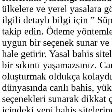
ülkelere ve yerel yasalara g
ilgili detaylı bilgi için ” S
takip edin. Ödeme yöntemleri
uygun bir seçenek sunar ve 
hale getirir. Yasal bahis si
bir sıkıntı yaşamazsınız. Ca
oluşturmak oldukça kolaydır.
dünyasında canlı bahis, yük
seçenekleri sunarak dikkat ç
içindeki yeni bahis sitelerin