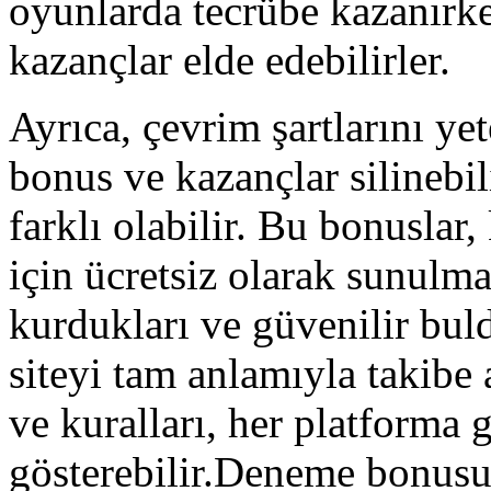
oyunlarda tecrübe kazanırk
kazançlar elde edebilirler.
Ayrıca, çevrim şartlarını y
bonus ve kazançlar silinebili
farklı olabilir. Bu bonuslar,
için ücretsiz olarak sunulma
kurdukları ve güvenilir bul
siteyi tam anlamıyla takibe 
ve kuralları, her platforma 
gösterebilir.Deneme bonusu