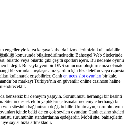
 engelleriyle karşı karşıya kalsa da hizmetlerimizin kullanılabilir
eğişikliği konusunda bilgilendirilmektedir. Bahsegel Web Sitelerinde
t, bilardo veya bilardo gibi çeşitli sporları içerir. Bu nedenle oyunu
a önemli değil. Bu sayfa yeni bir DNS sunucusu oluşturmanıza olanak
ngi bir sorunla karşılaşırsanız yardım için bize telefon veya e-posta
lları kullanarak erişebilirler. Canlı
en ucuz slot oyunları
bir kale.
zamandır bu markayı Türkiye’nin en güvenilir online casinosu haline
nlendirecektir.
sında benzersiz bir deneyim yaşayın. Sorununuzu herhangi bir kesinti
Sitenin destek ekibi yaptıkları çalışmalar nedeniyle herhangi bir
n web sitesinin bağlantısını değiştirebilir. Unutmayın, sorumlu oyun
oyunları içinde belki de en çok sevilen oyundur. Canlı casino siteleri
aüstü sürümünün standartlarına eşdeğerdir. Mobil site, bahisçilerin
 üye sayısı hızla artmaktadır.