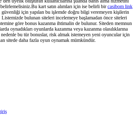
e’den üyelik oluşturan kullanıcılarına şuanda bahis alma hizmetini
irlemelisiniz.Bu kart satın alımları için ise belirli bir
casibom link
in güvenliği için yapılan bu işlemde doğru bilgi veremeyen kişilerin
 Listemizde bulunan siteleri incelemeye başlamadan önce siteleri
a yöntemine göre bonus kazanma ihtimalin de bulunur. Siteden memnun
nlarda oynadıkları oyunlarda kazanma veya kazanma olasılıklarına
 nedenle bu tür bonuslar, risk almak istemeyen yeni oyuncular için
olunan sitede daha fazla oyun oynamak mümkündür.
iriş