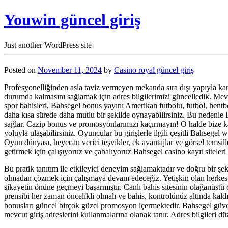
Youwin güncel giriş
Just another WordPress site
Posted on
November 11, 2024
by
Casino royal güncel giriş
Profesyonelliğinden asla taviz vermeyen mekanda sıra dışı yapıyla karşı
durumda kalmasını sağlamak için adres bilgilerimizi güncelledik. Mevcu
spor bahisleri, Bahsegel bonus yayını Amerikan futbolu, futbol, hentbol
daha kısa sürede daha mutlu bir şekilde oynayabilirsiniz. Bu nedenle 
sağlar. Cazip bonus ve promosyonlarımızı kaçırmayın! O halde bize katı
yoluyla ulaşabilirsiniz. Oyuncular bu girişlerle ilgili çeşitli Bahsegel 
Oyun dünyası, heyecan verici teşvikler, ek avantajlar ve görsel temsil
getirmek için çalışıyoruz ve çabalıyoruz Bahsegel casino kayıt siteleri 
Bu pratik tanıtım ile etkileyici deneyim sağlamaktadır ve doğru bir şe
olmadan çözmek için çalışmaya devam edeceğiz. Yetişkin olan herkes h
şikayetin önüne geçmeyi başarmıştır. Canlı bahis sitesinin olağanüstü
prensibi her zaman öncelikli olmalı ve bahis, kontrolünüz altında kaldı
bonusları güncel birçok güzel promosyon içermektedir. Bahsegel güvenl
mevcut giriş adreslerini kullanmalarına olanak tanır. Adres bilgileri dü