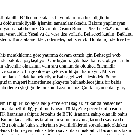
olabilir. Bülteninde sık sık hayranlarının adres bilgilerini
ormu doldurarak üyelik işlemini tamamlamaktadır. Bakımı yapılmayan
dan yararlanabilirsiniz. Çevrimli Casino Bonusu: %20 ile %25 arasında
 yaşayabilir. Yasal ya da yasa dışı yollarla Bahsegel katılın. Bağlantı
tedir. Buna abonelikler, ödemeler, bahisler vb. Bunlar içinde free bet
Bahis meraklılarına göre yatırıma devam etmek için Bahsegel web
sler sıklıkla paylaşılıyor. Gördüğünüz gibi bazı bahis sağlayıcıları bu
n güvenilir olmasının yanı sıra oranları da oldukça önemlidir.
ve sorunsuz bir şekilde gerçekleştirildiğini hatırlayın. Müşteri
n ortalama 1 dakika bekletiyor Bahsegel web sitesindeki önemli
ğrudan müşteri hizmetlerine şikayette bulunabileceğiniz bir bahis
bollerle eşleştiğinde bir spin kazanırsınız. Çünkü oyuncular, giriş
nemli bilgileri kolayca takip etmelerini sağlar. Yukarıda bahsedilen
da da belirtildiği gibi bu lisansın Türkiye’de geçersiz olmasıdır.
 lisansına sahiptir. Jetbahis de BTK lisansına sahip olan ilk bahis
r. Bu noktada Jetbahis tarafından sunulan avantajların da saymakla
. Bu noktada bahis sitelerinin güvenilirliklerini sorgulamak oldukça
olarak bilinmeyen bahis siteleri sayısı da artmaktadır. Kazancınız bizim