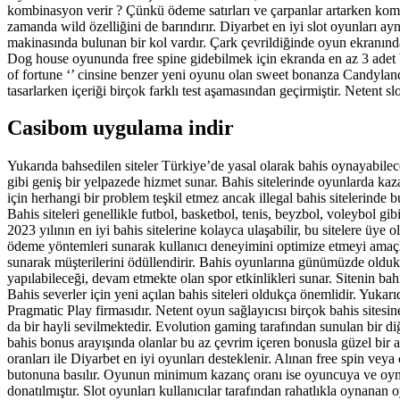
kombinasyon verir ? Çünkü ödeme satırları ve çarpanlar artarken kombi
zamanda wild özelliğini de barındırır. Diyarbet en iyi slot oyunları ay
makinasında bulunan bir kol vardır. Çark çevrildiğinde oyun ekranınd
Dog house oyununda free spine gidebilmek için ekranda en az 3 adet bo
of fortune ‘’ cinsine benzer yeni oyunu olan sweet bonanza Candylan
tasarlarken içeriği birçok farklı test aşamasından geçirmiştir. Netent sl
Casibom uygulama indir
Yukarıda bahsedilen siteler Türkiye’de yasal olarak bahis oynayabileceği
gibi geniş bir yelpazede hizmet sunar. Bahis sitelerinde oyunlarda kaza
için herhangi bir problem teşkil etmez ancak illegal bahis sitelerinde b
Bahis siteleri genellikle futbol, basketbol, tenis, beyzbol, voleybol gib
2023 yılının en iyi bahis sitelerine kolayca ulaşabilir, bu sitelere üye 
ödeme yöntemleri sunarak kullanıcı deneyimini optimize etmeyi amaçlar. 
sunarak müşterilerini ödüllendirir. Bahis oyunlarına günümüzde oldukça f
yapılabileceği, devam etmekte olan spor etkinlikleri sunar. Sitenin bahis 
Bahis severler için yeni açılan bahis siteleri oldukça önemlidir. Yukarıda
Pragmatic Play firmasıdır. Netent oyun sağlayıcısı birçok bahis sites
da bir hayli sevilmektedir. Evolution gaming tarafından sunulan bir d
bahis bonus arayışında olanlar bu az çevrim içeren bonusla güzel bir av
oranları ile Diyarbet en iyi oyunları desteklenir. Alınan free spin v
butonuna basılır. Oyunun minimum kazanç oranı ise oyuncuya ve oynam
donatılmıştır. Slot oyunları kullanıcılar tarafından rahatlıkla oynanan 