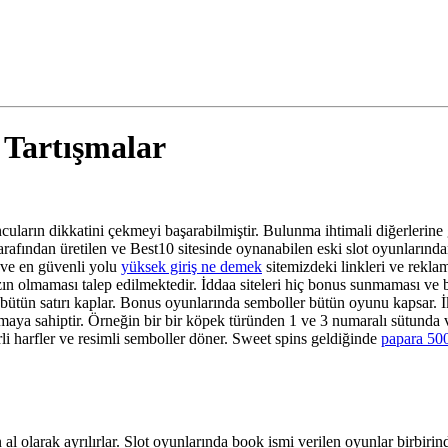
e Tartışmalar
uların dikkatini çekmeyi başarabilmiştir. Bulunma ihtimali diğerlerine
arafından üretilen ve Best10 sitesinde oynanabilen eski slot oyunlarınd
y ve en güvenli yolu
yüksek giriş ne demek
sitemizdeki linkleri ve rekla
zın olmaması talep edilmektedir. İddaa siteleri hiç bonus sunmaması ve 
bütün satırı kaplar. Bonus oyunlarında semboller bütün oyunu kapsar. İk
emaya sahiptir. Örneğin bir bir köpek türünden 1 ve 3 numaralı sütunda 
i harfler ve resimli semboller döner. Sweet spins geldiğinde
papara 50
n al olarak ayrılırlar. Slot oyunlarında book ismi verilen oyunlar birbir