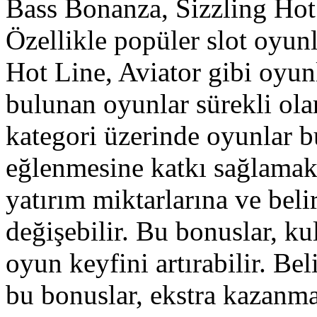
Bass Bonanza, Sizzling Hot
Özellikle popüler slot oyun
Hot Line, Aviator gibi oyu
bulunan oyunlar sürekli ola
kategori üzerinde oyunlar b
eğlenmesine katkı sağlamakt
yatırım miktarlarına ve beli
değişebilir. Bu bonuslar, ku
oyun keyfini artırabilir. Bel
bu bonuslar, ekstra kazanma