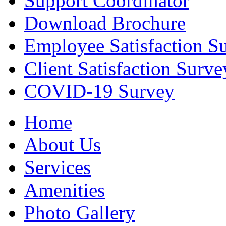
Support
Coordinator
Download
Brochure
Employee Satisfaction
S
Client Satisfaction
Surve
COVID-19
Survey
Home
About Us
Services
Amenities
Photo Gallery