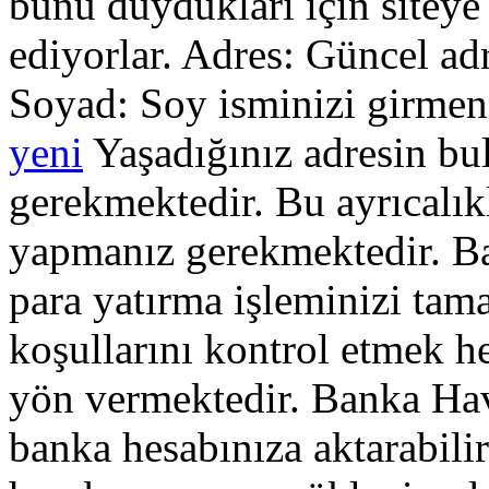
bunu duydukları için sitey
ediyorlar. Adres: Güncel ad
Soyad: Soy isminizi girmeni
yeni
Yaşadığınız adresin bu
gerekmektedir. Bu ayrıcalıkl
yapmanız gerekmektedir. Bah
para yatırma işleminizi ta
koşullarını kontrol etmek h
yön vermektedir. Banka Hav
banka hesabınıza aktarabil