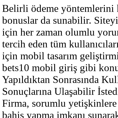
Belirli ödeme yöntemlerini 
bonuslar da sunabilir. Site
için her zaman olumlu yoru
tercih eden tüm kullanıcılar
için mobil tasarım geliştirm
bets10 mobil giriş gibi konu
Yapıldıktan Sonrasında Kul
Sonuçlarına Ulaşabilir İste
Firma, sorumlu yetişkinlere 
bahis yapma imkanı sunarak 