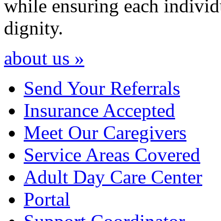
while ensuring each individu
dignity.
about us »
Send Your
Referrals
Insurance
Accepted
Meet Our
Caregivers
Service Areas
Covered
Adult Day Care
Center
Portal