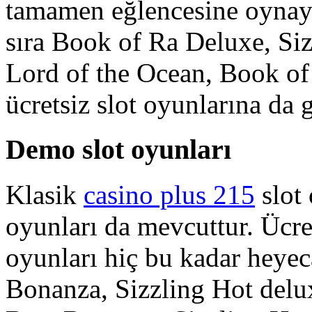
tamamen eğlencesine oynay
sıra Book of Ra Deluxe, Si
Lord of the Ocean, Book of 
ücretsiz slot oyunlarına da 
Demo slot oyunları
Klasik
casino plus 215
slot 
oyunları da mevcuttur. Ücret
oyunları hiç bu kadar heyec
Bonanza, Sizzling Hot delu