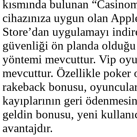
kısmında bulunan “Casinoma
cihazınıza uygun olan Appl
Store’dan uygulamayı indireb
güvenliği ön planda olduğu
yöntemi mevcuttur. Vip oyu
mevcuttur. Özellikle poker o
rakeback bonusu, oyunculara
kayıplarının geri ödenmesin
geldin bonusu, yeni kullanıc
avantajdır.