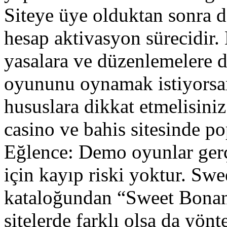
Siteye üye olduktan sonra d
hesap aktivasyon sürecidir
yasalara ve düzenlemelere 
oyununu oynamak istiyorsanı
hususlara dikkat etmelisini
casino ve bahis sitesinde po
Eğlence: Demo oyunlar ger
için kayıp riski yoktur. S
kataloğundan “Sweet Bonan
sitelerde farklı olsa da yön