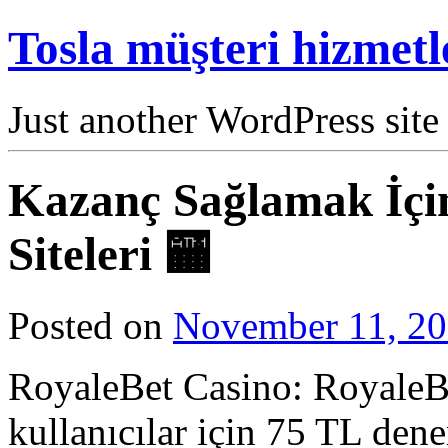
Tosla müşteri hizmetl
Just another WordPress site
Kazanç Sağlamak İçi
Siteleri 🏧
Posted on
November 11, 2
RoyaleBet Casino: RoyaleBe
kullanıcılar için 75 TL den