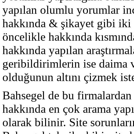
yapılan olumlu yorumlar in
hakkında & şikayet gibi iki
öncelikle hakkında kısmınd
hakkında yapılan araştırmal
geribildirimlerin ise daim
olduğunun altını çizmek iste
Bahsegel de bu firmalardan b
hakkında en çok arama yapıl
olarak bilinir. Site sorunlar