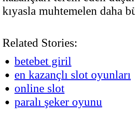
kıyasla muhtemelen daha bü
Related Stories:
betebet giril
en kazançlı slot oyunları
online slot
paralı şeker oyunu