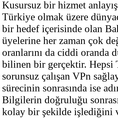
Kusursuz bir hizmet anlayı
Türkiye olmak üzere dünyada
bir hedef içerisinde olan Ba
üyelerine her zaman çok değ
oranlarını da ciddi oranda 
bilinen bir gerçektir. Hepsi 
sorunsuz çalışan VPn sağlayı
sürecinin sonrasında ise adı
Bilgilerin doğruluğu sonras
kolay bir şekilde işlediğin