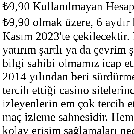
₺9,90 Kullanılmayan Hesap Ü
₺9,90 olmak üzere, 6 aydır
Kasım 2023'te çekilecektir.
yatırım şartlı ya da çevrim
bilgi sahibi olmamız icap e
2014 yılından beri sürdürme
tercih ettiği casino siteler
izleyenlerin em çok tercih e
maç izleme sahnesidir. Hem
kolay erişim sağlamaları ned