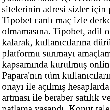
sitelerinin adresi sizler içi
Tipobet canlı maç izle derk
olmamasına. Tipobet, adil oy
kalarak, kullanıcılarına dürü
platformu sunmayı amaçlam
kapsamında kurulmuş onlin
Papara'nın tüm kullanıcılar
onayı ile açılmış hesaplard
artması ile beraber satılık v
patlama yaşandı. Konut talebi