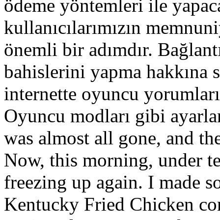
ödeme yöntemleri ile yapaca
kullanıcılarımızın memnuniy
önemli bir adımdır. Bağlant
bahislerini yapma hakkına sa
internette oyuncu yorumları 
Oyuncu modları gibi ayarlan
was almost all gone, and the
Now, this morning, under tem
freezing up again. I made 
Kentucky Fried Chicken co