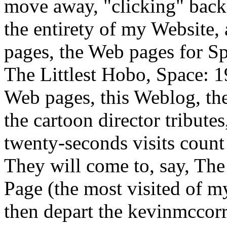
move away, "clicking" back 
the entirety of my Website,
pages, the Web pages for 
The Littlest Hobo, Space: 1
Web pages, this Weblog, the
the cartoon director tributes
twenty-seconds visits count 
They will come to, say, T
Page (the most visited of m
then depart the kevinmccorr