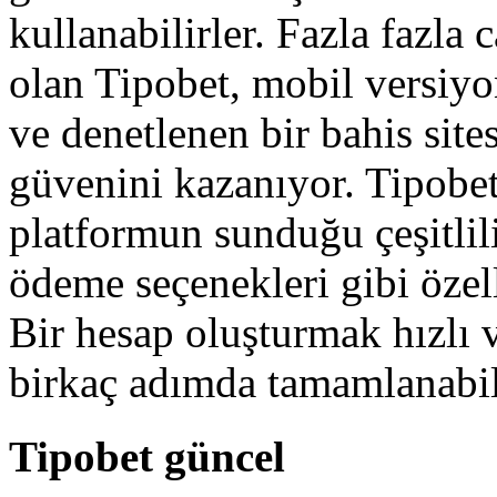
kullanabilirler. Fazla fazla
olan Tipobet, mobil versiyo
ve denetlenen bir bahis sites
güvenini kazanıyor. Tipobet 
platformun sunduğu çeşitlili
ödeme seçenekleri gibi öze
Bir hesap oluşturmak hızlı v
birkaç adımda tamamlanabil
Tipobet güncel