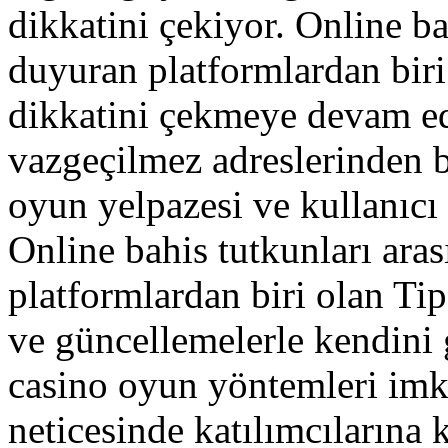
dikkatini çekiyor. Online b
duyuran platformlardan biri 
dikkatini çekmeye devam ed
vazgeçilmez adreslerinden b
oyun yelpazesi ve kullanıcı
Online bahis tutkunları aras
platformlardan biri olan Tip
ve güncellemelerle kendini 
casino oyun yöntemleri imk
neticesinde katılımcılarına