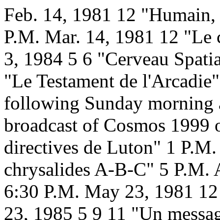
Feb. 14, 1981 12 "Humain, 
P.M. Mar. 14, 1981 12 "Le 
3, 1984 5 6 "Cerveau Spati
"Le Testament de l'Arcadie"
following Sunday morning 
broadcast of Cosmos 1999 o
directives de Luton" 1 P.M.
chrysalides A-B-C" 5 P.M. 
6:30 P.M. May 23, 1981 12
23, 1985 5 9 11 "Un message