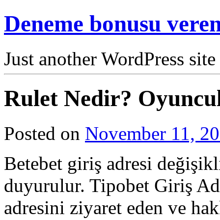
Deneme bonusu veren b
Just another WordPress site
Rulet Nedir? Oyuncul
Posted on
November 11, 2
Betebet giriş adresi değişik
duyurulur. Tipobet Giriş Ad
adresini ziyaret eden ve h