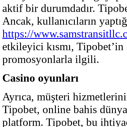
aktif bir durumdadır. Tipob
Ancak, kullanıcıların yaptı
https://www.samstransitllc
etkileyici kısmı, Tipobet’i
promosyonlarla ilgili.
Casino oyunları
Ayrıca, müşteri hizmetlerinin
Tipobet, online bahis dünya
platform. Tipobet, bu ihtiya