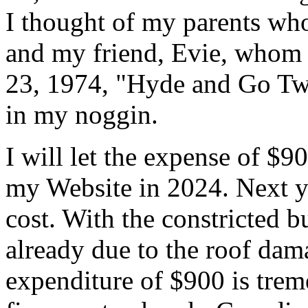
I thought of my parents who
and my friend, Evie, whom I
23, 1974, "Hyde and Go Twe
in my noggin.
I will let the expense of $9
my Website in 2024. Next ye
cost. With the constricted b
already due to the roof dam
expenditure of $900 is trem