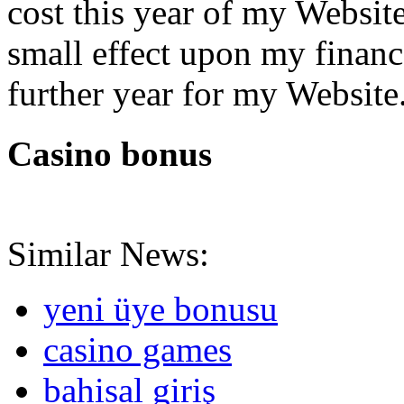
cost this year of my Websit
small effect upon my finance
further year for my Website
Casino bonus
Similar News:
yeni üye bonusu
casino games
bahisal giriş