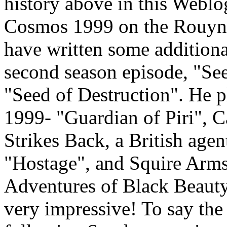
history above in this Weblog,
Cosmos 1999 on the Rouyn-
have written some additiona
second season episode, "See
"Seed of Destruction". He p
1999- "Guardian of Piri", 
Strikes Back, a British age
"Hostage", and Squire Arms
Adventures of Black Beaut
very impressive! To say the 