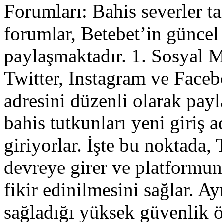
Forumları: Bahis severler ta
forumlar, Betebet’in güncel g
paylaşmaktadır. 1. Sosyal M
Twitter, Instagram ve Facebo
adresini düzenli olarak payl
bahis tutkunları yeni giriş 
giriyorlar. İşte bu noktada,
devreye girer ve platformun
fikir edinilmesini sağlar. Ay
sağladığı yüksek güvenlik ö