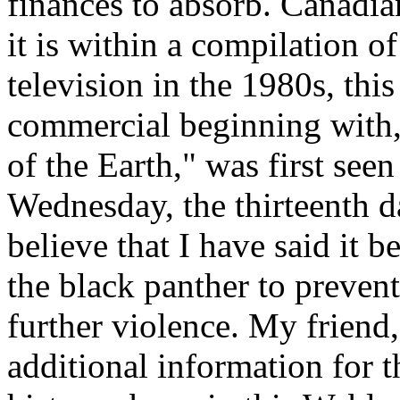
finances to absorb. Canad
it is within a compilation 
television in the 1980s, th
commercial beginning with, 
of the Earth," was first seen
Wednesday, the thirteenth d
believe that I have said it b
the black panther to preven
further violence. My friend
additional information for