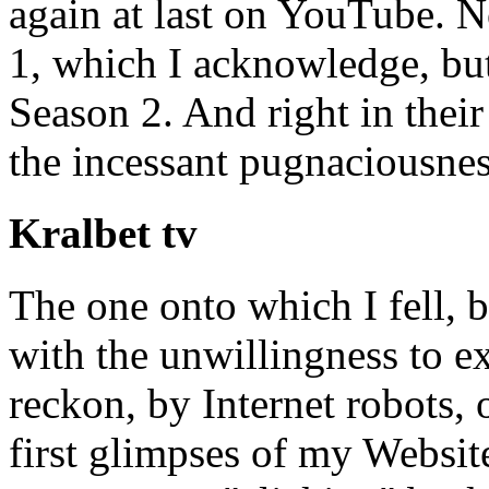
again at last on YouTube. N
1, which I acknowledge, but 
Season 2. And right in their
the incessant pugnaciousnes
Kralbet tv
The one onto which I fell, b
with the unwillingness to ex
reckon, by Internet robots, 
first glimpses of my Websit