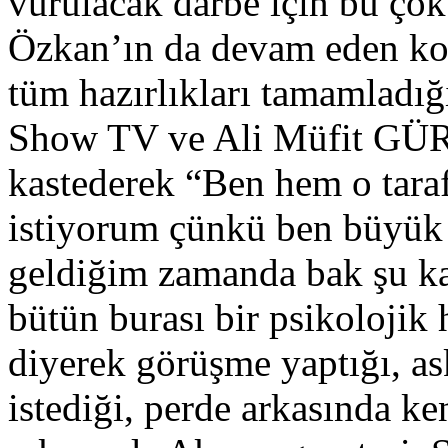
vurulacak darbe için bu ço
Özkan’ın da devam eden kon
tüm hazırlıkları tamamladı
Show TV ve Ali Müfit GÜR
kastederek “Ben hem o taraf
istiyorum çünkü ben büyük 
geldiğim zamanda bak şu ka
bütün burası bir psikolojik 
diyerek görüşme yaptığı, a
istediği, perde arkasında ke