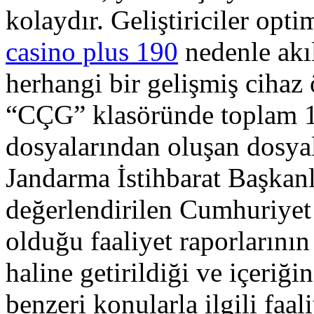
kolaydır. Geliştiriciler opti
casino plus 190
nedenle akıl
herhangi bir gelişmiş cihaz 
“CÇG” klasöründe toplam 
dosyalarından oluşan dosyal
Jandarma İstihbarat Başkan
değerlendirilen Cumhuriye
olduğu faaliyet raporlarını
haline getirildiği ve içeriği
benzeri konularla ilgili faal