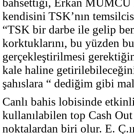
bahsettiği, Erkan MUMCU il
kendisini TSK’nın temsilcis
“TSK bir darbe ile gelip b
korktuklarını, bu yüzden b
gerçekleştirilmesi gerektiği
kale haline getirilebileceği
şahıslara “ dediğim gibi mal
Canlı bahis lobisinde etkinl
kullanılabilen top Cash Out
noktalardan biri olur. E. Ç