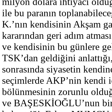
milyon dolara ihtiyacı oldu
ile bu paranın toplanabilec
K.’nın kendisinin Akşam ga
kararından geri adım atmas
ve kendisinin bu günlere g
TSK’dan geldiğini anlattığ
sonrasında siyasetin kendine
seçimlerde AKP’nin kendi i
bölünmesinin zorunlu old
ve BAŞESKİOĞLU’nun biraz