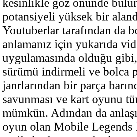
kesinlikle göz önünde bulu
potansiyeli yüksek bir alan
Youtuberlar tarafından da 
anlamanız için yukarıda vid
uygulamasında olduğu gibi, 
sürümü indirmeli ve bolca 
janrlarından bir parça barı
savunması ve kart oyunu tür
mümkün. Adından da anlaşıl
oyun olan Mobile Legends B