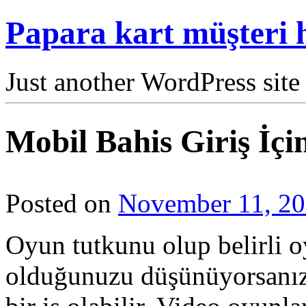
Papara kart müşteri 
Just another WordPress site
Mobil Bahis Giriş İçi
Posted on
November 11, 2
Oyun tutkunu olup belirli 
olduğunuzu düşünüyorsanız