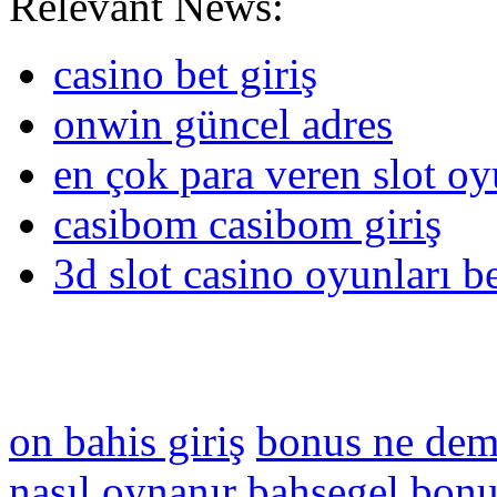
Relevant News:
casino bet giriş
onwin güncel adres
en çok para veren slot oy
casibom casibom giriş
3d slot casino oyunları b
on bahis giriş
bonus ne de
nasıl oynanır
bahsegel bon