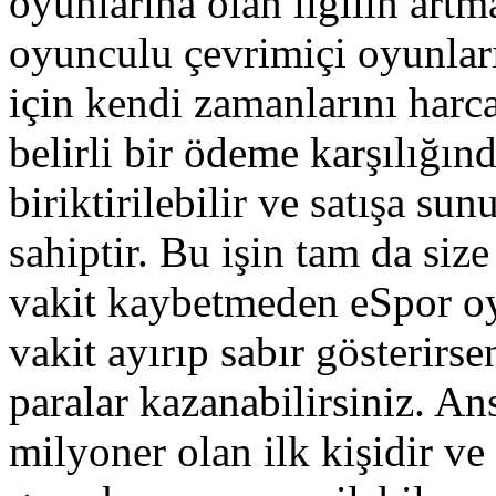
oyunlarına olan ilgilin artm
oyunculu çevrimiçi oyunl
için kendi zamanlarını harc
belirli bir ödeme karşılığınd
biriktirilebilir ve satışa sun
sahiptir. Bu işin tam da si
vakit kaybetmeden eSpor oyu
vakit ayırıp sabır gösterirs
paralar kazanabilirsiniz. A
milyoner olan ilk kişidir ve