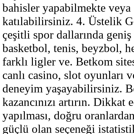
bahisler yapabilmekte veya
katılabilirsiniz. 4. Üstelik
çeşitli spor dallarında geniş
basketbol, tenis, beyzbol, h
farklı ligler ve. Betkom site
canlı casino, slot oyunları v
deneyim yaşayabilirsiniz. B
kazancınızı artırın. Dikkat 
yapılması, doğru oranlardan
güçlü olan seçeneği istatisti