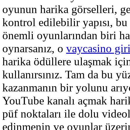
oyunun harika görselleri, g
kontrol edilebilir yapısı, b
önemli oyunlarından biri ha
oynarsanız, o
vaycasino gir
harika ödüllere ulaşmak içi
kullanırsınız. Tam da bu y
kazanmanın bir yolunu arıy
YouTube kanalı açmak harika
püf noktaları ile dolu videol
edinmenin ve oyunlar üzeri