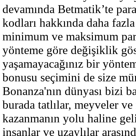
devamında Betmatik’te para
kodları hakkında daha fazla 
minimum ve maksimum para y
yönteme göre değişiklik gö
yaşamayacağınız bir yöntem
bonusu seçimini de size mü
Bonanza'nın dünyası bizi ba
burada tatlılar, meyveler v
kazanmanın yolu haline gel
insanlar ve uzaylılar arasın