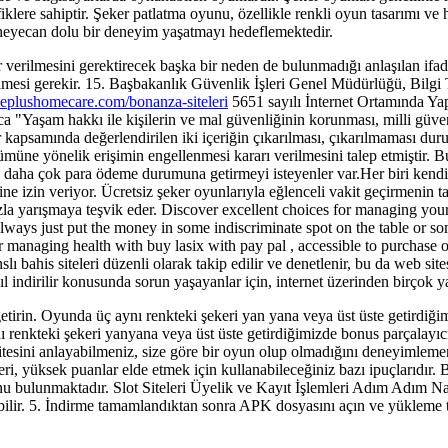
fiklere sahiptir. Şeker patlatma oyunu, özellikle renkli oyun tasarımı ve
heyecan dolu bir deneyim yaşatmayı hedeflemektedir.
erilmesini gerektirecek başka bir neden de bulunmadığı anlaşılan ifade 
mesi gerekir. 15. Başbakanlık Güvenlik İşleri Genel Müdürlüğü, Bilgi 
eplushomecare.com/bonanza-siteleri
5651 sayılı İnternet Ortamında Ya
"Yaşam hakkı ile kişilerin ve mal güvenliğinin korunması, milli güve
apsamında değerlendirilen iki içeriğin çıkarılması, çıkarılmaması durum
müne yönelik erişimin engellenmesi kararı verilmesini talep etmiştir. 
la daha çok para ödeme durumuna getirmeyi isteyenler var.Her biri kendi 
ine izin veriyor. Ücretsiz şeker oyunlarıyla eğlenceli vakit geçirmenin 
zla yarışmaya teşvik eder. Discover excellent choices for managing your 
 I always just put the money in some indiscriminate spot on the table or 
r managing health with buy lasix with pay pal , accessible to purchase o
ı bahis siteleri düzenli olarak takip edilir ve denetlenir, bu da web sit
indirilir konusunda sorun yaşayanlar için, internet üzerinden birçok y
tirin. Oyunda üç aynı renkteki şekeri yan yana veya üst üste getirdiği
renkteki şekeri yanyana veya üst üste getirdiğimizde bonus parçalayıcıl
itesini anlayabilmeniz, size göre bir oyun olup olmadığını deneyimlemeni
leri, yüksek puanlar elde etmek için kullanabileceğiniz bazı ipuçlarıdır.
yunu bulunmaktadır. Slot Siteleri Üyelik ve Kayıt İşlemleri Adım Adım N
ilir. 5. İndirme tamamlandıktan sonra APK dosyasını açın ve yükleme t