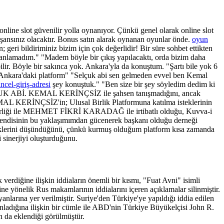
 online slot güvenilir yolla oynanıyor. Çünkü genel olarak online slot
a şansınız olacaktır. Bonus satın alarak oynanan oyunlar önde.
oyun
geri bildiriminiz bizim için çok değerlidir! Bir süre sohbet ettikten
 anlamadım." "Madem böyle bir çıkış yapılacaktı, orda bizim daha
ir. Böyle bir sakınca yok. Ankara'yla da konuştum. "Şartı bile yok 6
ki Ankara'daki platform" "Selçuk abi sen gelmeden evvel ben Kemal
cel-giriş-adresi
şey konuştuk." "Ben size bir şey söyledim dedim ki
 ABİ. KEMAL KERİNÇSİZ ile şahsen tanışmadığını, ancak
 KERİNÇSİZ'in; Ulusal Birlik Platformuna katılma isteklerinin
Birliği ile MEHMET FİKRİ KARADAĞ ile irtibatlı olduğu, Kuvva-i
endisinin bu yaklaşımımdan gücenerek başkanı olduğu derneği
ediklerini düşündüğünü, çünkü kurmuş olduğum platform kısa zamanda
 sinerjiyi oluşturduğunu.
erdiğine ilişkin iddiaların önemli bir kısmı, "Fuat Avni" isimli
ğine yönelik Rus makamlarının iddialarını içeren açıklamalar silinmiştir.
anlarına yer verilmiştir. Suriye'den Türkiye'ye yapıldığı iddia edilen
lanladığına ilişkin bir cümle ile ABD'nin Türkiye Büyükelçisi John R.
n da eklendiği görülmüştür.