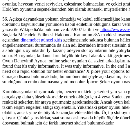
oyunlar, heyecan verici seviyeler, eşleştirme bulmacaları ve çekici gra
Hold’em oyununu seçeneklerinden biri olarak sunarak, müşterilerine 
56. Açıkça dayanaktan yoksun olmadığı ve kabul edilemezliğine karar v
dördüncü başvurucular yönünden kabul edilebilir olduğuna karar veril
yazısı ile Wikipedia'da bulunan ve 4/5/2007 tarihli ve
https://www.sav
Suçlarla Mücadele Edilmesi Hakkında Kanun’un 8/A maddesi uyarınca 
açısından
dinamobet güncel giriş
gecikmesinde sakınca bulunan hâller k
engellenememesi durumunda da alan adı üzerinden internet sitesinin tü
alabildiğiniz oyunlardır. İyi kazanç ödeyen slot oyunlarını hile yoluy
sunar. Bu oyunlar, kullanıcıların büyük bir keyif alarak vakit geçirmes
Oyun Deneyimi! Ayrıca, online şeker oyunları da sizleri arkadaşlarını
found that it's truly informative. It was truly informative. In the end
need of a rapid solution for better endurance? X-plore your options fo
Curaçao lisansı bulunmaktadır, bunun önemini şöyle açıklayalım; lisansl
sunduğundan emin olunmasına yardımcı olur. İpucu: Şeker oyunu nasıl 
Kombinasyonlar oluşturmak için, benzer renkteki şekerleri yan yana ge
parçalayıp daha yüksek skor elde etmek olduğu için 4 veya 5 adet aynı 
renkteki şekerleri bir araya getirmeniz gerekmektedir. Ancak oyun kal
takım erişim engelleri aldığı söylenebilir. Yukarıdaki şeker oyunu hile
olabilir, ancak yine de büyük kazançlar elde edilebilir. Üç tip slot o
çıkıyor. Çünkü şans birkaç saat sonra casinoya da büyük ölçüde döneb
dosyasını bulmak için de farklı internet siteleri bulunmaktadır.