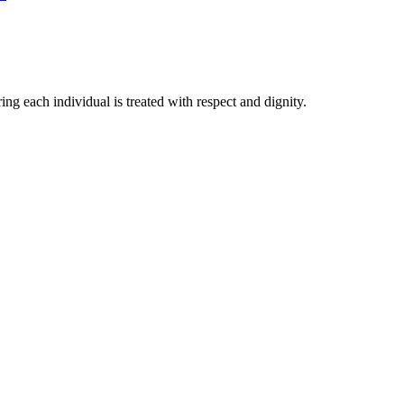
ing each individual is treated with respect and dignity.