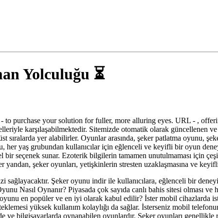
man Yolculuğu ⏳
 to purchase your solution for fuller, more alluring eyes. URL - , offer
lleriyle karşılaşabilmektedir. Sitemizde otomatik olarak güncellenen v
a üst sıralarda yer alabilirler. Oyunlar arasında, şeker patlatma oyunu, ş
unu, her yaş grubundan kullanıcılar için eğlenceli ve keyifli bir oyun de
ir seçenek sunar. Ezoterik bilgilerin tamamen unutulmaması için çeşitl
er yandan, şeker oyunları, yetişkinlerin stresten uzaklaşmasına ve keyifl
zi sağlayacaktır. Şeker oyunu indir ile kullanıcılara, eğlenceli bir dene
Oyunu Nasıl Oynanır? Piyasada çok sayıda canlı bahis sitesi olması ve h
oyunu en popüler ve en iyi olarak kabul edilir? İster mobil cihazlarda is
eklemesi yüksek kullanım kolaylığı da sağlar. İsterseniz mobil telefonu
erde ve bilgisayarlarda oynanabilen oyunlardır. Şeker oyunları genellikl