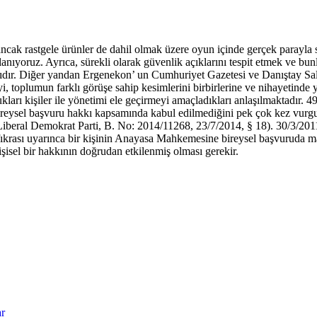
 rastgele ürünler de dahil olmak üzere oyun içinde gerçek parayla sana
nıyoruz. Ayrıca, sürekli olarak güvenlik açıklarını tespit etmek ve bunl
ıdır. Diğer yandan Ergenekon’ un Cumhuriyet Gazetesi ve Danıştay Saldı
, toplumun farklı görüşe sahip kesimlerini birbirlerine ve nihayetinde 
dukları kişiler ile yönetimi ele geçirmeyi amaçladıkları anlaşılmaktad
n bireysel başvuru hakkı kapsamında kabul edilmediğini pek çok kez vur
iberal Demokrat Parti, B. No: 2014/11268, 23/7/2014, § 18). 30/3/201
krası uyarınca bir kişinin Anayasa Mahkemesine bireysel başvuruda mağ
işisel bir hakkının doğrudan etkilenmiş olması gerekir.
ar