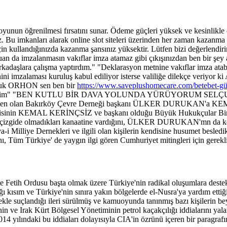
k oyunun öğrenilmesi fırsatını sunar. Ödeme güçleri yüksek ve kesinlikle
ınız. Bu imkanları alarak online slot siteleri üzerinden her zaman kazanm
n kullandığınızda kazanma şansınız yüksektir. Lütfen bizi değerlendirin; 
an da imzalanmasın vakıflar imza atamaz gibi çıkışınızdan ben bir şey
adaşlara çalışma yaptırdım." "Deklarasyon metnine vakıflar imza atabil
ini imzalaması kuruluş kabul ediliyor isterse valiliğe dilekçe veriyor 
elçuk ORHON sen ben bir
https://www.saveplushomecare.com/betebet-gün
kte yürüyelim" "BEN KUTLU BİR DAVA YOLUNDA YÜRÜYORUM SELÇUK
rinden olan Bakırköy Çevre Derneği başkanı ÜLKER DURUKAN'a KEMAL
, kendisinin KEMAL KERİNÇSİZ ve başkanı olduğu Büyük Hukukçular 
bir çizgide olmadıkları kanaatine vardığını, ÜLKER DURUKAN'mn da k
-i Milliye Dernekleri ve ilgili olan kişilerin kendisine husumet besl
ını, Tüm Türkiye' de yaygın ilgi gören Cumhuriyet mitingleri için gerekli
 Fetih Ordusu başta olmak üzere Türkiye'nin radikal oluşumlara destek v
dığı kısım ve Türkiye'nin sınıra yakın bölgelerde el-Nusra'ya yardım etti
mekle suçlandığı ileri sürülmüş ve kamuoyunda tanınmış bazı kişilerin bey
nin ve Irak Kürt Bölgesel Yönetiminin petrol kaçakçılığı iddialarını ya
14 yılındaki bu iddiaları dolayısıyla CIA'in özrünü içeren bir paragrafı