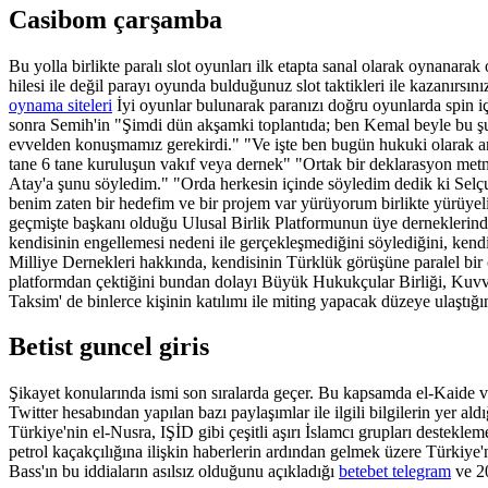
Casibom çarşamba
Bu yolla birlikte paralı slot oyunları ilk etapta sanal olarak oynanara
hilesi ile değil parayı oyunda bulduğunuz slot taktikleri ile kazanırs
oynama siteleri
İyi oyunlar bulunarak paranızı doğru oyunlarda spin içi
sonra Semih'in "Şimdi dün akşamki toplantıda; ben Kemal beyle bu şu
evvelden konuşmamız gerekirdi." "Ve işte ben bugün hukuki olarak ark
tane 6 tane kuruluşun vakıf veya dernek" "Ortak bir deklarasyon metn
Atay'a şunu söyledim." "Orda herkesin içinde söyledim dedik ki S
benim zaten bir hedefim ve bir projem var yürüyorum birli
geçmişte başkanı olduğu Ulusal Birlik Platformunun üye dernekle
kendisinin engellemesi nedeni ile gerçekleşmediğini söylediğini
Milliye Dernekleri hakkında, kendisinin Türklük görüşüne paralel 
platformdan çektiğini bundan dolayı Büyük Hukukçular Birliği, Kuvva
Taksim' de binlerce kişinin katılımı ile miting yapacak düzeye ulaştığ
Betist guncel giris
Şikayet konularında ismi son sıralarda geçer. Bu kapsamda el-Kaide ve
Twitter hesabından yapılan bazı paylaşımlar ile ilgili bilgilerin yer al
Türkiye'nin el-Nusra, IŞİD gibi çeşitli aşırı İslamcı grupları destekle
petrol kaçakçılığına ilişkin haberlerin ardından gelmek üzere Türkiye'
Bass'ın bu iddiaların asılsız olduğunu açıkladığı
betebet telegram
ve 20