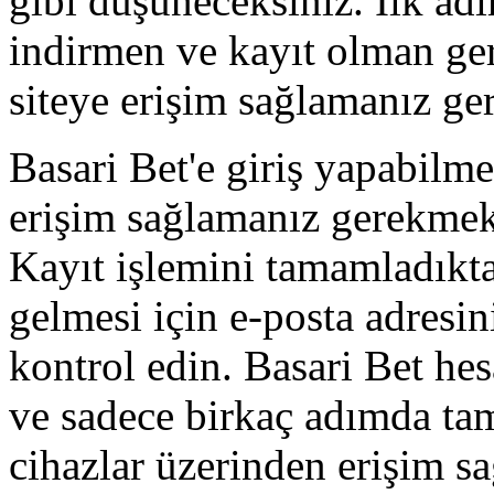
gibi düşüneceksiniz. İlk ad
indirmen ve kayıt olman ger
siteye erişim sağlamanız ge
Basari Bet'e giriş yapabilme
erişim sağlamanız gerekmekt
Kayıt işlemini tamamladıkta
gelmesi için e-posta adresi
kontrol edin. Basari Bet hes
ve sadece birkaç adımda tam
cihazlar üzerinden erişim sa