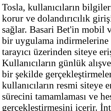
Tosla, kullanıcıların bilgile
korur ve dolandırıcılık giri
sağlar. Basari Bet'in mobil 
bir uygulama indirmelerine
tarayıcı üzerinden siteye er
Kullanıcıların günlük alışve
bir şekilde gerçekleştirmele
kullanıcıların resmi siteye 
sürecini tamamlaması ve he
gerçekleştirmesini içerir. İn