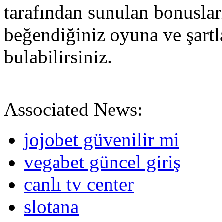
tarafından sunulan bonuslar
beğendiğiniz oyuna ve şartla
bulabilirsiniz.
Associated News:
jojobet güvenilir mi
vegabet güncel giriş
canlı tv center
slotana