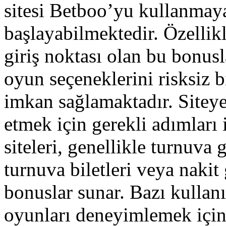
sitesi Betboo’yu kullanmaya 
başlayabilmektedir. Özellikl
giriş noktası olan bu bonusla
oyun seçeneklerini risksiz 
imkan sağlamaktadır. Siteye
etmek için gerekli adımları 
siteleri, genellikle turnuva 
turnuva biletleri veya nakit
bonuslar sunar. Bazı kullan
oyunları deneyimlemek için b