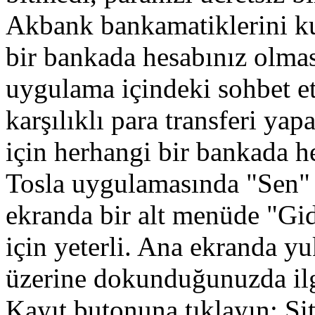
Akbank bankamatiklerini ku
bir bankada hesabınız olmas
uygulama içindeki sohbet ett
karşılıklı para transferi ya
için herhangi bir bankada h
Tosla uygulamasında "Sen" 
ekranda bir alt menüde "Gi
için yeterli. Ana ekranda y
üzerine dokunduğunuzda ilgi
Kayıt butonuna tıklayın: Si