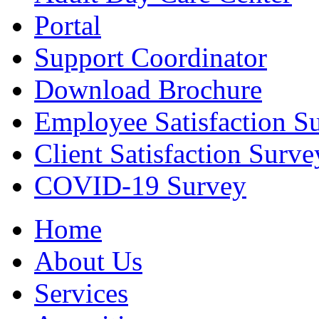
Portal
Support
Coordinator
Download
Brochure
Employee Satisfaction
S
Client Satisfaction
Surve
COVID-19
Survey
Home
About Us
Services