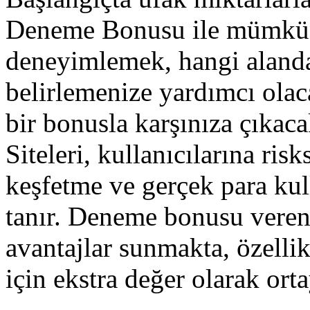
Deneme Bonusu ile mümkün
deneyimlemek, hangi aland
belirlemenize yardımcı olacak
bir bonusla karşınıza çıka
Siteleri, kullanıcılarına risk
keşfetme ve gerçek para k
tanır. Deneme bonusu veren 
avantajlar sunmakta, özellik
için ekstra değer olarak ort