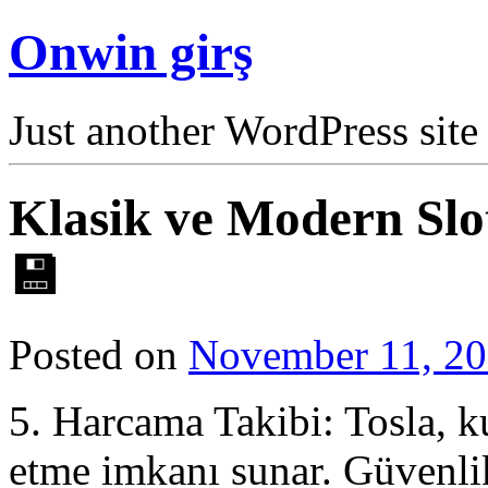
Onwin girş
Just another WordPress site
Klasik ve Modern Slo
💾
Posted on
November 11, 2
5. Harcama Takibi: Tosla, ku
etme imkanı sunar. Güvenli