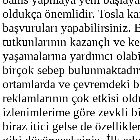
oldukça önemlidir. Tosla k
başvuruları yapabilirsiniz. 
tutkunlarının kazançlı ve ke
yaşamalarına yardımcı olabi
birçok sebep bulunmaktadır.
ortamlarda ve çevremdeki bi
reklamlarının çok etkisi ol
izlenimlerime göre zevkli 
biraz itici gelse de özelli