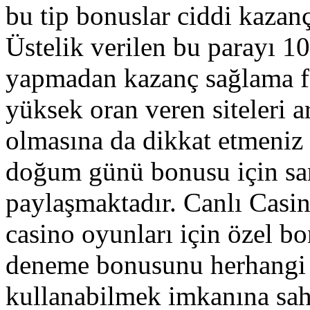
bu tip bonuslar ciddi kazan
Üstelik verilen bu parayı 1
yapmadan kazanç sağlama fır
yüksek oran veren siteleri ar
olmasına da dikkat etmeniz
doğum günü bonusu için san
paylaşmaktadır. Canlı Casino
casino oyunları için özel bo
deneme bonusunu herhangi 
kullanabilmek imkanına sahi