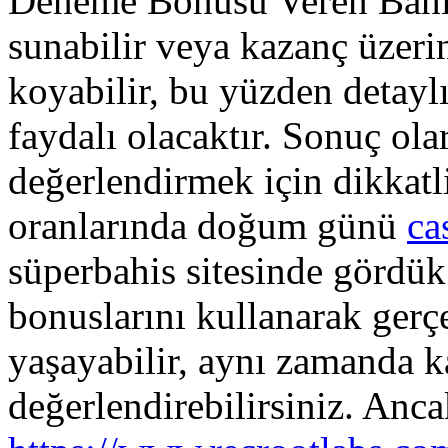
Deneme Bonusu Veren Bahis 
sunabilir veya kazanç üzer
koyabilir, bu yüzden detay
faydalı olacaktır. Sonuç ol
değerlendirmek için dikkatli
oranlarında doğum günü
ca
süperbahis sitesinde gördük
bonuslarını kullanarak gerç
yaşayabilir, aynı zamanda k
değerlendirebilirsiniz. Anc