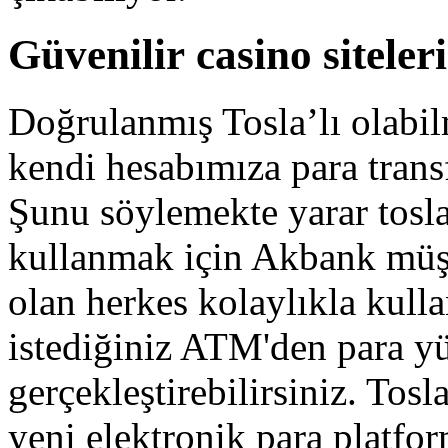
Güvenilir casino siteleri
Doğrulanmış Tosla’lı olabi
kendi hesabımıza para transf
Şunu söylemekte yarar tosla
kullanmak için Akbank müş
olan herkes kolaylıkla kulla
istediğiniz ATM'den para y
gerçekleştirebilirsiniz. Tos
yeni elektronik para platf