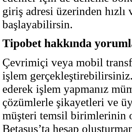
giriş adresi üzerinden hızl
başlayabilirsin.
Tipobet hakkında yoruml
Çevrimiçi veya mobil transf
işlem gerçekleştirebilirsini
ederek işlem yapmanız müm
çözümlerle şikayetleri ve üy
müşteri temsil birimlerinin 
Betasus’ta hesap oluşturma