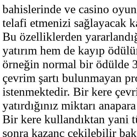
bahislerinde ve casino oyun
telafi etmenizi sağlayacak k
Bu özelliklerden yararlandı
yatırım hem de kayıp ödülü
örneğin normal bir ödülde 3
çevrim şartı bulunmayan p
istenmektedir. Bir kere çev
yatırdığınız miktarı anapar
Bir kere kullandıktan yani t
sonra kazanç çekilebilir bak