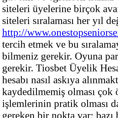
siteleri üyelerine birçok av
siteleri sıralaması her yıl 
http://www.onestopseniors
tercih etmek ve bu sıralamay
bilmeniz gerekir. Oyuna pa
gerekir. Tiosbet Üyelik Hesa
hesabı nasıl askıya alınmak
kaydedilmemiş olması çok ö
işlemlerinin pratik olması 
gereken bir nokta var; bazı 