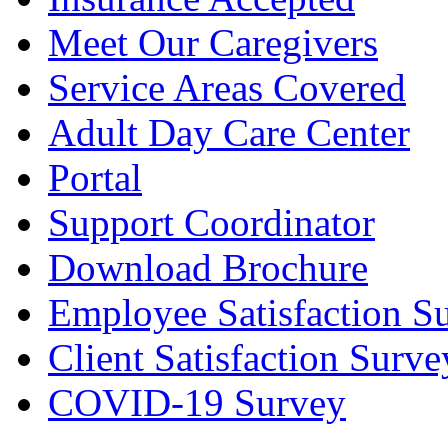
Meet Our
Caregivers
Service Areas
Covered
Adult Day Care
Center
Portal
Support
Coordinator
Download
Brochure
Employee Satisfaction
S
Client Satisfaction
Surve
COVID-19
Survey