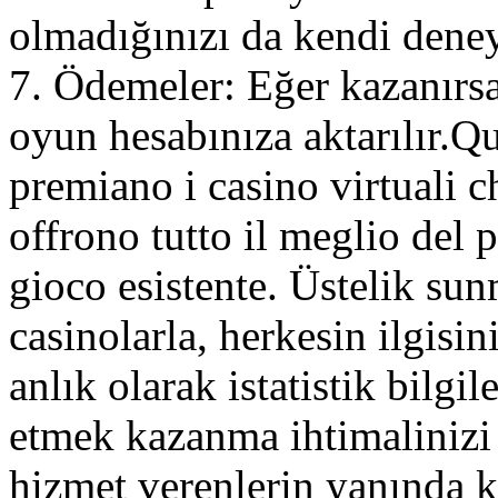
olmadığınızı da kendi deneyi
7. Ödemeler: Eğer kazanırsa
oyun hesabınıza aktarılır.Qu
premiano i casino virtuali ch
offrono tutto il meglio del
gioco esistente. Üstelik sun
casinolarla, herkesin ilgisi
anlık olarak istatistik bilgil
etmek kazanma ihtimalinizi a
hizmet verenlerin yanında k