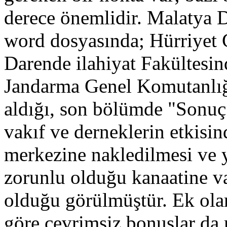
derece önemlidir. Malatya Da
word dosyasında; Hürriyet Ga
Darende ilahiyat Fakültesin
Jandarma Genel Komutanlığ
aldığı, son bölümde "Sonuç o
vakıf ve derneklerin etkisind
merkezine nakledilmesi ve y
zorunlu olduğu kanaatine va
olduğu görülmüştür. Ek olara
göre çevrimsiz bonuslar da