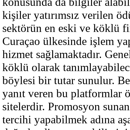
konusunda da bilgiler alabi
kişiler yatırımsız verilen 
sektörün en eski ve köklü fi
Curaçao ülkesinde işlem yapa
hizmet sağlamaktadır. Gene
köklü olarak tanımlayabilec
böylesi bir tutar sunulur. B
yanıt veren bu platformlar ö
sitelerdir. Promosyon suna
tercihi yapabilmek adına aş