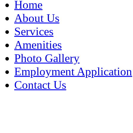
Home
About Us
Services
Amenities
Photo Gallery
Employment Application
Contact Us