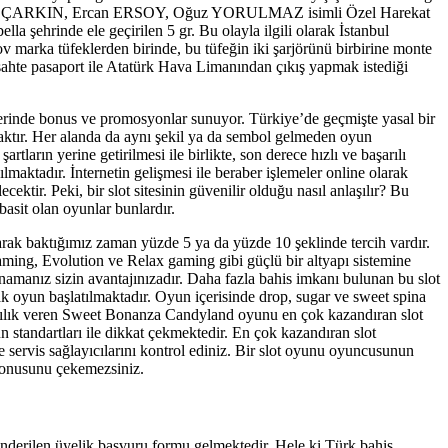
in Ayhan ÇARKIN, Ercan ERSOY, Oğuz YORULMAZ isimli Özel Harekat
la şehrinde ele geçirilen 5 gr. Bu olayla ilgili olarak İstanbul
marka tüfeklerden birinde, bu tüfeğin iki şarjörünü birbirine monte
sahte pasaport ile Atatürk Hava Limanından çıkış yapmak istediği
emlerinde bonus ve promosyonlar sunuyor. Türkiye’de geçmişte yasal bir
aktır. Her alanda da aynı şekil ya da sembol gelmeden oyun
arın yerine getirilmesi ile birlikte, son derece hızlı ve başarılı
maktadır. İnternetin gelişmesi ile beraber işlemeler online olarak
ektir. Peki, bir slot sitesinin güvenilir olduğu nasıl anlaşılır? Bu
asit olan oyunlar bunlardır.
larak baktığımız zaman yüzde 5 ya da yüzde 10 şeklinde tercih vardır.
2 gaming, Evolution ve Relax gaming gibi güçlü bir altyapı sistemine
namanız sizin avantajınızadır. Daha fazla bahis imkanı bulunan bu slot
arak oyun başlatılmaktadır. Oyun içerisinde drop, sugar ve sweet spina
rşılık veren Sweet Bonanza Candyland oyunu en çok kazandıran slot
n standartları ile dikkat çekmektedir. En çok kazandıran slot
e servis sağlayıcılarını kontrol ediniz. Bir slot oyunu oyuncusunun
 bonusunu çekemezsiniz.
nderilen üyelik başvuru formu gelmektedir. Hele ki Türk bahis