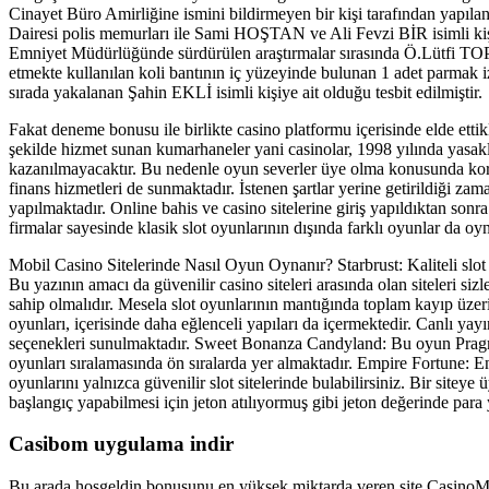
Cinayet Büro Amirliğine ismini bildirmeyen bir kişi tarafından y
Dairesi polis memurları ile Sami HOŞTAN ve Ali Fevzi BİR isimli kişiler
Emniyet Müdürlüğünde sürdürülen araştırmalar sırasında Ö.Lütfi TOPAL
etmekte kullanılan koli bantının iç yüzeyinde bulunan 1 adet parmak 
sırada yakalanan Şahin EKLİ isimli kişiye ait olduğu tesbit edilmiştir.
Fakat deneme bonusu ile birlikte casino platformu içerisinde elde etti
şekilde hizmet sunan kumarhaneler yani casinolar, 1998 yılında yasak
kazanılmayacaktır. Bu nedenle oyun severler üye olma konusunda korku y
finans hizmetleri de sunmaktadır. İstenen şartlar yerine getirildiği z
yapılmaktadır. Online bahis ve casino sitelerine giriş yapıldıktan sonra
firmalar sayesinde klasik slot oyunlarının dışında farklı oyunlar da o
Mobil Casino Sitelerinde Nasıl Oyun Oynanır? Starbrust: Kaliteli slot 
Bu yazının amacı da güvenilir casino siteleri arasında olan siteleri siz
sahip olmalıdır. Mesela slot oyunlarının mantığında toplam kayıp üzer
oyunları, içerisinde daha eğlenceli yapıları da içermektedir. Canlı yay
seçenekleri sunulmaktadır. Sweet Bonanza Candyland: Bu oyun Pragma
oyunları sıralamasında ön sıralarda yer almaktadır. Empire Fortune: En
oyunlarını yalnızca güvenilir slot sitelerinde bulabilirsiniz. Bir sit
başlangıç yapabilmesi için jeton atılıyormuş gibi jeton değerinde pa
Casibom uygulama indir
Bu arada hoşgeldin bonusunu en yüksek miktarda veren site CasinoMax