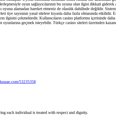
leşmesiyle oyun sağlayıcılarının bu oyuna olan ilgisi dikkati giderek artmı
nızı oyuna alamadan hareket etmeniz de olasılık dahilinde değildir. Sistem
leri üye sayısının yasal sitelere kıyasla daha fazla olmasında etkilidir. 
n ilgisini çekmektedir. Kullanıcıların casino platformu içerisinde daha 
lot oyunlarına geçmek isteyebilir. Türkçe casino siteleri üzerinden kaza
splusuae.com/53235358
ing each individual is treated with respect and dignity.