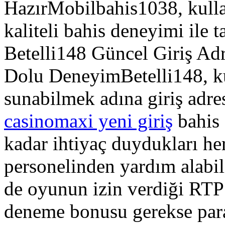
HazırMobilbahis1038, kulla
kaliteli bahis deneyimi ile 
Betelli148 Güncel Giriş Ad
Dolu DeneyimBetelli148, kul
sunabilmek adına giriş adres
casinomaxi yeni giriş
bahis
kadar ihtiyaç duydukları h
personelinden yardım alabili
de oyunun izin verdiği RTP 
deneme bonusu gerekse para