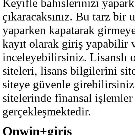
Keyifle bahislerinizi yapar
çıkaracaksınız. Bu tarz bir 
yaparken kapatarak girmeye 
kayıt olarak giriş yapabilir
inceleyebilirsiniz. Lisanslı
siteleri, lisans bilgilerini s
siteye güvenle girebilirsini
sitelerinde finansal işlemle
gerçekleşmektedir.
Onwin+giriş