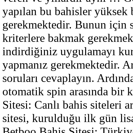
yapılan bu bahisler yüksek 
gerekmektedir. Bunun için s
kriterlere bakmak gerekmek
indirdiğiniz uygulamayı kur
yapmanız gerekmektedir. Ar
soruları cevaplayın. Ardınd
otomatik spin arasında bir k
Sitesi: Canlı bahis siteleri 
sitesi, kurulduğu ilk gün lisa
Betboo Bahis Sitesi: Türkiye