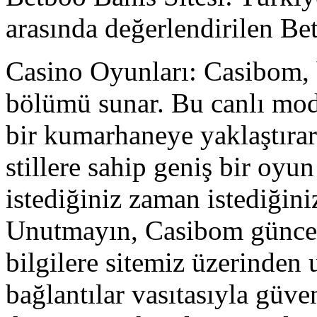
arasında değerlendirilen Betb
Casino Oyunları: Casibom, b
bölümü sunar. Bu canlı mod,
bir kumarhaneye yaklaştırarak
stillere sahip geniş bir oyu
istediğiniz zaman istediğini
Unutmayın, Casibom güncel g
bilgilere sitemiz üzerinden
bağlantılar vasıtasıyla güve