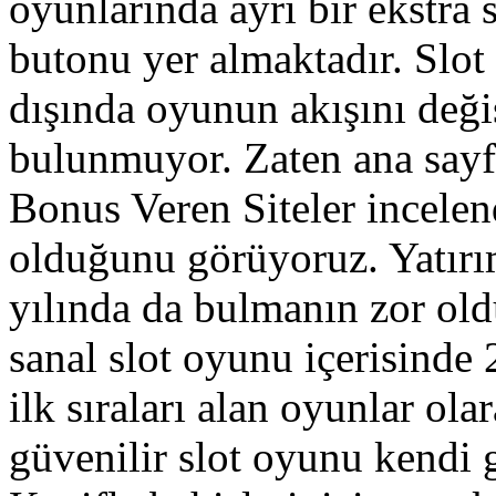
oyunlarında ayrı bir ekstra 
butonu yer almaktadır. Slot 
dışında oyunun akışını deği
bulunmuyor. Zaten ana sayf
Bonus Veren Siteler incelen
olduğunu görüyoruz. Yatır
yılında da bulmanın zor ol
sanal slot oyunu içerisinde
ilk sıraları alan oyunlar ola
güvenilir slot oyunu kendi 