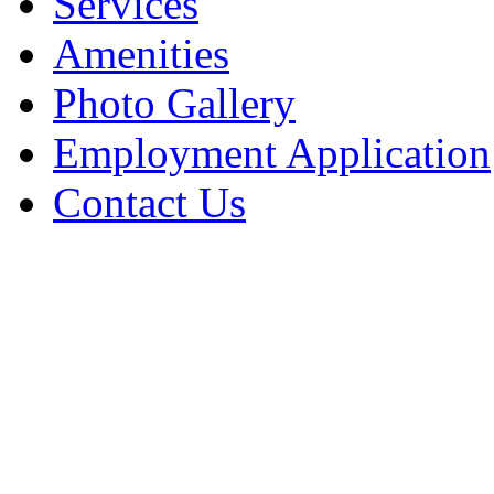
Services
Amenities
Photo Gallery
Employment Application
Contact Us