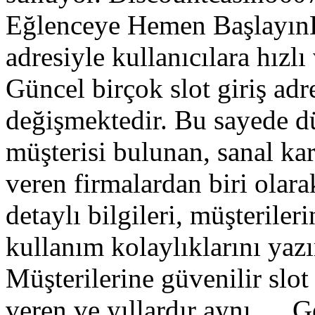
Eğlenceye Hemen BaşlayınD
adresiyle kullanıcılara hızl
Güncel birçok slot giriş adr
değişmektedir. Bu sayede d
müşterisi bulunan, sanal kar
veren firmalardan biri olar
detaylı bilgileri, müşteriler
kullanım kolaylıklarını yaz
Müşterilerine güvenilir slot
veren ve yıllardır aynı … G