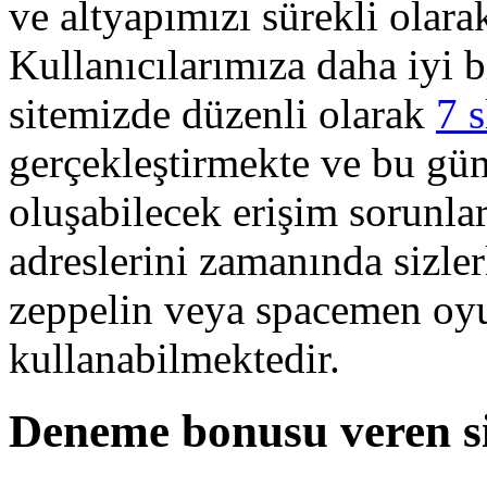
ve altyapımızı sürekli olar
Kullanıcılarımıza daha iyi 
sitemizde düzenli olarak
7 s
gerçekleştirmekte ve bu gü
oluşabilecek erişim sorunla
adreslerini zamanında sizler
zeppelin veya spacemen oyu
kullanabilmektedir.
Deneme bonusu veren si