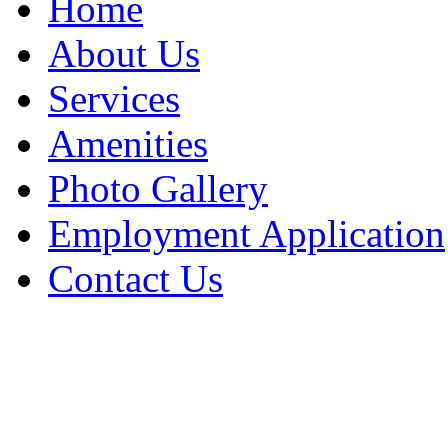
Home
About Us
Services
Amenities
Photo Gallery
Employment Application
Contact Us