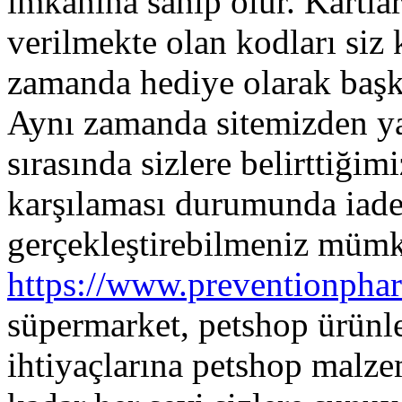
imkanına sahip olur. Kartlar
verilmekte olan kodları siz 
zamanda hediye olarak başka 
Aynı zamanda sitemizden ya
sırasında sizlere belirttiğimi
karşılaması durumunda iadele
gerçekleştirebilmeniz müm
https://www.preventionph
süpermarket, petshop ürünle
ihtiyaçlarına petshop malze