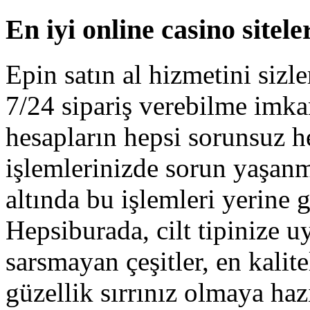
En iyi online casino sitele
Epin satın al hizmetini siz
7/24 sipariş verebilme imka
hesapların hepsi sorunsuz he
işlemlerinizde sorun yaşan
altında bu işlemleri yerine
Hepsiburada, cilt tipinize uy
sarsmayan çeşitler, en kalite
güzellik sırrınız olmaya haz