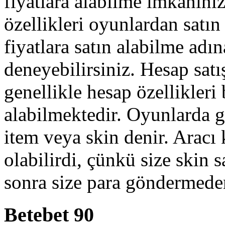
fiyatlara alabilme imkanınız
özellikleri oyunlardan satın
fiyatlara satın alabilme adın
deneyebilirsiniz. Hesap satı
genellikle hesap özellikleri
alabilmektedir. Oyunlarda ge
item veya skin denir. Aracı
olabilirdi, çünkü size skin s
sonra size para göndermeden
Betebet 90