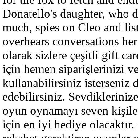
Donatello's daughter, who d
much, spies on Cleo and lis
overhears conversations her
olarak sizlere çeşitli gift 
için hemen siparişlerinizi ve
kullanabilirsiniz isterseniz
edebilirsiniz. Sevdikleriniz
oyun oynamayı seven kişiler
için en iyi hediye olacaktı