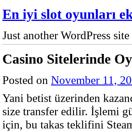
En iyi slot oyunları ek
Just another WordPress site
Casino Sitelerinde Oy
Posted on
November 11, 2
Yani betist üzerinden kazan
size transfer edilir. İşlemi
için, bu takas teklifini St