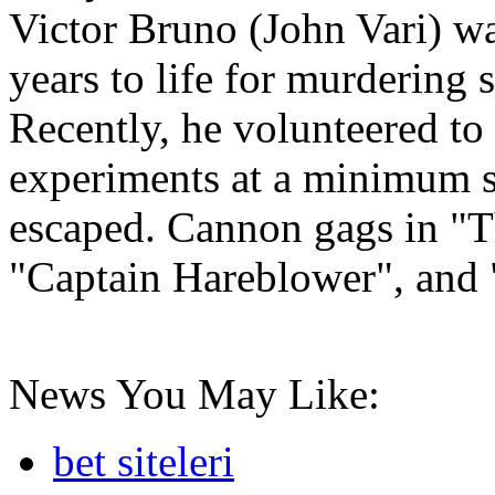
Victor Bruno (John Vari) was
years to life for murderin
Recently, he volunteered to 
experiments at a minimum s
escaped. Cannon gags in "
"Captain Hareblower", and 
News You May Like:
bet siteleri