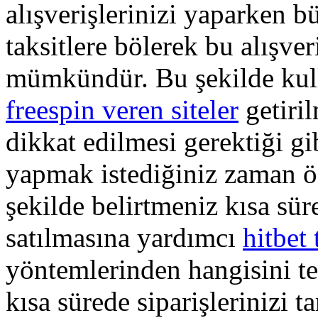
alışverişlerinizi yaparken b
taksitlere bölerek bu alışver
mümkündür. Bu şekilde kul
freespin veren siteler
getiril
dikkat edilmesi gerektiği gi
yapmak istediğiniz zaman öze
şekilde belirtmeniz kısa sür
satılmasına yardımcı
hitbet 
yöntemlerinden hangisini ter
kısa sürede siparişlerinizi 