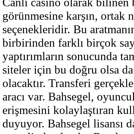
Canlı casino olarak bilinen 
görünmesine karşın, ortak 
seçenekleridir. Bu aratmanı
birbirinden farklı birçok say
yaptırımların sonucunda ta
siteler için bu doğru olsa d
olacaktır. Transferi gerçekle
aracı var. Bahsegel, oyuncu
erişmesini kolaylaştıran kul
duyuyor. Bahsegel lisansı 