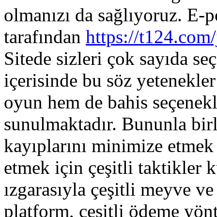
olmanızı da sağlıyoruz. E-pos
tarafından
https://t124.com
Sitede sizleri çok sayıda s
içerisinde bu söz yetenekle
oyun hem de bahis seçenekler
sunulmaktadır. Bununla birl
kayıplarını minimize etmek
etmek için çeşitli taktikler 
ızgarasıyla çeşitli meyve ve
platform, çeşitli ödeme yön