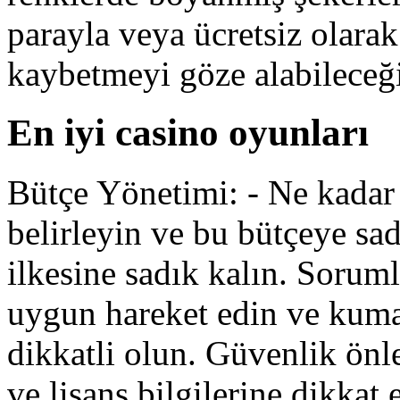
parayla veya ücretsiz olarak
kaybetmeyi göze alabileceğ
En iyi casino oyunları
Bütçe Yönetimi: - Ne kadar 
belirleyin ve bu bütçeye s
ilkesine sadık kalın. Soru
uygun hareket edin ve kumar
dikkatli olun. Güvenlik önl
ve lisans bilgilerine dikk