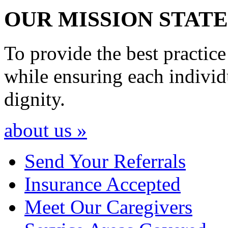
OUR MISSION
STAT
To provide the best practice
while ensuring each individu
dignity.
about us »
Send Your
Referrals
Insurance
Accepted
Meet Our
Caregivers