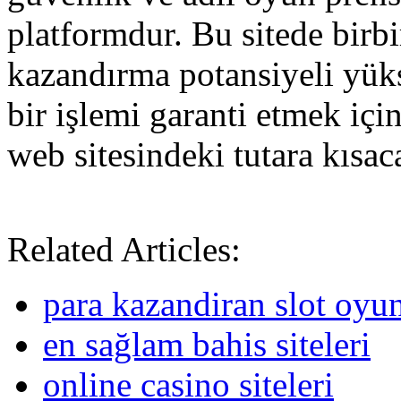
platformdur. Bu sitede birbir
kazandırma potansiyeli yükse
bir işlemi garanti etmek i
web sitesindeki tutara kısac
Related Articles:
para kazandiran slot oyun
en sağlam bahis siteleri
online casino siteleri