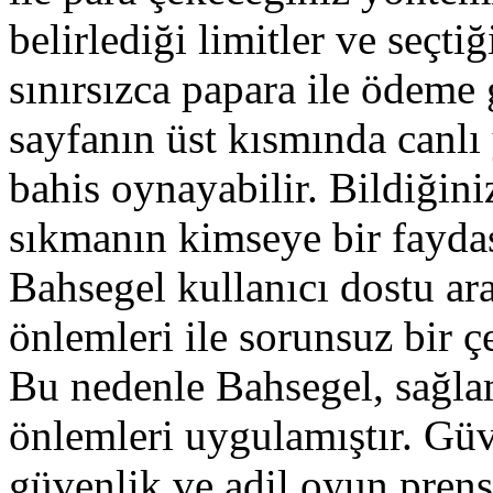
belirlediği limitler ve seçti
sınırsızca papara ile ödeme 
sayfanın üst kısmında canlı 
bahis oynayabilir. Bildiğin
sıkmanın kimseye bir faydas
Bahsegel kullanıcı dostu ar
önlemleri ile sorunsuz bir 
Bu nedenle Bahsegel, sağla
önlemleri uygulamıştır. Güv
güvenlik ve adil oyun prens