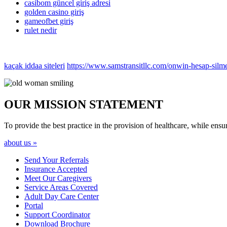
casibom güncel giriş adresi
golden casino giriş
gameofbet giriş
rulet nedir
kaçak iddaa siteleri
https://www.samstransitllc.com/onwin-hesap-silm
OUR MISSION
STATEMENT
To provide the best practice in the provision of healthcare, while ensur
about us »
Send Your
Referrals
Insurance
Accepted
Meet Our
Caregivers
Service Areas
Covered
Adult Day Care
Center
Portal
Support
Coordinator
Download
Brochure