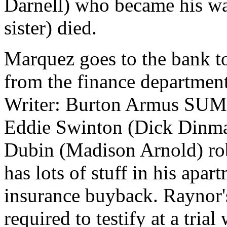
Darnell) who became his war
sister) died.
Marquez goes to the bank t
from the finance department
Writer: Burton Armus SUM
Eddie Swinton (Dick Dinman
Dubin (Madison Arnold) ro
has lots of stuff in his apar
insurance buyback. Raynor'
required to testify at a tria