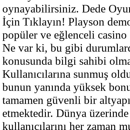
oynayabilirsiniz. Dede Oy
İçin Tıklayın! Playson demo
popüler ve eğlenceli casino
Ne var ki, bu gibi durumlard
konusunda bilgi sahibi olm
Kullanıcılarına sunmuş olduğ
bunun yanında yüksek bonus
tamamen güvenli bir altyapı
etmektedir. Dünya üzerinde 
kullanıcılarını her zaman 