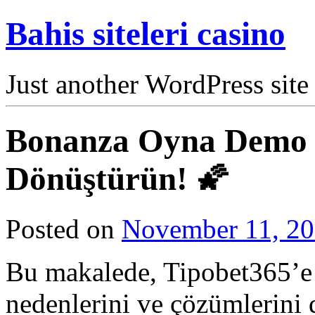
Bahis siteleri casino
Just another WordPress site
Bonanza Oyna Demo il
Dönüştürün! 🌠
Posted on
November 11, 2
Bu makalede, Tipobet365’e
nedenlerini ve çözümlerini d