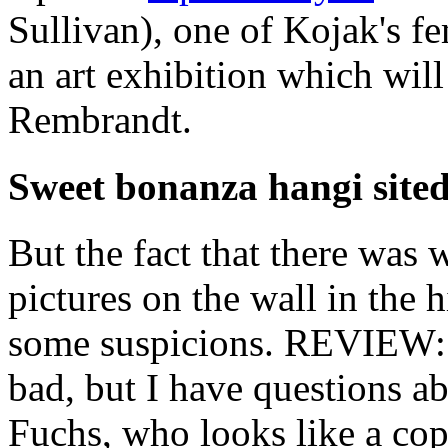
Sullivan), one of Kojak's fe
an art exhibition which wil
Rembrandt.
Sweet bonanza hangi site
But the fact that there was 
pictures on the wall in the 
some suspicions. REVIEW: 
bad, but I have questions a
Fuchs, who looks like a cop,