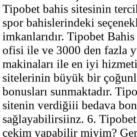
Tipobet bahis sitesinin ter
spor bahislerindeki seçenek
imkanlarıdır. Tipobet Bahis
ofisi ile ve 3000 den fazla 
makinaları ile en iyi hizmet
sitelerinin büyük bir çoğun
bonusları sunmaktadır. Tipo
sitenin verdiğiii bedava bo
sağlayabilirsiinz. 6. Tipobe
çekim yapabilir miyim? Gerç