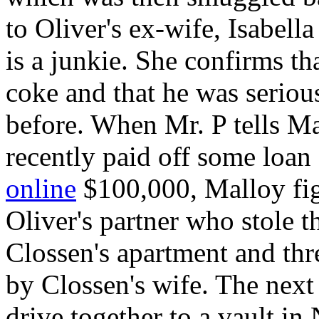
to Oliver's ex-wife, Isabel
is a junkie. She confirms th
coke and that he was seriou
before. When Mr. P tells Ma
recently paid off some loan 
online
$100,000, Malloy fig
Oliver's partner who stole 
Clossen's apartment and thr
by Clossen's wife. The next
drive together to a vault in