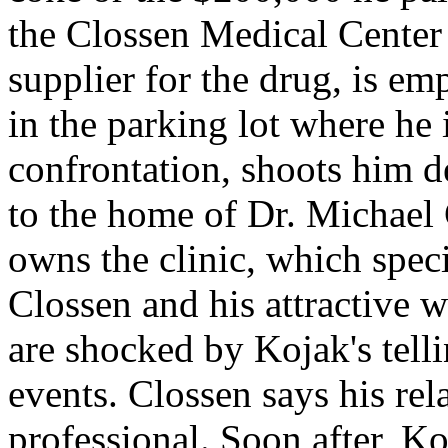
the Clossen Medical Center 
supplier for the drug, is em
in the parking lot where he i
confrontation, shoots him d
to the home of Dr. Michael
owns the clinic, which speci
Clossen and his attractive 
are shocked by Kojak's telli
events. Clossen says his rel
professional. Soon after, K