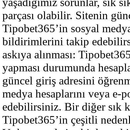
yaşadığımız sorunlar, sık sı
parçası olabilir. Sitenin gün
Tipobet365’in sosyal medya
bildirimlerini takip edebili
askıya alınması: Tipobet365,
yapması durumunda hesapları
güncel giriş adresini öğren
medya hesaplarını veya e-po
edebilirsiniz. Bir diğer sık 
Tipobet365’in çeşitli nedenl