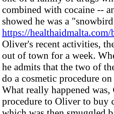
combined with cocaine -- an
showed he was a "snowbird
https://healthaidmalta.com/
Oliver's recent activities, 
out of town for a week. Wh
he admits that the two of t
do a cosmetic procedure on 
What really happened was, C
procedure to Oliver to buy
which was then smuggled bac