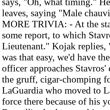
says, "Oh, what timing." He
leaves, saying "Male chauv
MORE TRIVIA: - At the stat
some report, to which Stavros
Lieutenant." Kojak replies, "
was that easy, we'd have the
officer approaches Stavros' 
the gruff, cigar-chomping 
LaGuardia who moved to Las
force there because of his