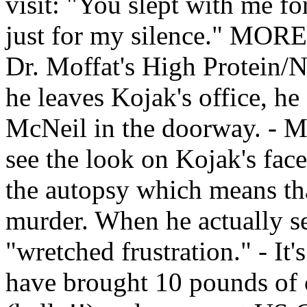
visit: "You slept with me for
just for my silence." MORE 
Dr. Moffat's High Protein
he leaves Kojak's office, he s
McNeil in the doorway. - M
see the look on Kojak's face
the autopsy which means th
murder. When he actually see
"wretched frustration." - It'
have brought 10 pounds of