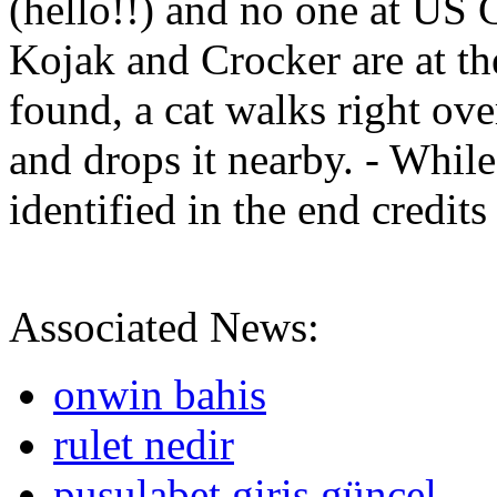
(hello!!) and no one at US 
Kojak and Crocker are at th
found, a cat walks right ove
and drops it nearby. - While
identified in the end credits
Associated News:
onwin bahis
rulet nedir
pusulabet giriş güncel